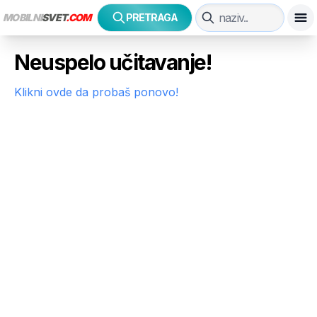
MOBILNI
SVET
.COM
PRETRAGA
Neuspelo učitavanje!
Klikni ovde da probaš ponovo!