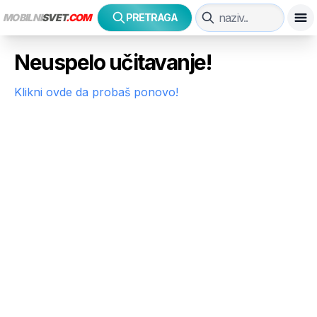
MOBILNI
SVET
.COM
PRETRAGA
Neuspelo učitavanje!
Klikni ovde da probaš ponovo!