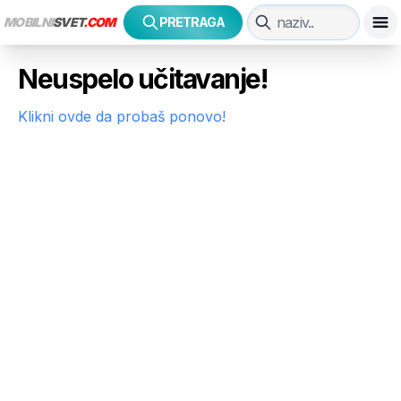
MOBILNI
SVET
.COM
PRETRAGA
Neuspelo učitavanje!
Klikni ovde da probaš ponovo!