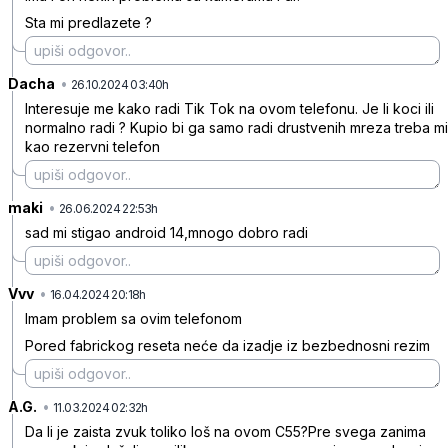
Sta mi predlazete ?
Dacha
•
ttsk40szc0s3ncd
26.10.2024 03:40h
Interesuje me kako radi Tik Tok na ovom telefonu. Je li koci ili
normalno radi ? Kupio bi ga samo radi drustvenih mreza treba mi
kao rezervni telefon
maki
•
s1pl1l4zlwnsw04
26.06.2024 22:53h
sad mi stigao android 14,mnogo dobro radi
Vvv
•
6n3yx64s88wb2c7
16.04.2024 20:18h
Imam problem sa ovim telefonom
Pored fabrickog reseta neće da izadje iz bezbednosni rezim
A.G.
•
lzd8lzlwg5ht7kz
11.03.2024 02:32h
Da li je zaista zvuk toliko loš na ovom C55?Pre svega zanima