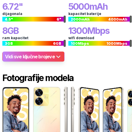
6.72
"
5000
mAh
dijagonala
kapacitet baterije
4.5
"
6
"
2000
mAh
4000
mAh
8
GB
1300
Mbps
ram kapacitet
wifi download
3
GB
6
GB
100
Mbps
1000
Mbps
Vidi sve ključne brojeve
Fotografije modela