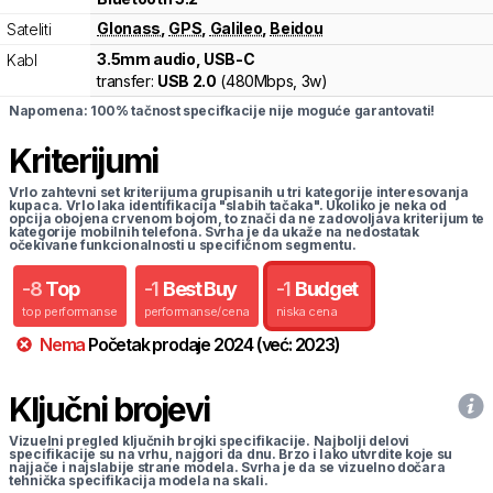
Glonass
,
GPS
,
Galileo
,
Beidou
Sateliti
3.5mm audio, USB-C
Kabl
transfer:
USB 2.0
(
480Mbps,
3w
)
Napomena: 100% tačnost specifkacije nije moguće garantovati!
Kriterijumi
Vrlo zahtevni set kriterijuma grupisanih u tri kategorije interesovanja
kupaca. Vrlo laka identifikacija "slabih tačaka". Ukoliko je neka od
opcija obojena crvenom bojom, to znači da ne zadovoljava kriterijum te
kategorije mobilnih telefona. Svrha je da ukaže na nedostatak
očekivane funkcionalnosti u specifičnom segmentu.
-
8
Top
-
1
Best Buy
-
1
Budget
top performanse
performanse/cena
niska cena
Nema
Početak prodaje
2024
(već:
2023
)
Ključni brojevi
Vizuelni pregled ključnih brojki specifikacije. Najbolji delovi
specifikacije su na vrhu, najgori da dnu. Brzo i lako utvrdite koje su
najjače i najslabije strane modela. Svrha je da se vizuelno dočara
tehnička specifikacija modela na skali.