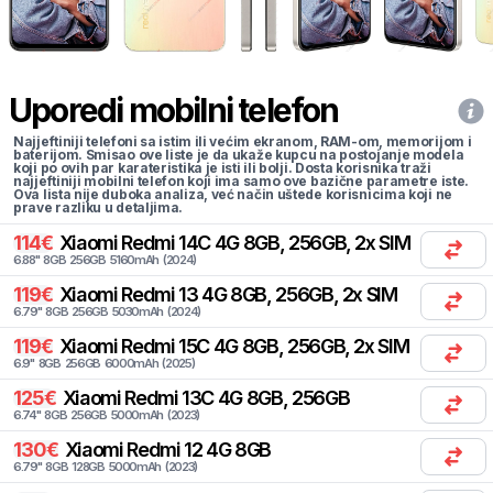
Uporedi mobilni telefon
Najjeftiniji telefoni sa istim ili većim ekranom, RAM-om, memorijom i
baterijom. Smisao ove liste je da ukaže kupcu na postojanje modela
koji po ovih par karateristika je isti ili bolji. Dosta korisnika traži
najjeftiniji mobilni telefon koji ima samo ove bazične parametre iste.
Ova lista nije duboka analiza, već način uštede korisnicima koji ne
prave razliku u detaljima.
114
€
Xiaomi
Redmi 14C 4G 8GB, 256GB, 2x SIM
6.88
"
8
GB
256
GB
5160
mAh
(
2024
)
119
€
Xiaomi
Redmi 13 4G 8GB, 256GB, 2x SIM
6.79
"
8
GB
256
GB
5030
mAh
(
2024
)
119
€
Xiaomi
Redmi 15C 4G 8GB, 256GB, 2x SIM
6.9
"
8
GB
256
GB
6000
mAh
(
2025
)
125
€
Xiaomi
Redmi 13C 4G 8GB, 256GB
6.74
"
8
GB
256
GB
5000
mAh
(
2023
)
130
€
Xiaomi
Redmi 12 4G 8GB
6.79
"
8
GB
128
GB
5000
mAh
(
2023
)