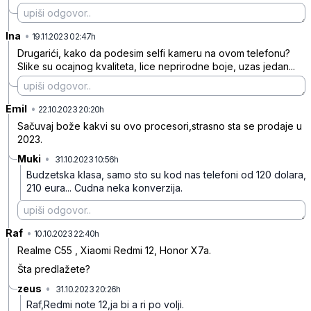
Ina
•
7g1sjjqwhwr03nd
19.11.2023 02:47h
Drugarići, kako da podesim selfi kameru na ovom telefonu?
Slike su ocajnog kvaliteta, lice neprirodne boje, uzas jedan...
Emil
•
czhz28nnxgzms0p
22.10.2023 20:20h
Sačuvaj bože kakvi su ovo procesori,strasno sta se prodaje u
2023.
Muki
•
31.10.2023 10:56h
ns9xnzbhc5gt3bs
Budzetska klasa, samo sto su kod nas telefoni od 120 dolara,
210 eura... Cudna neka konverzija.
Raf
•
blqk8fc9pgbtz6j
10.10.2023 22:40h
Realme C55 , Xiaomi Redmi 12, Honor X7a.
Šta predlažete?
zeus
•
31.10.2023 20:26h
r3yd0qsqz5gq1sf
Raf,Redmi note 12,ja bi a ri po volji.