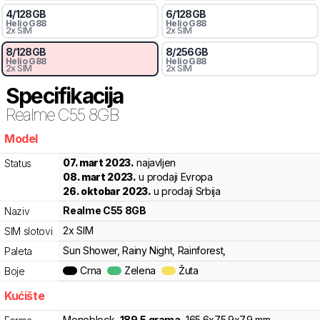
4
/
128
GB
6
/
128
GB
Helio
G88
Helio
G88
2x SIM
2x SIM
8
/
128
GB
8
/
256
GB
Helio
G88
Helio
G88
2x SIM
2x SIM
Specifikacija
Realme
C55 8GB
Model
4hd
07. mart 2023.
najavljen
Status
08. mart 2023.
u prodaji Evropa
26. oktobar 2023.
u prodaji Srbija
Realme
C55 8GB
Naziv
2x SIM
SIM slotovi
Sun Shower, Rainy Night, Rainforest,
Paleta
Crna
Zelena
Žuta
Boje
Kućište
Monoblock
,
189.5
grama
,
165.6
x
75.9
x
7.9
mm