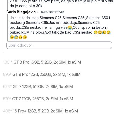
klasu...C55 je vrh za ove pare, da ga nusam ja kupio mislio bih
da je cena oko 30k.
Boris Blagojević
•
14.05.2023 11:54h
qg2yxt0gys4s232
Ja sam tada imao Siemens C25,Siemens C35i,Siemens A50 i
poslednji Siemens C65.Jos mi nedostaju.Siemens C25
prodat,C35i nestao nemam ga vise😭,C65 ispao na beton i
pukao ROM na ploči.A50 takođe kao C35i nestao 😢😩😥😪
😓😰😞😔
1001
*
GT 8 Pro 16GB, 512GB, 2x SIM, 1x eSIM
895
*
GT 8 Pro 12GB, 256GB, 2x SIM, 1x eSIM
624
*
GT 7 12GB, 512GB, 2x SIM, 1x eSIM
529
*
GT 7 12GB, 256GB, 2x SIM, 1x eSIM
498
*
16 Pro+ 12GB, 512GB, 2x SIM, 1x eSIM