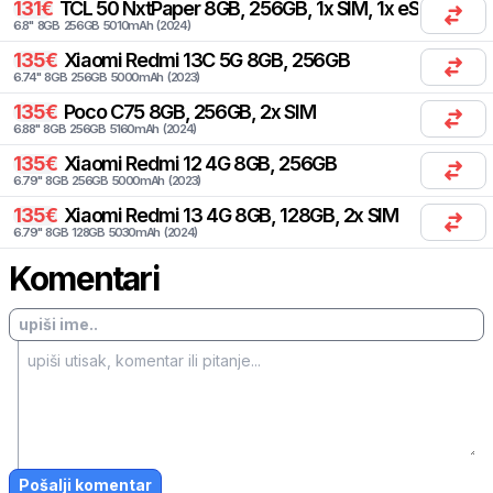
131
€
TCL
50 NxtPaper 8GB, 256GB, 1x SIM, 1x eSIM
6.8
"
8
GB
256
GB
5010
mAh
(
2024
)
135
€
Xiaomi
Redmi 13C 5G 8GB, 256GB
6.74
"
8
GB
256
GB
5000
mAh
(
2023
)
135
€
Poco
C75 8GB, 256GB, 2x SIM
6.88
"
8
GB
256
GB
5160
mAh
(
2024
)
135
€
Xiaomi
Redmi 12 4G 8GB, 256GB
6.79
"
8
GB
256
GB
5000
mAh
(
2023
)
135
€
Xiaomi
Redmi 13 4G 8GB, 128GB, 2x SIM
6.79
"
8
GB
128
GB
5030
mAh
(
2024
)
Komentari
Pošalji komentar