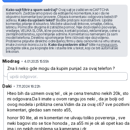
Kako sajt filtrira spam sadržaj?
Ovaj sajt je zaštićen reCAPTCHA
sistemom. Zadržavamo pravo da editujemo komentare, kao i da ne
objavimo komentar bez provere. Objava komentara i odgovora beleži IP
adresu.
Kako da upišem tekst?
Budite pristojni i konstruktivni. Upišite
komentar, pitanje ili iskustvo. Možete ubacivati linkove, smajlije, ćirilicu,
latinicu. Pomozite drugima ili zatražite pomoć. Nije dozvoljeno psovanje,
vređanje, VELIKA SLOVA, lične poruke, kontakt podaci, reklamiranje, cene u
zemlji/inostranstvu, spominjanje admina. Komentari su namenjeni za sam
model telefona. Direktno spominjanje firmi i ličnosti nije dozvoljeno.
Probleme prijavite direktno odredjenoj firmi u delu cenovnik na vrhu strane,
imate zvonce ikonicu za to.
Kako da postavim sliku?
Idite na
imgur.com
,
podignite slike, pa kopirajte link i stavite link u tekst, koji će biti automatski
linkovan.
Miodrag
•
nb1g9mvw236g0hk
4.01.2025 15:55h
Zna li neko gde mogu da kupim punjač za ovaj telefon ?
Daki
•
5m5x59hh2vqsnzg
7.11.2024 16:22h
Hteo bih da uzmem ovaj tel , ok je cena trenutno nekih 20k, sto
mi odgovara.Da li imate u ovom rangu jos neki , da je bolji od
ovog modela i priblizna cena.Vidim da za ovaj c67 sve pozitivni
komentari, gledao sam nesto a55,
honor 90 lite, ali mi komentari ne ulivaju toliko poverenja , sve
nwki bagovi sto se tice honoda , za a55 mi je ok ali opet kao da
ima i on nekih problema sa kamerama i dr.