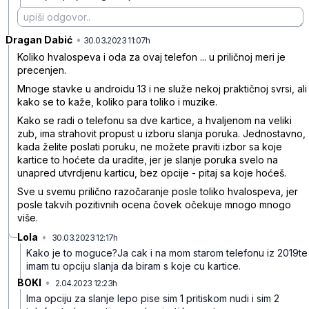
Dragan Dabić
•
nc57mhr4zm8mvw3
30.03.2023 11:07h
Koliko hvalospeva i oda za ovaj telefon ... u priličnoj meri je
precenjen.
Mnoge stavke u androidu 13 i ne služe nekoj praktičnoj svrsi, ali
kako se to kaže, koliko para toliko i muzike.
Kako se radi o telefonu sa dve kartice, a hvaljenom na veliki
zub, ima strahovit propust u izboru slanja poruka. Jednostavno,
kada želite poslati poruku, ne možete praviti izbor sa koje
kartice to hoćete da uradite, jer je slanje poruka svelo na
unapred utvrdjenu karticu, bez opcije - pitaj sa koje hoćeš.
Sve u svemu prilično razočaranje posle toliko hvalospeva, jer
posle takvih pozitivnih ocena čovek očekuje mnogo mnogo
više.
Lola
•
30.03.2023 12:17h
0gm4q1fyzzf7kjv
Kako je to moguce?Ja cak i na mom starom telefonu iz 2019te
imam tu opciju slanja da biram s koje cu kartice.
BOKI
•
2.04.2023 12:23h
b0w2qdd20lpwbs3
Ima opciju za slanje lepo pise sim 1 pritiskom nudi i sim 2