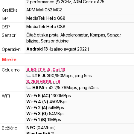
2
performance
@
2
GHz,
ARM
Cortex
A75
ARM
Mali
G52 MC2
Grafička
MediaTek
Helio
G88
ISP
MediaTek
Helio
G88
DSP
Čitač otiska prsta
,
Akcelerometar
,
Kompas
,
Senzor
Senzori
blizine
,
Senzor dubine
Android 13
(izašao
avgust 2022.
)
Operativni
Mreže
4.5G LTE-A, Cat 13
Celularno
LTE-A
390
/150
Mbps
, ping 5ms
3.75G HSPA+ r8
HSPA+
42.2
/5.76
Mbps
, ping 50ms
Wi-Fi
5
(
AC
)
1300
MBps
WiFi
Wi-Fi
4
(
N
)
450
MBps
Wi-Fi
2
(
A
)
54
MBps
Wi-Fi
3
(
G
)
54
MBps
Wi-Fi
1
(
B
)
11
MBps
NFC
(0.4Mbps)
Bežično
Bluetooth 5.2