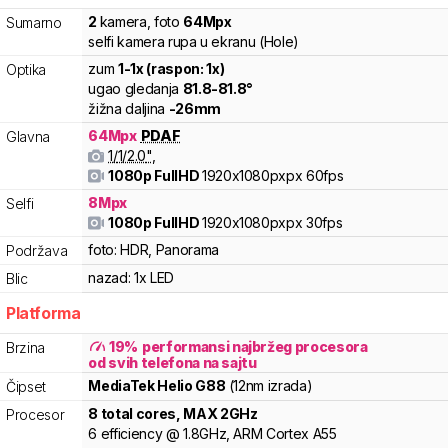
2
kamera
,
foto
64
Mpx
Sumarno
selfi kamera rupa u ekranu (Hole)
zum
1
-
1
x (raspon:
1
x)
Optika
ugao gledanja
81.8
-
81.8
°
žižna daljina
-
26
mm
64
Mpx
PDAF
Glavna
1/
1/2.0
"
,
1080p FullHD
1920x1080pxpx
60fps
8
Mpx
Selfi
1080p FullHD
1920x1080pxpx
30fps
foto:
HDR, Panorama
Podržava
nazad:
1x LED
Blic
Platforma
19
%
performansi najbržeg procesora
Brzina
od svih telefona na sajtu
MediaTek
Helio
G88
(12nm izrada)
Čipset
8
total cores
, MAX
2
GHz
Procesor
6
efficiency
@
1.8
GHz,
ARM
Cortex
A55