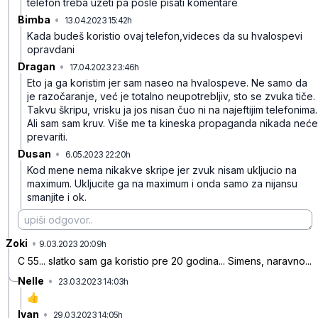
telefon treba uzeti pa posle pisati komentare
Bimba
•
13.04.2023 15:42h
4l5p6sdfw7gvfwc
Kada budeš koristio ovaj telefon,videces da su hvalospevi
opravdani
Dragan
•
17.04.2023 23:46h
21j7rbj8t2khqzc
Eto ja ga koristim jer sam naseo na hvalospeve. Ne samo da
je razočaranje, već je totalno neupotrebljiv, sto se zvuka tiče.
Takvu škripu, vrisku ja jos nisan čuo ni na najeftijim telefonima.
Ali sam sam kruv. Više me ta kineska propaganda nikada neće
prevariti.
Dusan
•
6.05.2023 22:20h
my9p7ck5l196144
Kod mene nema nikakve skripe jer zvuk nisam ukljucio na
maximum. Ukljucite ga na maximum i onda samo za nijansu
smanjite i ok.
Zoki
•
f4q12phrkb7w8sk
9.03.2023 20:09h
C 55... slatko sam ga koristio pre 20 godina... Simens, naravno...
Nelle
•
23.03.2023 14:03h
4rwh2yvrqq6t296
👍
Ivan
•
29.03.2023 14:05h
0bk44bp2mf3ckvk