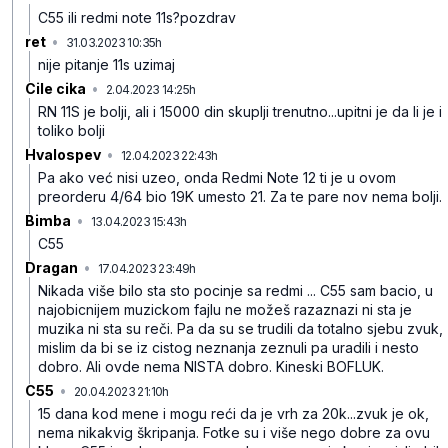
C55 ili redmi note 11s?pozdrav
ret
•
31.03.2023 10:35h
rfgnjzvdwy2xmk0
nije pitanje 11s uzimaj
Cile cika
•
2.04.2023 14:25h
b1sksp341kr1fwd
RN 11S je bolji, ali i 15000 din skuplji trenutno...upitni je da li je i
toliko bolji
Hvalospev
•
12.04.2023 22:43h
6q7scp3b8fhdvtq
Pa ako već nisi uzeo, onda Redmi Note 12 ti je u ovom
preorderu 4/64 bio 19K umesto 21. Za te pare nov nema bolji.
Bimba
•
13.04.2023 15:43h
5w2r9wpbl08h7kb
C55
Dragan
•
17.04.2023 23:49h
t979j3qgllh9zzh
Nikada više bilo sta sto pocinje sa redmi ... C55 sam bacio, u
najobicnijem muzickom fajlu ne možeš razaznazi ni sta je
muzika ni sta su reči. Pa da su se trudili da totalno sjebu zvuk,
mislim da bi se iz cistog neznanja zeznuli pa uradili i nesto
dobro. Ali ovde nema NISTA dobro. Kineski BOFLUK.
C55
•
20.04.2023 21:10h
gnbhzg3w0k3mqnp
15 dana kod mene i mogu reći da je vrh za 20k...zvuk je ok,
nema nikakvig škripanja. Fotke su i više nego dobre za ovu