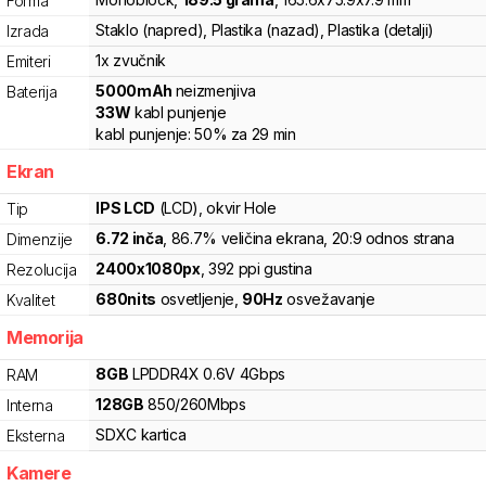
Forma
Staklo (napred), Plastika (nazad), Plastika (detalji)
Izrada
1x zvučnik
Emiteri
5000
mAh
neizmenjiva
Baterija
33
W
kabl punjenje
kabl punjenje:
50%
za
29
min
Ekran
IPS LCD
(LCD)
, okvir Hole
Tip
6.72
inča
, 86.7% veličina ekrana
, 20:9 odnos strana
Dimenzije
2400
x
1080
px
,
392
ppi gustina
Rezolucija
680
nits
osvetljenje
,
90
Hz
osvežavanje
Kvalitet
Memorija
8
GB
LPDDR4X
0.6V
4
Gbps
RAM
128
GB
850
/
260
Mbps
Interna
SDXC
kartica
Eksterna
Kamere