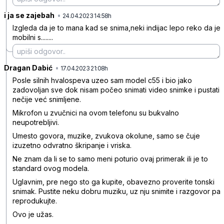
i ja se zajebah
•
9gttxt80mc9c6yr
24.04.2023 14:58h
Izgleda da je to mana kad se snima,neki indijac lepo reko da je
mobilni s........
Dragan Dabić
•
rn1wp346pg2pxfb
17.04.2023 21:08h
Posle silnih hvalospeva uzeo sam model c55 i bio jako
zadovoljan sve dok nisam počeo snimati video snimke i pustati
nečije već snimljene.
Mikrofon u zvučnici na ovom telefonu su bukvalno
neupotrebljivi.
Umesto govora, muzike, zvukova okolune, samo se čuje
izuzetno odvratno škripanje i vriska.
Ne znam da li se to samo meni poturio ovaj primerak ili je to
standard ovog modela.
Uglavnim, pre nego sto ga kupite, obavezno proverite tonski
snimak. Pustite neku dobru muziku, uz nju snimite i razgovor pa
reprodukujte.
Ovo je užas.