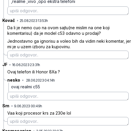
,realme ,vivo ,opo ekstra telefoni
Kovač
•
4f72zydc87ry8nr
25.08.2023 13:53h
Da li je nemo cuo na ovom sajtu(ne mislim na one koji
komentarisu) da je model c53 odavno u prodaji?
Jednostavno ga ignorisu a voleo bih da vidim neki komentar, jer
mi je u uzem izboru za kupovinu.
JF
•
c21wq0x6hpzynh3
16.06.2023 23:31h
Ovaj telefon ili Honor 8Xa ?
nesko
•
28.06.2023 04:14h
qcdp6dqmrnm4099
ovaj realmi c55
Sm
•
04sbw2z3j3lm809
9.06.2023 00:49h
Vaa koji procesor krs za 230e lol
Kosmosapien
•
ss30602vb1fktbb