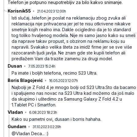
Telefon je potpuno neupotrebljiv za bilo kakvo snimanje.
Korisnik55
•
21.04.2023 12:00h
qb9hxcdn5qkr91w
Isti slučaj...telefon je poslat na reklamaciju zbog zvuka ali
reklamacija nije prihvaćena jer jel te nisu otkrivene nikakve
smetnje kojih realno ima.
Dakle ocigledno da je to standard
tog toliko hvaljenog modela.
Nije mi samo jasno kako su smeli
da naprave takav propust, s obzirom na reklamu koju su
napravili.
Svakako velika šteta za imidž firme jer se sve više
razocaranih ljudi javlja.
Ne znam gde ste kupili telefon ali
predlažem Vam da trazite zamenu za drugi model.
Dusan
•
7.05.2023 15:24h
z64v78f1g3s38zl
Pa imate i boljih telefona, recimo S23 Ultra.
Boris Blagojević
•
16.05.2023 12:07h
1sqqw2m1vxn7nwv
Najbolji je Z Fold 4 je mnogo bolji od S23 Ultra.Sto da bacamo
i spaljujemo nas novac na S23 Ultra kad možemo da još malo
da skupimo i uštedimo za Samsung Galaxy Z Fold 4.2 u
1.Tablet PC i Smartfon.
Vladan
•
6.08.2023 18:23h
rxh8yxvjcnslkh3
Kako su pametni ovi, dusaan i borris hahaha.
Gundam
•
31.10.2023 02:29h
wmm2hlyb3bpvnbc
@Vladan Deca... :)