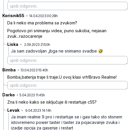
Korisnik55
•
6jvjqv5b6zbxv8r
14.04.2023 00:28h
Da li neko ima problema sa zvukom?
Pogotovo pri snimanju videa, puno sukoba, nejasan
zvuk...razocarenje
Liska
•
2.09.2023 21:50h
92lz6rvjvf3zlqq
Ja sam zadovoljan ,jbga ne snimamo svadbe 🤣
Bimba
•
vmwdd95c1nfg245
13.04.2023 15:40h
Bomba,baterija traje li traje.U ovoj klasi vrh!Bravo Realme!
Darko
•
67w2ck7b0m0czlk
5.04.2023 11:45h
Zna li neko kako se isključuje ili restartuje c55?
Levak
•
9.04.2023 14:14h
98h3h4g3473pr80
Ja imam realme 9 pro i restartuje se i gasi tako sto stisnem
istovremeno power taster i taster za pojacavanje zvuka i
izadje opcija za gasenje i restart