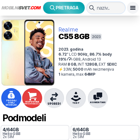
MOBILNI
SVET
.COM
PRETRAGA
Realme
C55
8GB
2023
2023
. godina
6.72
"
LCD
90
Hz
,
86.7
% body
19
%
G88, Android 13
RAM
8
GB
,
INT
128
GB
,
EXT
SDXC
⚡
33
W,
5000
mAh
neizmenjiva
1
kamer
a
, max
64
MP
PRODAJ
KUPOVINA
KOMENTARI
OVAJ
TEST
UPOREDI
SPECIFIKACIJA
MOBILNI
Podmodeli
4
/
64
GB
6
/
64
GB
Helio
G88
Helio
G88
2x SIM
2x SIM