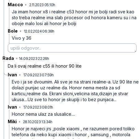
Macco
•
2.11.2023 05:10h
n0xc6259nzncb4r
Ja imam honor x8 i realme c53 honor mi je bolji radi sve kao
sto treba realme ima slab procesor od honora kameru su i na
oboje malo losi ali honor je bolji
Bole
•
12.02.2024 06:38h
zb4n8zqrd4schmj
Vivo y 36
Rada
•
4fbtrlw82ftm448
14.09.2023 22:26h
Da li ovaj realme c55 ili honor 90 lite
Ivan
•
17.09.2023 07:59h
8nd2m644d2jcft7
Evo i ja se dvoumim. Ali sve je na strani realme-a. Uz 90 lite ne
dolazi punjac uz realme da. Honor nema mesta za sd
karticu,realme da. Ekrani slicni,velicina ista,dizajin je stvar
ukusa....Uz sve to honor je skuplji i to bez punjaca...
Ivan
•
17.09.2023 08:01h
skffdbmcl24ydj2
Honor nema ulaz za slusalice....
Miki
•
28.10.2023 13:34h
n7mq685wkhj342j
Honor je najveci jrs ,posle xiaomi , ne razumem pored toliko
telefona da neko kupi xiaomi i honor , samsung , motorola