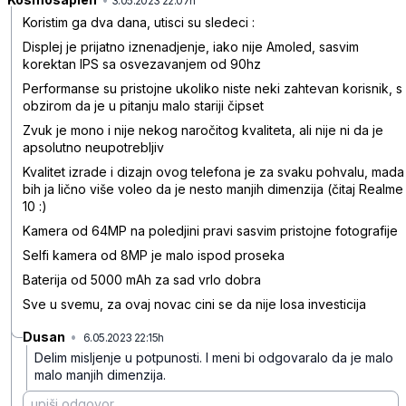
3.05.2023 22:07h
Koristim ga dva dana, utisci su sledeci :
Displej je prijatno iznenadjenje, iako nije Amoled, sasvim
korektan IPS sa osvezavanjem od 90hz
Performanse su pristojne ukoliko niste neki zahtevan korisnik, s
obzirom da je u pitanju malo stariji čipset
Zvuk je mono i nije nekog naročitog kvaliteta, ali nije ni da je
apsolutno neupotrebljiv
Kvalitet izrade i dizajn ovog telefona je za svaku pohvalu, mada
bih ja lično više voleo da je nesto manjih dimenzija (čitaj Realme
10 :)
Kamera od 64MP na poledjini pravi sasvim pristojne fotografije
Selfi kamera od 8MP je malo ispod proseka
Baterija od 5000 mAh za sad vrlo dobra
Sve u svemu, za ovaj novac cini se da nije losa investicija
Dusan
•
6.05.2023 22:15h
2nky7msljlzbyxp
Delim misljenje u potpunosti. I meni bi odgovaralo da je malo
malo manjih dimenzija.