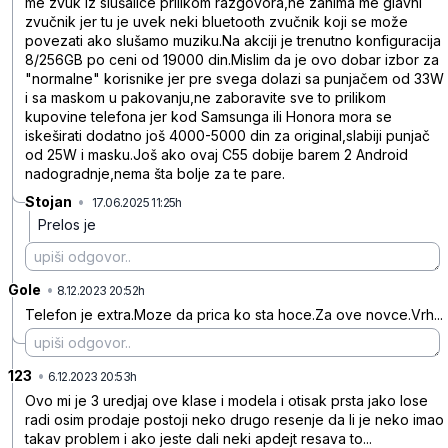
me zvuk iz slušalice prilikom razgovora,ne zanima me glavni
zvučnik jer tu je uvek neki bluetooth zvučnik koji se može
povezati ako slušamo muziku.Na akciji je trenutno konfiguracija
8/256GB po ceni od 19000 din.Mislim da je ovo dobar izbor za
"normalne" korisnike jer pre svega dolazi sa punjačem od 33W
i sa maskom u pakovanju,ne zaboravite sve to prilikom
kupovine telefona jer kod Samsunga ili Honora mora se
iskeširati dodatno još 4000-5000 din za original,slabiji punjač
od 25W i masku.Još ako ovaj C55 dobije barem 2 Android
nadogradnje,nema šta bolje za te pare.
Stojan
•
17.06.2025 11:25h
w30ytkck111hzp6
Prelos je
Gole
•
gj1w3wz79jy9qz7
8.12.2023 20:52h
Telefon je extra.Moze da prica ko sta hoce.Za ove novce.Vrh...
123
•
5blvcld2wjkpx1q
6.12.2023 20:53h
Ovo mi je 3 uredjaj ove klase i modela i otisak prsta jako lose
radi osim prodaje postoji neko drugo resenje da li je neko imao
takav problem i ako jeste dali neki apdejt resava to...