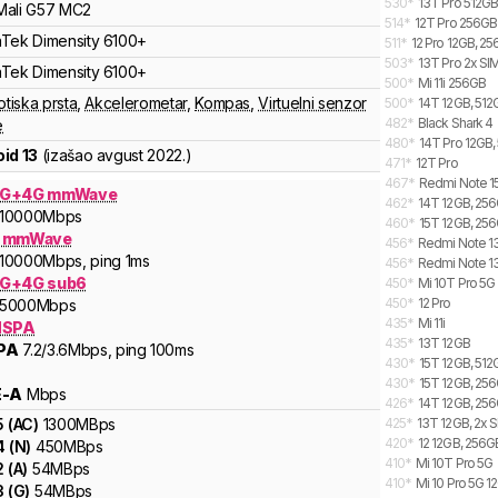
530
*
13T Pro 512GB
Mali
G57 MC2
514
*
12T Pro 256GB
aTek
Dimensity
6100+
511
*
12 Pro 12GB, 2
503
*
13T Pro 2x SI
aTek
Dimensity
6100+
500
*
Mi 11i 256GB
otiska prsta
,
Akcelerometar
,
Kompas
,
Virtuelni senzor
500
*
14T 12GB, 512G
482
*
Black Shark 4
e
480
*
14T Pro 12GB,
id 13
(izašao
avgust 2022.
)
471
*
12T Pro
467
*
Redmi Note 15
5G+4G mmWave
462
*
14T 12GB, 256G
10000
Mbps
460
*
15T 12GB, 256
G mmWave
456
*
Redmi Note 13
10000
Mbps
, ping 1ms
456
*
Redmi Note 13
G+4G sub6
450
*
Mi 10T Pro 5
450
*
12 Pro
5000
Mbps
435
*
Mi 11i
HSPA
435
*
13T 12GB
PA
7.2
/3.6
Mbps
, ping 100ms
430
*
15T 12GB, 512
A
430
*
15T 12GB, 256
E-A
Mbps
426
*
14T 12GB, 256
5
(
AC
)
1300
MBps
425
*
13T 12GB, 2x 
420
*
12 12GB, 256G
4
(
N
)
450
MBps
410
*
Mi 10T Pro 5G
2
(
A
)
54
MBps
410
*
Mi 10 Pro 5G 1
3
(
G
)
54
MBps