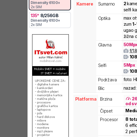
Dimensity
6100+
2
kame
Kamere
Sumarno
2x SIM
selfi k
135
*
8
/
256
GB
max ot
Optika
Dimensity
6100+
zum
1
-
2x SIM
ugao g
žižna d
50
Mp
Glavna
f/
1.
108
5
Mpx
Selfi
108
foto:
H
Podržava
nazad:
Blic
2
Platforma
Brzina
od sv
Medi
Čipset
8
tot
Procesor
6
effi
2
per