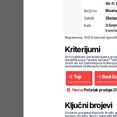
Wi-Fi
Blueto
Bežično
Glona
Sateliti
3.5mm
Kabl
transfe
Napomena: 100% tačnost specifka
Kriterijumi
Vrlo zahtevni set kriterijuma gru
identifikacija "slabih tačaka". U
znači da ne zadovoljava kriteriju
nedostatak očekivane funkcional
-
8
Top
-
3
Best B
top performanse
performanse/
Nema
Početak prodaje
2
Ključni brojevi
Vizuelni pregled ključnih brojki s
najgori da dnu. Brzo i lako utvrdi