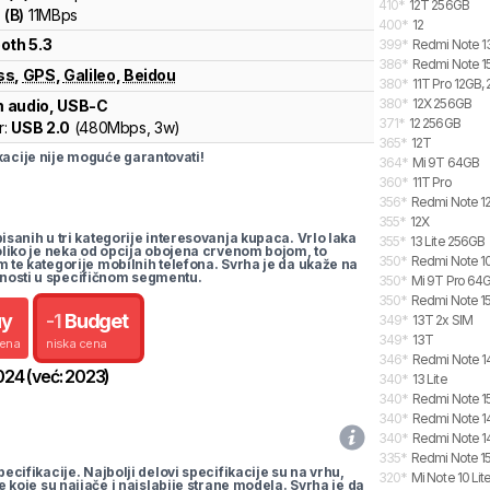
410
*
12T 256GB
1
(
B
)
11
MBps
400
*
12
oth 5.3
399
*
Redmi Note 1
386
*
Redmi Note 15
ss
,
GPS
,
Galileo
,
Beidou
380
*
11T Pro 12GB,
380
*
12X 256GB
 audio, USB-C
371
*
12 256GB
r:
USB 2.0
(
480Mbps,
3w
)
365
*
12T
cije nije moguće garantovati!
364
*
Mi 9T 64GB
360
*
11T Pro
356
*
Redmi Note 12
355
*
12X
pisanih u tri kategorije interesovanja kupaca. Vrlo laka
355
*
13 Lite 256GB
koliko je neka od opcija obojena crvenom bojom, to
350
*
Redmi Note 10
m te kategorije mobilnih telefona. Svrha je da ukaže na
nosti u specifičnom segmentu.
350
*
Mi 9T Pro 64
350
*
Redmi Note 15
uy
-
1
Budget
349
*
13T 2x SIM
349
*
13T
cena
niska cena
346
*
Redmi Note 14
024
(već:
2023
)
340
*
13 Lite
340
*
Redmi Note 15
340
*
Redmi Note 14
340
*
Redmi Note 14
335
*
Redmi Note 15
pecifikacije. Najbolji delovi specifikacije su na vrhu,
320
*
Mi Note 10 Li
te koje su najjače i najslabije strane modela. Svrha je da