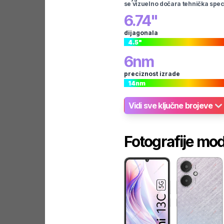
se vizuelno dočara tehnička spec
6.74
"
dijagonala
4.5
"
6
nm
preciznost izrade
14
nm
Vidi sve ključne brojeve
Fotografije mo