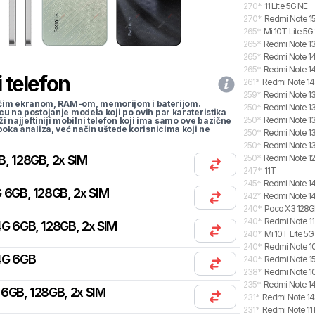
270
*
11 Lite 5G NE
270
*
Redmi Note 15
265
*
Mi 10T Lite 5
265
*
Redmi Note 13
265
*
Redmi Note 14
265
*
Redmi Note 14 
 telefon
261
*
Redmi Note 14
259
*
Redmi Note 13
li većim ekranom, RAM-om, memorijom i baterijom.
250
*
Redmi Note 13
cu na postojanje modela koji po ovih par karateristika
250
*
Redmi Note 13
traži najjeftiniji mobilni telefon koji ima samo ove bazične
uboka analiza, već način uštede korisnicima koji ne
250
*
Redmi Note 13
250
*
Redmi Note 13
B, 128GB, 2x SIM
250
*
Redmi Note 12
247
*
11T
245
*
Redmi Note 14
 6GB, 128GB, 2x SIM
242
*
Redmi Note 14
240
*
Poco X3 128
240
*
Redmi Note 11
G 6GB, 128GB, 2x SIM
240
*
Mi 10T Lite 5G
240
*
Redmi Note 1
4G 6GB
240
*
Redmi Note 15
238
*
Redmi Note 10 
235
*
Redmi Note 14
6GB, 128GB, 2x SIM
231
*
Redmi Note 14
231
*
Redmi Note 11