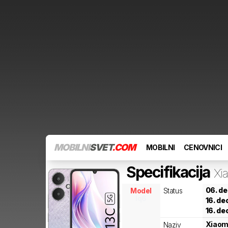
MOBILNI
SVET
.COM
MOBILNI
CENOVNICI
Specifikacija
Xi
06. d
Model
Status
lq6
16. d
16. d
Xiaom
Naziv