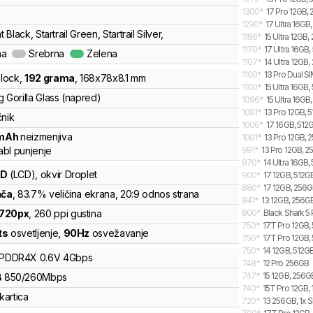
1300
*
17 Pro 12GB,
1290
*
17 Ultra 16GB
t Black, Startrail Green, Startrail Silver,
1186
*
15 Ultra 12GB,
1170
*
17 Ultra 16GB,
na
Srebrna
Zelena
1107
*
14 Ultra 12GB,
1100
*
13 Pro Dual S
lock
,
192
grama
,
168
x
78
x
8.1
mm
1100
*
15 Ultra 16GB,
 Gorilla Glass (napred)
1096
*
15 Ultra 16GB
1081
*
13 Pro 12GB, 
čnik
1006
*
17 16GB, 512G
mAh
neizmenjiva
1001
*
13 Pro 12GB, 
bl punjenje
991
*
13 Pro 12GB, 
970
*
14 Ultra 16GB,
CD
(LCD)
, okvir Droplet
900
*
17 12GB, 512G
880
*
17 12GB, 256G
nča
, 83.7% veličina ekrana
, 20:9 odnos strana
841
*
13 12GB, 256G
720
px
,
260
ppi gustina
800
*
Black Shark 5 
750
*
17T Pro 12GB, 
ts
osvetljenje
,
90
Hz
osvežavanje
750
*
17T Pro 12GB,
750
*
14 12GB, 512GB
LPDDR4X
0.6V
4
Gbps
748
*
12 Pro 256GB
747
*
15 12GB, 256G
B
850
/
260
Mbps
740
*
15T Pro 12GB, 
kartica
720
*
13 256GB, 1x S