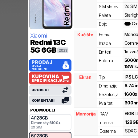
2x SIM
SIM slotovi
Starligh
Paleta
Cr
Boje
Monob
Kućište
Forma
Xiaomi
Redmi 13C
Corning
Izrada
5G
6GB
2023
1x zvu
Emiteri
5000
Baterija
PRODAJ
18
W
ka
OVAJ
MOBILNI
KUPOVINA
IPS L
Ekran
Tip
SPECIFIKACIJA
6.74
i
Dimenzije
UPOREDI
1600
x
Rezolucija
KOMENTARI
600
ni
Kvalitet
PODMODELI
6
GB
Memorija
RAM
4
/
128
GB
128
G
Interna
Dimensity
6100+
2x SIM
SDXC
Eksterna
6
/
128
GB