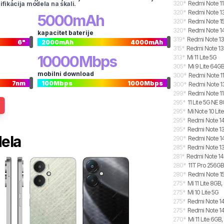
320
*
Redmi Note 1
ifikacija modela na skali.
320
*
Redmi Note 1
5000
mAh
320
*
Redmi Note 15
320
*
Redmi Note 14
kapacitet baterije
319
*
Redmi Note 13
6
"
2000
mAh
4000
mAh
315
*
Redmi Note 13 
10000
Mbps
313
*
Mi 11 Lite 5G
305
*
Mi 9 Lite 64G
mobilni download
300
*
Redmi Note 11
7
nm
100
Mbps
1000
Mbps
300
*
Redmi Note 13
299
*
Redmi Note 11
295
*
11 Lite 5G NE 
295
*
Mi Note 10 Lit
295
*
Redmi Note 14
295
*
Redmi Note 13
dela
290
*
Redmi Note 14
285
*
Redmi Note 13
281
*
Redmi Note 14
280
*
11T Pro 256G
280
*
Redmi Note 15
275
*
Mi 11 Lite 8GB
275
*
Mi 10 Lite 5G
275
*
Redmi Note 14
275
*
Redmi Note 14
270
*
Mi 11 Lite 6GB