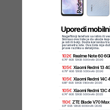
Uporedi mobilni
Najjeftiniji telefoni sa istim i
Smisao ove liste je da ukaže kup
je isti ili bolji. Dosta korisnika 
parametre iste. Ova lista nije d
prave razliku u detaljima.
102
€
Realme
Note 60 6G
6.74
"
6
GB
128
GB
5000
mAh
(
2024
)
105
€
Xiaomi
Redmi 13 4G
6.79
"
6
GB
128
GB
5030
mAh
(
2024
)
105
€
Xiaomi
Redmi 14C 4
6.88
"
6
GB
128
GB
5160
mAh
(
2024
)
105
€
Xiaomi
Redmi 13C 
6.74
"
6
GB
128
GB
5000
mAh
(
2023
)
110
€
ZTE
Blade V70 Max 
6.9
"
6
GB
128
GB
6000
mAh
(
2025
)