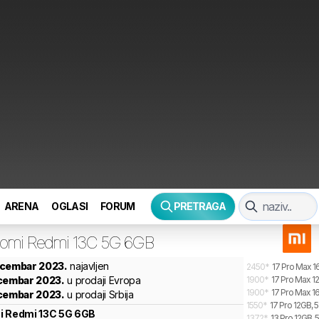
ARENA
OGLASI
FORUM
PRETRAGA
aomi
Redmi 13C 5G 6GB
ecembar 2023.
najavljen
2450
*
17 Pro Max 1
ecembar 2023.
u prodaji Evropa
1900
*
17 Pro Max 1
1900
*
17 Pro Max 1
ecembar 2023.
u prodaji Srbija
1550
*
17 Pro 12GB, 
i
Redmi 13C 5G 6GB
1372
*
13 Pro 12GB, 