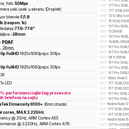
700
*
17T Pro 12GB,
ra
,
foto
50
Mpx
700
*
17T Pro 12GB,
amera uski usek u ekranu (Droplet)
700
*
17T 12GB, 512
699
*
13 1x SIM, 1x 
vor blende
F/
1.8
699
*
15 12GB, 512GB
1
x (raspon:
1
x)
685
*
13T Pro 16GB,
ledanja
77.6
-
77.6
°
685
*
13 256GB
aljina
-
28
mm
683
*
13T Pro 16GB,
x
PDAF
673
*
14 8GB, 256GB
650
*
15T Pro 12GB, 
8
,
28
mm
,
650
*
15T Pro 12GB, 
0p FullHD
1920x1080pxpx
30fps
640
*
Mi 11 256GB
640
*
15T Pro 12GB,
0p FullHD
1920x1080pxpx
30fps
630
*
14T Pro 12GB,
592
*
14T Pro 12GB, 
DR
583
*
Black Shark 5
1x LED
580
*
17T 12GB, 512
563
*
15T 12GB, 512
6
%
performansi najbržeg procesora
556
*
12T Pro 12GB,
ih telefona na sajtu
556
*
14T Pro 12GB,
aTek
Dimensity
6100+
(6nm izrada)
551
*
Redmi Note 12
550
*
17T 12GB, 256
al cores
, MAX
2.22
GHz
535
*
14T 12GB, 512
ciency
@
2
GHz,
ARM
Cortex
A55
531
*
Redmi Note 15
formance
@
2.22
GHz,
ARM
Cortex
A76
530
*
13T Pro 512G