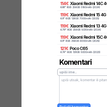
114
€
Xiaomi
Redmi 14C 4
6.88
"
8
GB
256
GB
5160
mAh
(
2024
)
119
€
Xiaomi
Redmi 15 4G
6.9
"
6
GB
128
GB
7000
mAh
(
2025
)
119
€
Xiaomi
Redmi 13 4G
6.79
"
8
GB
256
GB
5030
mAh
(
2024
)
119
€
Xiaomi
Redmi 15C 4
6.9
"
8
GB
256
GB
6000
mAh
(
2025
)
121
€
Poco
C65
6.74
"
6
GB
128
GB
5000
mAh
(
2023
)
Komentari
Pošalji komentar