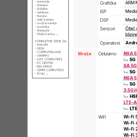
ARM
Grafička
Medi
ISP
Medi
DSP
Čitač 
Senzori
blizin
Andro
Operativni
NSA 
Mreže
Celularno
5G
SA 5
5G
NSA 5
5G
3.5G 
HS
LTE-
LT
Wi-Fi
WiFi
Wi-Fi
Wi-Fi
Wi-Fi