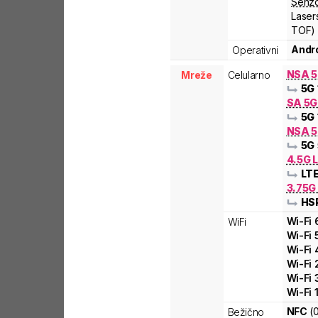
Senzo
Laser
TOF)
Andro
Operativni
NSA 
Mreže
Celularno
5G
SA 5
5G
NSA 5
5G
4.5G L
LT
3.75G
HS
Wi-Fi
WiFi
Wi-Fi
Wi-Fi
Wi-Fi
Wi-Fi
Wi-Fi
NFC
(
Bežično