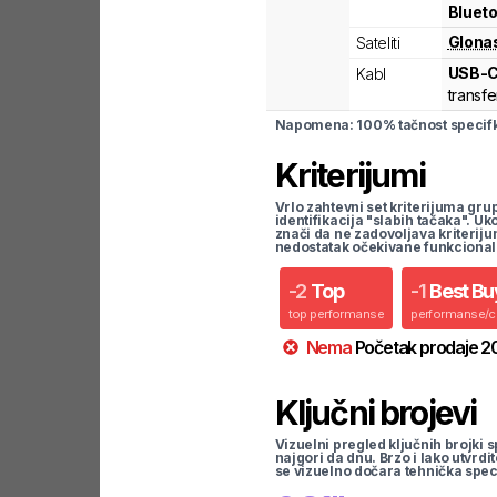
Blueto
Glona
Sateliti
USB-
Kabl
transfe
Napomena: 100% tačnost specifka
Kriterijumi
Vrlo zahtevni set kriterijuma gru
identifikacija "slabih tačaka". U
znači da ne zadovoljava kriteriju
nedostatak očekivane funkcional
-
2
Top
-
1
Best Bu
top performanse
performanse/
Nema
Početak prodaje
2
Ključni brojevi
Vizuelni pregled ključnih brojki s
najgori da dnu. Brzo i lako utvrdi
se vizuelno dočara tehnička spec