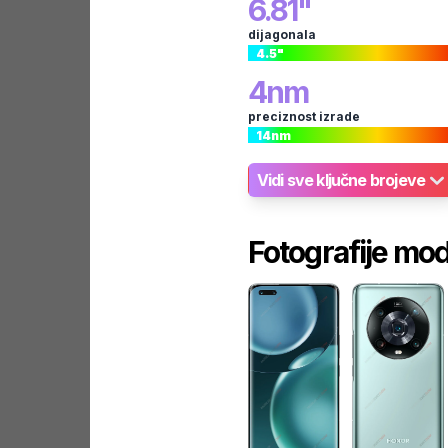
6.81
"
dijagonala
4.5
"
4
nm
preciznost izrade
14
nm
Vidi sve ključne brojeve
Fotografije mo