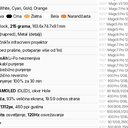
1200
*
Magic V3 12G
 White, Cyan, Gold, Orange
1030
*
Magic7 Pro 1
1002
*
Magic5 Pro 1
ava
Crna
Zlatna
Bela
Narandžasta
999
*
Magic8 Pro 12
951
*
Magic5 Pro 12
lock
,
215
grama
,
163.6
x
74.7
x
9.1
mm
950
*
Magic5 Pro
(napred), Metal (detalji)
840
*
Magic8 Pro 12
830
*
Magic6 Pro 12
čnik
1x infracrveni projektor
805
*
Magic7 Pro 12
bez prašine, potapanje više od 1m)
805
*
Magic7 Pro 12
799
*
Magic4 Pro
mAh
Li-Po
neizmenjiva
790
*
Magic6 Pro 12
kabl punjenje
750
*
Magic7 Pro 12G
bežično punjenje
735
*
Magic7 Pro 12
žično reverzno
675
*
600 Pro 12GB, 
unjenje:
100%
za
30
min
667
*
600 Pro 12GB, 
620
*
600 Pro 12GB,
 AMOLED
(OLED)
, okvir Hole
616
*
90 16GB, 512GB
556
*
400 Pro 12GB, 
nča
, 93% veličina ekrana
, 19.5:9 odnos strana
520
*
400 Pro 12GB, 
x
1312
px
,
460
ppi gustina
508
*
600 8GB, 256G
491
*
600 8GB, 512GB
its
osvetljenje
,
120
Hz
osvežavanje
480
*
400 Pro 12GB,
440
*
90 12GB, 256G
+
430
*
600 8GB, 256G