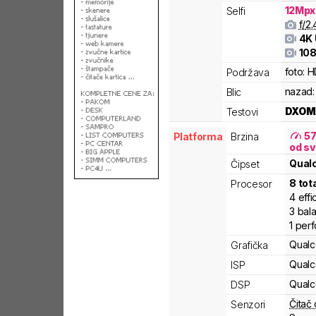
12
Mpx
Selfi
f/
2.
4K
108
foto:
H
Podržava
nazad:
Blic
DXOM
Testovi
5
Platforma
Brzina
od sv
Qua
Čipset
8
tot
Procesor
4
effi
3
bal
1
per
Qual
Grafička
Qual
ISP
Qual
DSP
Čitač 
Senzori