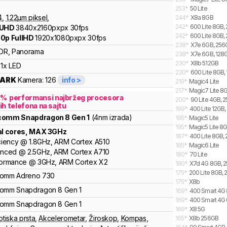
253
*
50 Lite
4
,
1.22
µm piksel
,
244
*
X8a 8GB
242
*
600 Lite 8GB,
 UHD
3840x2160pxpx
30fps
242
*
600 Lite 8GB, 
0p FullHD
1920x1080pxpx
30fps
238
*
X7e 6GB, 256G
DR, Panorama
238
*
X7e 6GB, 128G
230
*
X8b 512GB
1x LED
230
*
600 Lite 8GB, 
ARK
Kamera:
126
info >
219
*
Magic4 Lite
217
*
Magic7 Lite 8G
7
%
performansi najbržeg procesora
200
*
90 Lite 4GB, 
ih telefona na sajtu
199
*
400 Lite 12GB,
lcomm
Snapdragon 8 Gen 1
(4nm izrada)
195
*
Magic5 Lite
195
*
Magic5 Lite 8
al cores
, MAX
3
GHz
187
*
400 Lite 8GB, 
ciency
@
1.8
GHz,
ARM
Cortex
A510
185
*
Magic6 Lite
anced
@
2.5
GHz,
ARM
Cortex
A710
180
*
70 Lite
formance
@
3
GHz,
ARM
Cortex
X2
180
*
X7d 4G 8GB, 2
175
*
200 Lite 8GB, 
comm
Adreno
730
175
*
X8b
comm
Snapdragon 8
Gen 1
169
*
400 Smart 4G 
169
*
400 Smart 4G 
comm
Snapdragon 8
Gen 1
169
*
X8 5G
otiska prsta
,
Akcelerometar
,
Žiroskop
,
Kompas
,
165
*
X8b 256GB