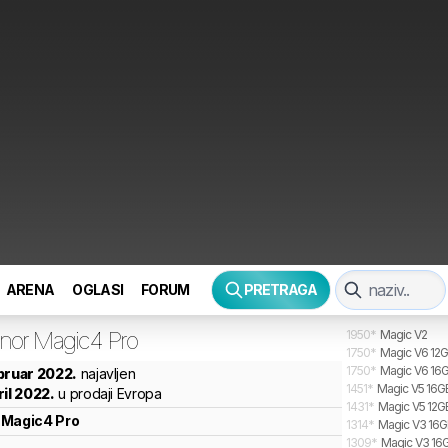
ARENA
OGLASI
FORUM
PRETRAGA
nor
Magic4 Pro
1950
*
Magic V2
1750
*
Magic V6 12G
1750
*
Magic V6 16G
bruar 2022.
najavljen
1451
*
Magic V5 16GB
ril 2022.
u prodaji Evropa
1431
*
Magic V5 12G
Magic4 Pro
1314
*
Magic V3 16GB
1309
*
Magic V3 16G