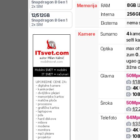
Snapdragon 8 Gen 1
8
GB
Memorija
RAM
2x SIM
256
G
Interna
12
/
512
GB
Snapdragon 8 Gen 1
nema s
Eksterna
2x SIM
4
kame
Kamere
Sumarno
selfi 
max ot
Optika
zum
0
ugao g
žižna d
50
Mp
Glavna
f/
1.
4K
108
50
Mp
Široka
f/
2.
64
Mp
Telefoto
f/
3.
4K
108