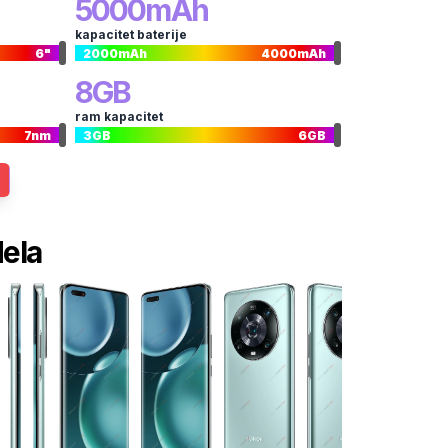
5000
mAh
kapacitet baterije
6
"
2000
mAh
4000
mAh
8
GB
ram kapacitet
7
nm
3
GB
6
GB
dela