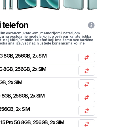
 telefon
li većim ekranom, RAM-om, memorijom i baterijom.
cu na postojanje modela koji po ovih par karateristika
traži najjeftiniji mobilni telefon koji ima samo ove bazične
uboka analiza, već način uštede korisnicima koji ne
G 8GB, 256GB, 2x SIM
G 8GB, 256GB, 2x SIM
GB, 2x SIM
 8GB, 256GB, 2x SIM
256GB, 2x SIM
15 Pro 5G 8GB, 256GB, 2x SIM