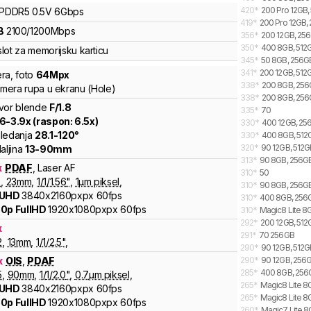
420
*
200 Pro 12GB,
LPDDR5
0.5V
6
Gbps
419
*
200 Pro 12GB,
B
2100
/
1200
Mbps
356
*
200 12GB, 256
350
*
400 8GB, 512G
lot za memorijsku karticu
345
*
50 8GB, 256G
341
*
200 12GB, 512G
ra
,
foto
64
Mpx
338
*
200 8GB, 256G
kamera rupa u ekranu (Hole)
338
*
200 8GB, 256
vor blende
F/
1.8
335
*
70
.6
-
3.9
x (raspon:
6.5
x)
330
*
400 12GB, 256
ledanja
28.1
-
120
°
330
*
400 8GB, 512G
320
*
90 12GB, 512GB
aljina
13
-
90
mm
313
*
90 8GB, 256GB
x
PDAF
,
Laser AF
310
*
50
8
,
23
mm
,
1/
1/1.56
"
,
1
µm piksel
,
310
*
90 8GB, 256GB,
 UHD
3840x2160pxpx
60fps
310
*
400 8GB, 256GB
0p FullHD
1920x1080pxpx
60fps
310
*
Magic8 Lite 8G
292
*
200 12GB, 512
x
291
*
70 256GB
2
,
13
mm
,
1/
1/2.5
"
,
290
*
90 12GB, 512G
x
OIS
,
PDAF
290
*
90 12GB, 256G
285
*
400 8GB, 256G
5
,
90
mm
,
1/
1/2.0
"
,
0.7
µm piksel
,
265
*
Magic8 Lite 8G
 UHD
3840x2160pxpx
60fps
265
*
Magic8 Lite 8
0p FullHD
1920x1080pxpx
60fps
260
*
Magic7 Lite 8G