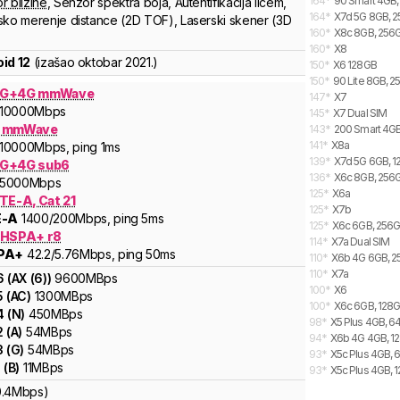
164
*
90 Smart 4GB,
r blizine
,
Senzor spektra boja
,
Autentifikacija licem
,
164
*
X7d 5G 8GB, 2
sko merenje distance (2D TOF)
,
Laserski skener (3D
160
*
X8c 8GB, 256G
160
*
X8
id 12
(izašao
oktobar 2021.
)
150
*
X6 128GB
150
*
90 Lite 8GB, 2
5G+4G mmWave
147
*
X7
10000
Mbps
145
*
X7 Dual SIM
G mmWave
143
*
200 Smart 4GB
141
*
X8a
10000
Mbps
, ping 1ms
139
*
X7d 5G 6GB, 1
G+4G sub6
136
*
X6c 8GB, 256G
5000
Mbps
125
*
X6a
TE-A, Cat 21
125
*
X7b
E-A
1400
/200
Mbps
, ping 5ms
125
*
X6c 6GB, 256G
 HSPA+ r8
114
*
X7a Dual SIM
PA+
42.2
/5.76
Mbps
, ping 50ms
110
*
X6b 4G 6GB, 2
110
*
X7a
6
(
AX (6)
)
9600
MBps
100
*
X6
5
(
AC
)
1300
MBps
100
*
X6c 6GB, 128G
4
(
N
)
450
MBps
98
*
X5 Plus 4GB, 6
2
(
A
)
54
MBps
94
*
X6b 4G 4GB, 12
3
(
G
)
54
MBps
93
*
X5c Plus 4GB, 
1
(
B
)
11
MBps
93
*
X5c Plus 4GB, 
0.4Mbps)