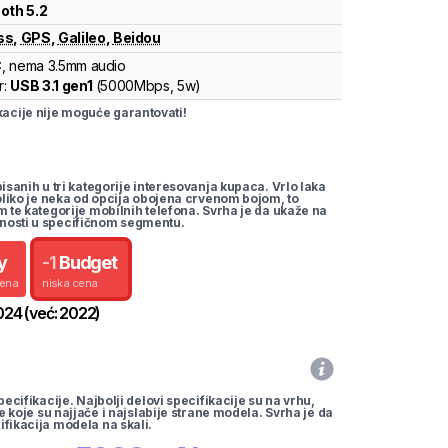
oth 5.2
ss
,
GPS
,
Galileo
,
Beidou
C
, nema 3.5mm audio
r:
USB 3.1 gen1
(
5000Mbps,
5w
)
cije nije moguće garantovati!
pisanih u tri kategorije interesovanja kupaca. Vrlo laka
koliko je neka od opcija obojena crvenom bojom, to
m te kategorije mobilnih telefona. Svrha je da ukaže na
nosti u specifičnom segmentu.
y
-
1
Budget
cena
niska cena
024
(već:
2022
)
pecifikacije. Najbolji delovi specifikacije su na vrhu,
te koje su najjače i najslabije strane modela. Svrha je da
ifikacija modela na skali.