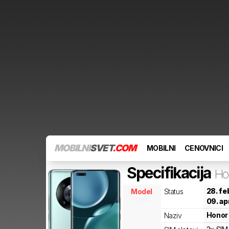
MOBILNI
SVET
.COM
MOBILNI
CENOVNICI
Specifikacija
Ho
28. fe
Model
Status
0qjbl
09. ap
Honor
Naziv