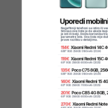
Uporedi mobilni
Najjeftiniji telefoni sa istim i
Smisao ove liste je da ukaže kup
je isti ili bolji. Dosta korisnika 
parametre iste. Ova lista nije d
prave razliku u detaljima.
114
€
Xiaomi
Redmi 14C 4
6.88
"
8
GB
256
GB
5160
mAh
(
2024
)
119
€
Xiaomi
Redmi 15C 4
6.9
"
8
GB
256
GB
6000
mAh
(
2025
)
135
€
Poco
C75 8GB, 256
6.88
"
8
GB
256
GB
5160
mAh
(
2024
)
140
€
Xiaomi
Redmi 15 4G
6.9
"
8
GB
256
GB
7000
mAh
(
2025
)
201
€
Poco
C85 4G 8GB, 
6.9
"
8
GB
256
GB
6000
mAh
(
2025
)
270
€
Xiaomi
Redmi Note 
6.83
"
8
GB
256
GB
6580
mAh
(
2025
)