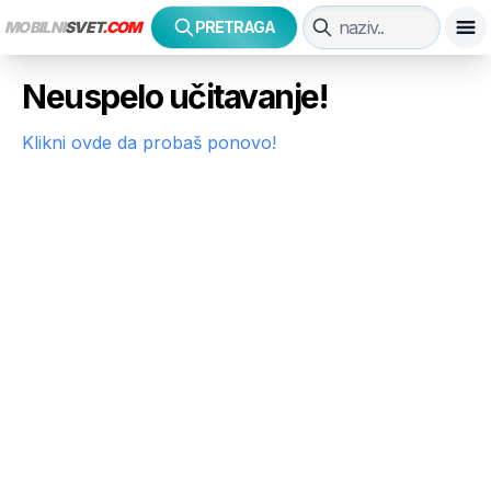
MOBILNI
SVET
.COM
PRETRAGA
Neuspelo učitavanje!
Klikni ovde da probaš ponovo!