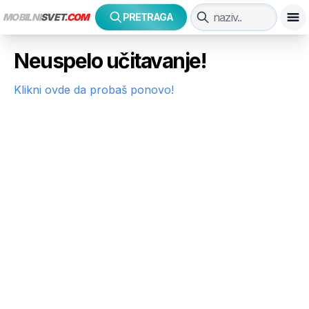
MOBILNI
SVET
.COM
PRETRAGA
Neuspelo učitavanje!
Klikni ovde da probaš ponovo!