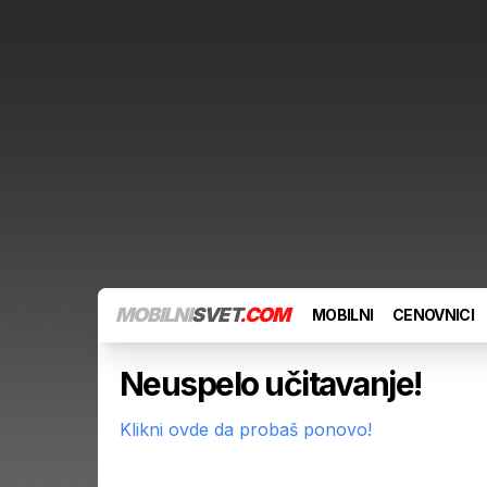
MOBILNI
SVET
.COM
MOBILNI
CENOVNICI
Neuspelo učitavanje!
Klikni ovde da probaš ponovo!