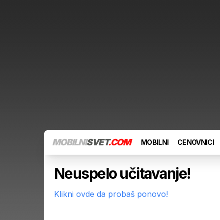
MOBILNI
SVET
.COM
MOBILNI
CENOVNICI
Neuspelo učitavanje!
Klikni ovde da probaš ponovo!