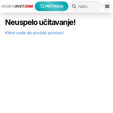
MOBILNI
SVET
.COM
PRETRAGA
Neuspelo učitavanje!
Klikni ovde da probaš ponovo!