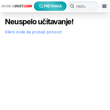
MOBILNI
SVET
.COM
PRETRAGA
Neuspelo učitavanje!
Klikni ovde da probaš ponovo!