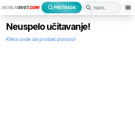
MOBILNI
SVET
.COM
PRETRAGA
Neuspelo učitavanje!
Klikni ovde da probaš ponovo!