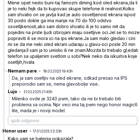
Mene opet nesto buni-taj famozni diming kod oled ekrana,da li
je to neki fejk da bi kupovao skupe telefone ili realnost.Kolko
sam shvatio on se javlja kad je auto osvetljenost ekrana ispod
30 posto dokle ga ima manje na 70 do 100 odstvo
osvetljkenosti,ako sam dobro shvatio ili je to samo mit da
pojedini na prste ljudi izbrojani imaju osetljive oci.Jel se to moze
popraviti ili se mora ici na ips ekrane.Ja sam malo gledao i cini
mi se da me neki oled ekrani udaraju u glavu-oci posle 20 min
gledanja.Il sam ja to umislio ili ne znam.Mozda bi trebalo gl;edati
telefon sa upaljenim svetlom u sobi?Nek neko da iskustva koje
osetljih,hvala
Nemam pare
•
18.02.2025 19:43h
7gbg44qsv2rdkvl
Da, ja sam osetljiv na oled ekrane, odkad presao na IPS
preporodio sam se, nema glavobolje vise..
Lujo
•
21.02.2025 21:40h
7lqyld1wxmrx92p
Milenko ovde je 3240 pwm, tako da ne bi trebalo biti
problema sa ocima. Npr veci ima taj pwm nego honor magic6
lite, mada je i noviji model.
Honor user
•
70bhbgf6cmt0t6z
17.01.2025 23:33h
Kako vam se baterija pokazala?