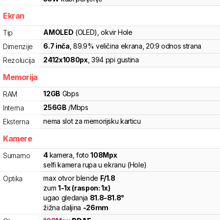
Ekran
AMOLED
(OLED)
, okvir Hole
Tip
6.7
inča
, 89.9% veličina ekrana
, 20:9 odnos strana
Dimenzije
2412
x
1080
px
,
394
ppi gustina
Rezolucija
Memorija
12
GB
Gbps
RAM
256
GB
/
Mbps
Interna
nema slot za memorijsku karticu
Eksterna
Kamere
4
kamera
,
foto
108
Mpx
Sumarno
selfi kamera rupa u ekranu (Hole)
max otvor blende
F/
1.8
Optika
zum
1
-
1
x (raspon:
1
x)
ugao gledanja
81.8
-
81.8
°
žižna daljina
-
26
mm