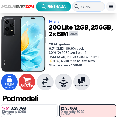
MOBILNI
SVET
.COM
PRETRAGA
Honor
200 Lite
12GB, 256GB,
2x SIM
2024
2024
. godina
6.7
"
OLED
,
89.9
% body
30
%
6080, Android 14
RAM
12
GB
,
INT
256
GB
,
EXT
nema
⚡
35
W,
4500
mAh
neizmenjiva
3
kamer
e
, max
108
MP
PRODAJ
KUPOVINA
KOMENTARI
OVAJ
TEST
UPOREDI
SPECIFIKACIJA
MOBILNI
Podmodeli
175
*
8
/
256
GB
12
/
256
GB
Dimensity
6080
Dimensity
6080
2x SIM
2x SIM