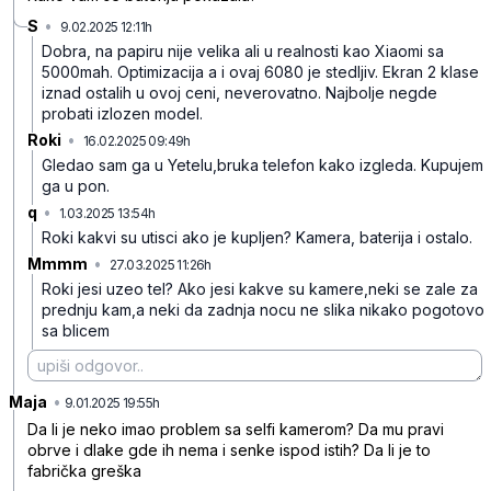
S
•
9.02.2025 12:11h
gdgpw1fgmlpjxfy
Dobra, na papiru nije velika ali u realnosti kao Xiaomi sa
5000mah. Optimizacija a i ovaj 6080 je stedljiv. Ekran 2 klase
iznad ostalih u ovoj ceni, neverovatno. Najbolje negde
probati izlozen model.
Roki
•
16.02.2025 09:49h
jxww2tmw3w7nx10
Gledao sam ga u Yetelu,bruka telefon kako izgleda. Kupujem
ga u pon.
q
•
1.03.2025 13:54h
lwh46mnhg97tb32
Roki kakvi su utisci ako je kupljen? Kamera, baterija i ostalo.
Mmmm
•
27.03.2025 11:26h
ymq7dj96zdh4znp
Roki jesi uzeo tel? Ako jesi kakve su kamere,neki se zale za
prednju kam,a neki da zadnja nocu ne slika nikako pogotovo
sa blicem
Maja
•
z0rfpq3tv60fj04
9.01.2025 19:55h
Da li je neko imao problem sa selfi kamerom? Da mu pravi
obrve i dlake gde ih nema i senke ispod istih? Da li je to
fabrička greška