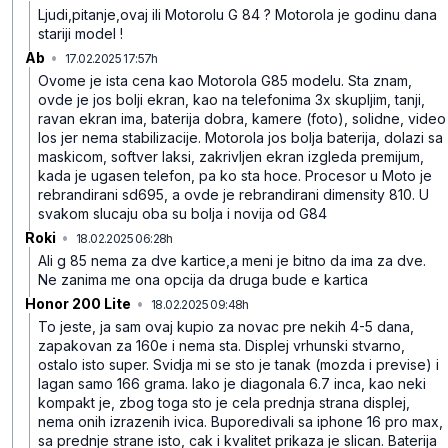
Ljudi,pitanje,ovaj ili Motorolu G 84 ? Motorola je godinu dana
stariji model !
Ab
•
17.02.2025 17:57h
6h1h5q7vsxn0w82
Ovome je ista cena kao Motorola G85 modelu. Sta znam,
ovde je jos bolji ekran, kao na telefonima 3x skupljim, tanji,
ravan ekran ima, baterija dobra, kamere (foto), solidne, video
los jer nema stabilizacije. Motorola jos bolja baterija, dolazi sa
maskicom, softver laksi, zakrivljen ekran izgleda premijum,
kada je ugasen telefon, pa ko sta hoce. Procesor u Moto je
rebrandirani sd695, a ovde je rebrandirani dimensity 810. U
svakom slucaju oba su bolja i novija od G84
Roki
•
18.02.2025 06:28h
m9fmnt13wbcy44s
Ali g 85 nema za dve kartice,a meni je bitno da ima za dve.
Ne zanima me ona opcija da druga bude e kartica
Honor 200 Lite
•
18.02.2025 09:48h
ny983y89hrbx6lv
To jeste, ja sam ovaj kupio za novac pre nekih 4-5 dana,
zapakovan za 160e i nema sta. Displej vrhunski stvarno,
ostalo isto super. Svidja mi se sto je tanak (mozda i previse) i
lagan samo 166 grama. Iako je diagonala 6.7 inca, kao neki
kompakt je, zbog toga sto je cela prednja strana displej,
nema onih izrazenih ivica. Buporedivali sa iphone 16 pro max,
sa prednje strane isto, cak i kvalitet prikaza je slican. Baterija