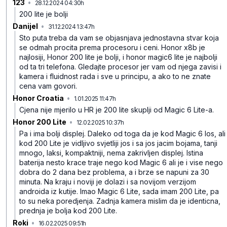
123
•
28.12.2024 04:30h
38tc6kbp9rnvnp4
200 lite je bolji
Danijel
•
31.12.2024 13:47h
3hcq22txl4cyb9p
Sto puta treba da vam se objasnjava jednostavna stvar koja
se odmah procita prema procesoru i ceni. Honor x8b je
najlosiji, Honor 200 lite je bolji, i honor magic6 lite je najbolji
od ta tri telefona. Gledajte procesor jer vam od njega zavisi i
kamera i fluidnost rada i sve u principu, a ako to ne znate
cena vam govori.
Honor Croatia
•
1.01.2025 11:47h
t53fsqhx8l0vgy5
Cjena nije mjerilo u HR je 200 lite skuplji od Magic 6 Lite-a.
Honor 200 Lite
•
12.02.2025 10:37h
mbz8sgq32mzhj1q
Pa i ima bolji displej. Daleko od toga da je kod Magic 6 los, ali
kod 200 Lite je vidljivo svjetliji jos i sa jos jacim bojama, tanji
mnogo, laksi, kompaktniji, nema zakrivljen displej. Istina
baterija nesto krace traje nego kod Magic 6 ali je i vise nego
dobra do 2 dana bez problema, a i brze se napuni za 30
minuta. Na kraju i noviji je dolazi i sa novijom verzijom
androida iz kutije. Imao Magic 6 Lite, sada imam 200 Lite, pa
to su neka poredjenja. Zadnja kamera mislim da je identicna,
prednja je bolja kod 200 Lite.
Roki
•
16.02.2025 09:51h
n43rn7clvx6vpjm