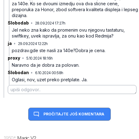
za 140e. Ko se dvoumi izmedju ova dva slicne cene,
preporuka za Honor, zbod softvera kvaliteta displeja i lepseg
dizajna.
Slobodab
•
28.09.2024 17:27h
fkx6d65rzy1498n
Jel neko zna kako da promenim ovu njegovu tastaturu,
swiftkey, uvek ispravlja, za onu kao kod Redmija?
ja
•
29.09.2024 12:22h
qy7zjdj9d6fp2yt
pozdrav.gde ste nasli za 140e?Dobra je cena.
proxy
•
5.10.2024 18:16h
09m5zqx3s2vqw6m
Naravno da je dobra za polovan.
Slobodan
•
6.10.2024 00:58h
nbfr6t3tkv664v6
Oglasi, nov, uzet preko pretplate. Ja.
PROČITAJTE JOŠ KOMENTARA
1950
*
Magic V2