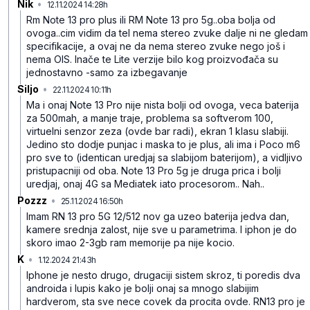
Nik
•
12.11.2024 14:28h
p88zl7zkwh63v1z
Rm Note 13 pro plus ili RM Note 13 pro 5g..oba bolja od
ovoga..cim vidim da tel nema stereo zvuke dalje ni ne gledam
specifikacije, a ovaj ne da nema stereo zvuke nego još i
nema OIS. Inače te Lite verzije bilo kog proizvođača su
jednostavno -samo za izbegavanje
Siljo
•
22.11.2024 10:11h
n7vqmhkq8bxjy3j
Ma i onaj Note 13 Pro nije nista bolji od ovoga, veca baterija
za 500mah, a manje traje, problema sa softverom 100,
virtuelni senzor zeza (ovde bar radi), ekran 1 klasu slabiji.
Jedino sto dodje punjac i maska to je plus, ali ima i Poco m6
pro sve to (identican uredjaj sa slabijom baterijom), a vidljivo
pristupacniji od oba. Note 13 Pro 5g je druga prica i bolji
uredjaj, onaj 4G sa Mediatek iato procesorom.. Nah..
Pozzz
•
25.11.2024 16:50h
nv95xn9lpqyhqjx
Imam RN 13 pro 5G 12/512 nov ga uzeo baterija jedva dan,
kamere srednja zalost, nije sve u parametrima. I iphon je do
skoro imao 2-3gb ram memorije pa nije kocio.
K
•
1.12.2024 21:43h
hfls8fjz0t1tbt5
Iphone je nesto drugo, drugaciji sistem skroz, ti poredis dva
androida i lupis kako je bolji onaj sa mnogo slabijim
hardverom, sta sve nece covek da procita ovde. RN13 pro je