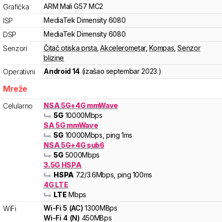
ARM
Mali
G57 MC2
Grafička
MediaTek
Dimensity
6080
ISP
MediaTek
Dimensity
6080
DSP
Čitač otiska prsta
,
Akcelerometar
,
Kompas
,
Senzor
Senzori
blizine
Android 14
(izašao
septembar 2023.
)
Operativni
Mreže
NSA 5G+4G mmWave
Celularno
5G
10000
Mbps
SA 5G mmWave
5G
10000
Mbps
, ping 1ms
NSA 5G+4G sub6
5G
5000
Mbps
3.5G HSPA
HSPA
7.2
/3.6
Mbps
, ping 100ms
4G LTE
LTE
Mbps
Wi-Fi
5
(
AC
)
1300
MBps
WiFi
Wi-Fi
4
(
N
)
450
MBps