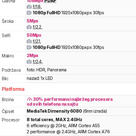
108
Mpx
PDAF
Glavna
f/
1.8
,
1080p FullHD
1920x1080pxpx
30fps
5
Mpx
Široka
f/
2.2
,
50
Mpx
Selfi
f/
2.1
,
1080p FullHD
1920x1080pxpx
30fps
2
Mpx
Makro
f/
2.4
,
foto:
HDR, Panorama
Podržava
nazad:
1x LED
Blic
Platforma
30
%
performansi najbržeg procesora
Brzina
od svih telefona na sajtu
MediaTek
Dimensity
6080
(6nm izrada)
Čipset
8
total cores
, MAX
2.4
GHz
Procesor
6
efficiency
@
2
GHz,
ARM
Cortex
A55
2
performance
@
2.4
GHz,
ARM
Cortex
A76