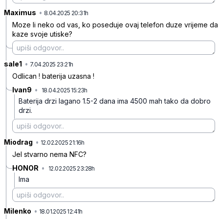
Maximus
•
wmb6tcbm9lw9g9b
8.04.2025 20:31h
Moze li neko od vas, ko poseduje ovaj telefon duze vrijeme da
kaze svoje utiske?
sale1
•
fyb34yyxxm7q2dk
7.04.2025 23:21h
Odlican ! baterija uzasna !
Ivan9
•
18.04.2025 15:23h
9zbl959w49xxzmf
Baterija drzi lagano 1.5-2 dana ima 4500 mah tako da dobro
drzi.
Miodrag
•
dnjq6lg3vr170hk
12.02.2025 21:16h
Jel stvarno nema NFC?
HONOR
•
12.02.2025 23:28h
jnnrw5sprx5sbvj
Ima
Milenko
•
nmypv903v5xp30z
18.01.2025 12:41h