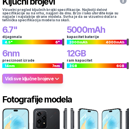
Ključni brojevi
Vizuelni pregled ključnih brojki specifikacije. Najbolji delovi
specifikacije su na vrhu, najgori da dnu. Brzo i lako utvrdite koje su
najjače i najslabije strane modela. Svrha je da se vizuelno dočara
tehnička specifikacija modela na skali.
6.7
"
5000
mAh
dijagonala
kapacitet baterije
4.5
"
6
"
2000
mAh
4000
mAh
6
nm
12
GB
preciznost izrade
ram kapacitet
14
nm
7
nm
3
GB
6
GB
Vidi sve ključne brojeve
Fotografije modela