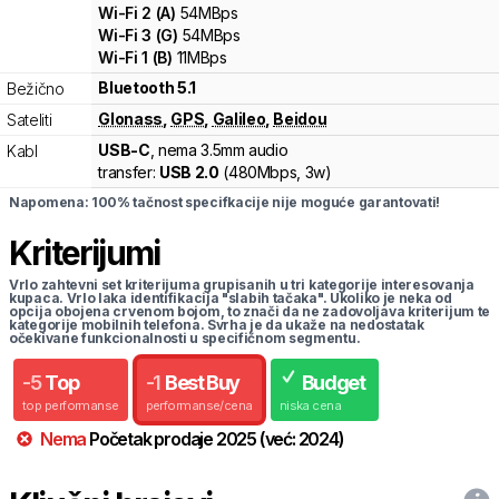
Wi-Fi
2
(
A
)
54
MBps
Wi-Fi
3
(
G
)
54
MBps
Wi-Fi
1
(
B
)
11
MBps
Bluetooth 5.1
Bežično
Glonass
,
GPS
,
Galileo
,
Beidou
Sateliti
USB-C
, nema 3.5mm audio
Kabl
transfer:
USB 2.0
(
480Mbps,
3w
)
Napomena: 100% tačnost specifkacije nije moguće garantovati!
Kriterijumi
Vrlo zahtevni set kriterijuma grupisanih u tri kategorije interesovanja
kupaca. Vrlo laka identifikacija "slabih tačaka". Ukoliko je neka od
opcija obojena crvenom bojom, to znači da ne zadovoljava kriterijum te
kategorije mobilnih telefona. Svrha je da ukaže na nedostatak
očekivane funkcionalnosti u specifičnom segmentu.
-
5
Top
-
1
Best Buy
Budget
top performanse
performanse/cena
niska cena
Nema
Početak prodaje
2025
(već:
2024
)