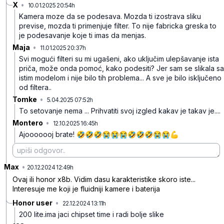
X
•
10.01.2025 20:54h
180frmht0jmbbqq
Kamera moze da se podesava. Mozda ti izostrava sliku
previse, mozda ti primenjuje filter. To nije fabricka greska to
je podesavanje koje ti imas da menjas.
Maja
•
11.01.2025 20:37h
200mdxkdlbn98gg
Svi mogući filteri su mi ugašeni, ako uključim ulepšavanje ista
priča, može onda pomoć, kako podesiti? Jer sam se slikala sa
istim modelom i nije bilo tih problema... A sve je bilo isključeno
od filtera..
Tomke
•
5.04.2025 07:52h
p10n4mcl3byjr28
To setovanje nema ... Prihvatiti svoj izgled kakav je takav je....
Montero
•
12.10.2025 16:45h
p983r74zhbnrtn7
Ajooooooj brate! 🤣🤣🤣😭😭😭🤣🤣🤣😭😭💪
Max
•
2hdfqnzh8khcsfz
20.12.2024 12:49h
Ovaj ili honor x8b. Vidim dasu karakteristike skoro iste...
Interesuje me koji je fluidniji kamere i baterija
Honor user
•
22.12.2024 13:11h
sq0smc0d3k9kmcp
200 lite.ima jaci chipset time i radi bolje slike