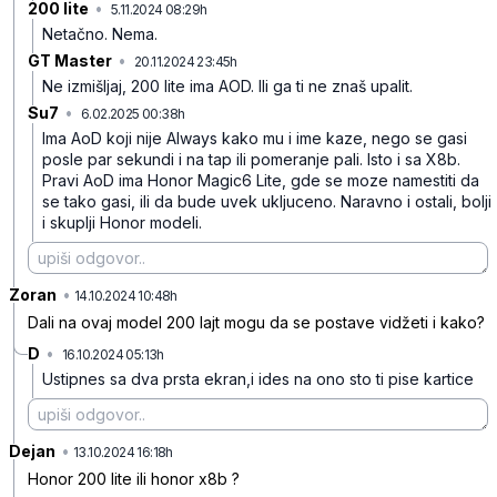
200 lite
•
5.11.2024 08:29h
2xw04y2p97wk8zc
Netačno. Nema.
GT Master
•
20.11.2024 23:45h
l7rc0ypvzzstyf9
Ne izmišljaj, 200 lite ima AOD. Ili ga ti ne znaš upalit.
Su7
•
6.02.2025 00:38h
5mcdv0nbxh0q3p1
Ima AoD koji nije Always kako mu i ime kaze, nego se gasi
posle par sekundi i na tap ili pomeranje pali. Isto i sa X8b.
Pravi AoD ima Honor Magic6 Lite, gde se moze namestiti da
se tako gasi, ili da bude uvek ukljuceno. Naravno i ostali, bolji
i skuplji Honor modeli.
Zoran
•
5yd1p21xbpzxgcs
14.10.2024 10:48h
Dali na ovaj model 200 lajt mogu da se postave vidžeti i kako?
D
•
16.10.2024 05:13h
m0mbkdh198mf82v
Ustipnes sa dva prsta ekran,i ides na ono sto ti pise kartice
Dejan
•
x6g10406fcz9zlp
13.10.2024 16:18h
Honor 200 lite ili honor x8b ?