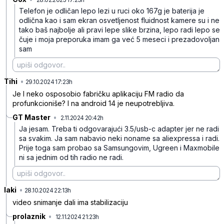
Telefon je odličan lepo lezi u ruci oko 167g je baterija je
odlična kao i sam ekran osvetljenost fluidnost kamere su i ne
tako baš najbolje ali pravi lepe slike brzina, lepo radi lepo se
čuje i moja preporuka imam ga već 5 meseci i prezadovoljan
sam
Tihi
•
1k0qwlz20d4vs9k
29.10.2024 17:23h
Je l neko osposobio fabričku aplikaciju FM radio da
profunkcioniše? I na android 14 je neupotrebljiva.
GT Master
•
2.11.2024 20:42h
mx16zrvkk0hh89w
Ja jesam. Treba ti odgovarajući 3.5/usb-c adapter jer ne radi
sa svakim. Ja sam nabavio neki noname sa aliexpressa i radi.
Prije toga sam probao sa Samsungovim, Ugreen i Maxmobile
ni sa jednim od tih radio ne radi.
laki
•
qg3b722qfvsryhn
28.10.2024 22:13h
video snimanje dali ima stabilizaciju
prolaznik
•
12.11.2024 21:23h
pn65cjx2cq5jh19