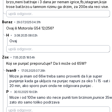
brzo,meni bat.traje i 3 dana jer nemam igrice,fb,istagram,koje
trose bat.brzo.u tamnom rizimu ga drzim, za 200e.sta reci vise.
Buraz
•
bf21181xxhk9wxn
29.07.2025 04:31h
Ovaj ili Motorola G54 12/256?
H
•
3.08.2025 08:02h
rynyxd24lnlwgt6
Ovaj
Zox
•
5g8rszwr6tzkq4n
7.05.2025 18:54h
Koji se punjač preporučuje? Da li može od 65W?
Ivan9
•
17.05.2025 07:26h
0ylvwk93trv55c6
Moze ja imam od 66w treba samo proveriti da li je super
punjenje kada ga ukljucis na punjac napuni za oko 1 i 15 -sat i
20 min, ako sporo puni onda ne odgovara punjac .
P
•
30.10.2025 19:03h
99wjyq70bq6sssh
Moze i od 100w samo sto nece puniti tom brzinom,punice 35w
zato sto samo toliko podrzava