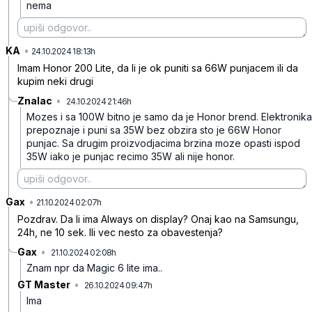
nema
KA
•
7512l6s8td24g1p
24.10.2024 18:13h
Imam Honor 200 Lite, da li je ok puniti sa 66W punjacem ili da
kupim neki drugi
Znalac
•
24.10.2024 21:46h
qfb1qg31v6px20j
Mozes i sa 100W bitno je samo da je Honor brend. Elektronika
prepoznaje i puni sa 35W bez obzira sto je 66W Honor
punjac. Sa drugim proizvodjacima brzina moze opasti ispod
35W iako je punjac recimo 35W ali nije honor.
Gax
•
276svlgc5blkr45
21.10.2024 02:07h
Pozdrav. Da li ima Always on display? Onaj kao na Samsungu,
24h, ne 10 sek. Ili vec nesto za obavestenja?
Gax
•
21.10.2024 02:08h
sfwcqvqd4z487pk
Znam npr da Magic 6 lite ima..
GT Master
•
26.10.2024 09:47h
750x13mplsq3brd
Ima