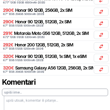
6.77
"
12
GB
512
GB
6500
mAh
(
2025
)
290
€
Honor
90 12GB, 256GB, 2x SIM
6.7
"
12
GB
256
GB
5000
mAh
(
2023
)
290
€
Honor
90 12GB, 512GB, 2x SIM
6.7
"
12
GB
512
GB
5000
mAh
(
2023
)
291
€
Motorola
Moto G56 12GB, 512GB, 2x SIM
6.72
"
12
GB
512
GB
5200
mAh
(
2025
)
292
€
Honor
200 12GB, 512GB, 2x SIM
6.7
"
12
GB
512
GB
5200
mAh
(
2024
)
320
€
Honor
90 12GB, 512GB, 1x SIM, 1x eSIM
6.7
"
12
GB
512
GB
5000
mAh
(
2023
)
320
€
Samsung
Galaxy A56 12GB, 256GB, 2x SIM, 2x eSI
6.7
"
12
GB
256
GB
5000
mAh
(
2025
)
Komentari