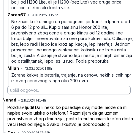
bolji od H200 Lite, ali je H200 (bez Lite) vec druga prica,
odlican telefon ali i kosta vise.
Zoran67
•
9.01.2025 08:25h
jy73cvqs9hz86s3
Ne znam koliko mogu da pomognem, jer koristim Iphon-e od
6 pa do 12 pro ali...
Kupio sam sinu Honor 200 lite,
prvenstveno zbog cene a drugo klincu od 12 godina i ne
treba bolje. I neverovatno za ove pare kakav mob. Odlican je,
brz, lepo radi i lepo ide kroz aplikacije, lep interfejs. Jednom
prosecnom i ne mnogo zahtevnom kotisniku ne treba nista
bolje, zaista. A dizajn je stvarno lep i nesto je manjih dimenzija
od ostalih,tanak, lepo lezi u ruci. Topla preporuka.
Milan
•
12.02.2025 01:16h
y5knd5fzbv28j80
Zorane kakva je baterija, trajanje, na osnovu nekih slicnih npr
iz ovog cenovnog ranga oko 200 evra.
Nenad
•
qs4gmhyzmbp1807
2.11.2024 14:54h
Pozdrav ljudi! Da li neko ko poseduje ovaj model moze da mi
napise svoje utiske o telefonu? Razmisljam da ga uzmem,
prvenstveno zbog dimenzija, posto trenutno imam telefon dosta
veci i tezi od njega. Svako iskustvo je dobrodoslo :)
Cox
•
28.02.2025 17:23h
00q943bnr2256xg