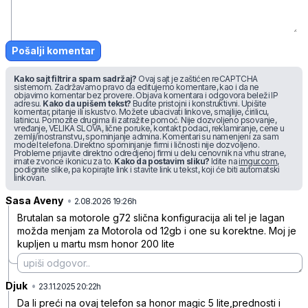
Pošalji komentar
Kako sajt filtrira spam sadržaj?
Ovaj sajt je zaštićen reCAPTCHA
sistemom. Zadržavamo pravo da editujemo komentare, kao i da ne
objavimo komentar bez provere. Objava komentara i odgovora beleži IP
adresu.
Kako da upišem tekst?
Budite pristojni i konstruktivni. Upišite
komentar, pitanje ili iskustvo. Možete ubacivati linkove, smajlije, ćirilicu,
latinicu. Pomozite drugima ili zatražite pomoć. Nije dozvoljeno psovanje,
vređanje, VELIKA SLOVA, lične poruke, kontakt podaci, reklamiranje, cene u
zemlji/inostranstvu, spominjanje admina. Komentari su namenjeni za sam
model telefona. Direktno spominjanje firmi i ličnosti nije dozvoljeno.
Probleme prijavite direktno odredjenoj firmi u delu cenovnik na vrhu strane,
imate zvonce ikonicu za to.
Kako da postavim sliku?
Idite na
imgur.com
,
podignite slike, pa kopirajte link i stavite link u tekst, koji će biti automatski
linkovan.
Sasa Aveny
•
gqkhsws9wh6wmn8
2.08.2026 19:26h
Brutalan sa motorole g72 slična konfiguracija ali tel je lagan
možda menjam za Motorola od 12gb i one su korektne. Moj je
kupljen u martu msm honor 200 lite
Djuk
•
1s49g1h3wr6vpb9
23.11.2025 20:22h
Da li preći na ovaj telefon sa honor magic 5 lite,prednosti i