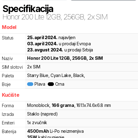
Specifikacija
Honor
200 Lite 12GB, 256GB, 2x SIM
Model
jks
25. april 2024.
najavljen
Status
03. april 2024.
u prodaji Evropa
23. avgust 2024.
u prodaji Srbija
Honor
200 Lite 12GB, 256GB, 2x SIM
Naziv
2x SIM
SIM slotovi
Starry Blue, Cyan Lake, Black,
Paleta
Plava
Crna
Boje
Kućište
Monoblock
,
166
grama
,
161.1
x
74.6
x
6.8
mm
Forma
Staklo (napred)
Izrada
1x zvučnik
Emiteri
4500
mAh
Li-Po
neizmenjiva
Baterija
35
W
kabl punjenje