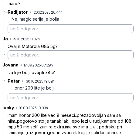
mane?
Radijator
•
26.12.2025 20:44h
fhpnwb3s9qhjq1j
Ne, magic serija je bolja
Ja
•
th32q2zqhn3qj03
19.10.2025 11:07h
Ovaj ili Motorola G85 5g?
Jovana
•
ksdg57kt6m7q6m8
17.09.2025 07:29h
Da li je bolji ovaj ili x8c?
Petar
•
30.10.2025 19:02h
4wbml4gyykgnfcm
Honor 200 lite je bolji.
lucky
•
klkfgsczl9ccmz1
10.08.2025 19:33h
imam honor 200 lite vec 8 meseci..prezadovoljan sam sa
njim..pogotovo sto je tanak,lak, lepo lezi u ruci,kamere od 108
mp,i 50 mp.selfi.zumira extra.ima sve ima ... ai, podrsku pri
snimanju ,razgovoru,jedan zvucnik koji je solidan.puni se