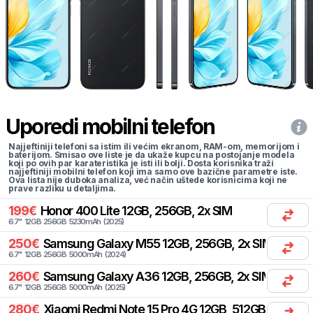
Uporedi mobilni telefon
Najjeftiniji telefoni sa istim ili većim ekranom, RAM-om, memorijom i
baterijom. Smisao ove liste je da ukaže kupcu na postojanje modela
koji po ovih par karateristika je isti ili bolji. Dosta korisnika traži
najjeftiniji mobilni telefon koji ima samo ove bazične parametre iste.
Ova lista nije duboka analiza, već način uštede korisnicima koji ne
prave razliku u detaljima.
199
€
Honor
400 Lite 12GB, 256GB, 2x SIM
6.7
"
12
GB
256
GB
5230
mAh
(
2025
)
250
€
Samsung
Galaxy M55 12GB, 256GB, 2x SIM
6.7
"
12
GB
256
GB
5000
mAh
(
2024
)
260
€
Samsung
Galaxy A36 12GB, 256GB, 2x SIM, 2x eS
6.7
"
12
GB
256
GB
5000
mAh
(
2025
)
280
€
Xiaomi
Redmi Note 15 Pro 4G 12GB, 512GB, 2x SIM