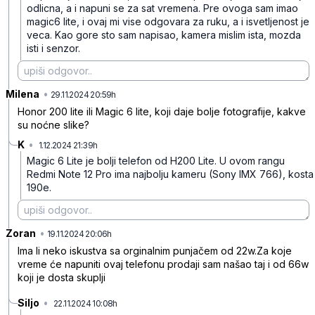
odlicna, a i napuni se za sat vremena. Pre ovoga sam imao
magic6 lite, i ovaj mi vise odgovara za ruku, a i isvetljenost je
veca. Kao gore sto sam napisao, kamera mislim ista, mozda
isti i senzor.
Milena
•
g1641m2m8mnsz6t
29.11.2024 20:59h
Honor 200 lite ili Magic 6 lite, koji daje bolje fotografije, kakve
su noćne slike?
K
•
1.12.2024 21:39h
xgs9rpl3mvy86l2
Magic 6 Lite je bolji telefon od H200 Lite. U ovom rangu
Redmi Note 12 Pro ima najbolju kameru (Sony IMX 766), kosta
190e.
Zoran
•
y4r96xl17vbpb3t
19.11.2024 20:06h
Ima li neko iskustva sa orginalnim punjačem od 22w.Za koje
vreme će napuniti ovaj telefonu prodaji sam našao taj i od 66w
koji je dosta skuplji
Siljo
•
22.11.2024 10:08h
plrgv9tw2nkg7s1