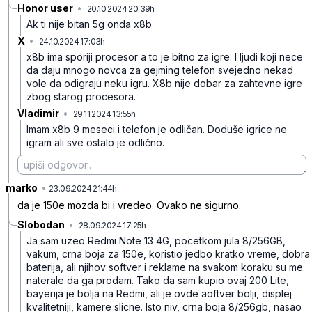
Honor user
•
20.10.2024 20:39h
zzlmps22rd75lwk
Ak ti nije bitan 5g onda x8b
X
•
24.10.2024 17:03h
cxbypy2nxbvb654
x8b ima sporiji procesor a to je bitno za igre. I ljudi koji nece
da daju mnogo novca za gejming telefon svejedno nekad
vole da odigraju neku igru. X8b nije dobar za zahtevne igre
zbog starog procesora.
Vladimir
•
29.11.2024 13:55h
xjclmp6hxmbgtgc
Imam x8b 9 meseci i telefon je odličan. Doduše igrice ne
igram ali sve ostalo je odlično.
marko
•
chxn51y1hphl1jd
23.09.2024 21:44h
da je 150e mozda bi i vredeo. Ovako ne sigurno.
Slobodan
•
28.09.2024 17:25h
hr9f709l2mbhnqw
Ja sam uzeo Redmi Note 13 4G, pocetkom jula 8/256GB,
vakum, crna boja za 150e, koristio jedbo kratko vreme, dobra
baterija, ali njihov softver i reklame na svakom koraku su me
naterale da ga prodam. Tako da sam kupio ovaj 200 Lite,
bayerija je bolja na Redmi, ali je ovde aoftver bolji, displej
kvalitetniji, kamere slicne. Isto niv, crna boja 8/256gb, nasao