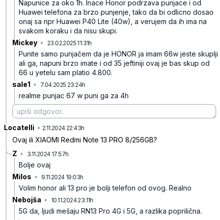
Napunice za oko 1h. Inace Honor podrzava punjace i od
Huawei telefona za brzo punjenje, tako da bi odlicno dosao
onaj sa npr Huawei P40 Lite (40w), a verujem da ih ima na
svakom koraku i da nisu skupi.
Mickey
•
23.02.2025 11:31h
q6xqzl5syts2kjj
Punite samo punjačem da je HONOR ja imam 66w jeste skuplji
ali ga, napuni brzo imate i od 35 jeftiniji ovaj je bas skup od
66 u yetelu sam platio 4.800.
sale1
•
7.04.2025 23:24h
m6m9wy8yctt6k6k
realme punjac 67 w puni ga za 4h
Locatelli
•
gjsxzwwfwff861s
2.11.2024 22:43h
Ovaj ili XIAOMI Redmi Note 13 PRO 8/256GB?
Z
•
3.11.2024 17:57h
x8xx3gzdqxn9r1k
Bolje ovaj
Milos
•
9.11.2024 19:03h
s6yyjzb162pgspf
Volim honor ali 13 pro je bolji telefon od ovog. Realno
Nebojša
•
10.11.2024 23:11h
596wc1bs4pbd30b
5G da, ljudi mešaju RN13 Pro 4G i 5G, a razlika poprilična.