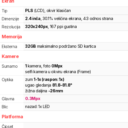
Ekran
PLS
(LCD)
, okvir klasičan
Tip
2.4
inča
, 30.1% veličina ekrana
, 4:3 odnos strana
Dimenzije
320
x
240
px
,
167
ppi gustina
Rezolucija
Memorija
32
GB
maksimalno podržano
SD
kartica
Eksterna
Kamere
1
kamera
,
foto
0
Mpx
Sumarno
selfi kamera u okviru ekrana (Frame)
zum
1
-
1
x (raspon:
1
x)
Optika
ugao gledanja
81.8
-
81.8
°
žižna daljina
-
26
mm
0.3
Mpx
Glavna
nazad:
1x LED
Blic
Platforma
Čipset