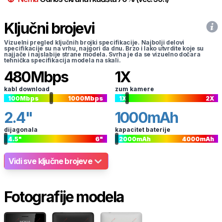
Ključni brojevi
Vizuelni pregled ključnih brojki specifikacije. Najbolji delovi
specifikacije su na vrhu, najgori da dnu. Brzo i lako utvrdite koje su
najjače i najslabije strane modela. Svrha je da se vizuelno dočara
tehnička specifikacija modela na skali.
480
Mbps
1
X
kabl download
zum kamere
100
Mbps
1000
Mbps
1
X
2
X
2.4
"
1000
mAh
dijagonala
kapacitet baterije
4.5
"
6
"
2000
mAh
4000
mAh
Vidi sve ključne brojeve
Fotografije modela