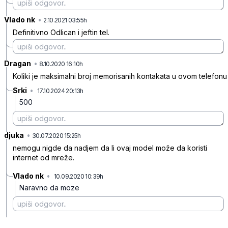
Vlado nk
•
7dtdz4lgsm33x6w700z8
2.10.2021 03:55h
Definitivno Odlican i jeftin tel.
Dragan
•
czzg61p6qwglfyzd4x73
8.10.2020 16:10h
Koliki je maksimalni broj memorisanih kontakata u ovom telefonu
Srki
•
17.10.2024 20:13h
tp8y7vbftrjbk8g
500
djuka
•
1h1vj6bqj6q33v0cfzx2
30.07.2020 15:25h
nemogu nigde da nadjem da li ovaj model može da koristi
internet od mreže.
Vlado nk
•
10.09.2020 10:39h
9v302lpqxwqv6sy7qyk4
Naravno da moze