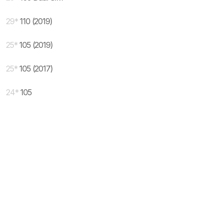
29
*
110 (2019)
25
*
105 (2019)
25
*
105 (2017)
24
*
105
* maloprodajna cena sa uključenim PDV-om.
Uslovi korišćenja
Mail: