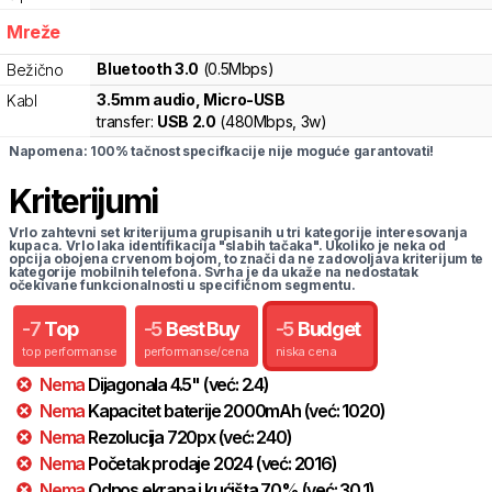
Mreže
Bluetooth 3.0
(0.5Mbps)
Bežično
3.5mm audio, Micro-USB
Kabl
transfer:
USB 2.0
(
480Mbps,
3w
)
Napomena: 100% tačnost specifkacije nije moguće garantovati!
Kriterijumi
Vrlo zahtevni set kriterijuma grupisanih u tri kategorije interesovanja
kupaca. Vrlo laka identifikacija "slabih tačaka". Ukoliko je neka od
opcija obojena crvenom bojom, to znači da ne zadovoljava kriterijum te
kategorije mobilnih telefona. Svrha je da ukaže na nedostatak
očekivane funkcionalnosti u specifičnom segmentu.
-
7
Top
-
5
Best Buy
-
5
Budget
top performanse
performanse/cena
niska cena
Nema
Dijagonala
4.5
"
(već:
2.4
)
Nema
Kapacitet baterije
2000
mAh
(već:
1020
)
Nema
Rezolucija
720
px
(već:
240
)
Nema
Početak prodaje
2024
(već:
2016
)
Nema
Odnos ekrana i kućišta
70
%
(već:
30.1
)