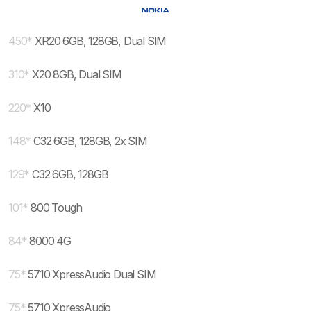
450
*
XR20 6GB, 128GB, Dual SIM
310
*
X20 8GB, Dual SIM
220
*
X10
148
*
C32 6GB, 128GB, 2x SIM
129
*
C32 6GB, 128GB
101
*
800 Tough
84
*
8000 4G
75
*
5710 XpressAudio Dual SIM
75
*
5710 XpressAudio