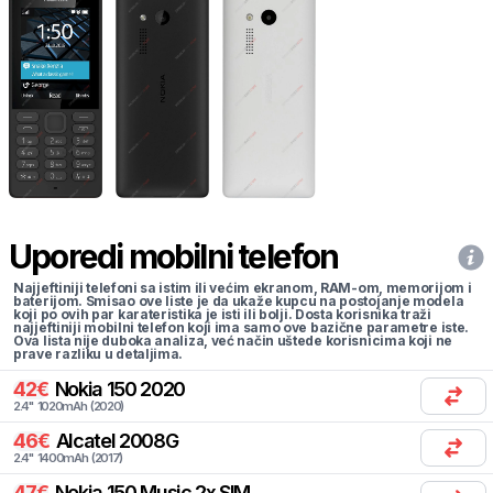
Uporedi mobilni telefon
Najjeftiniji telefoni sa istim ili većim ekranom, RAM-om, memorijom i
baterijom. Smisao ove liste je da ukaže kupcu na postojanje modela
koji po ovih par karateristika je isti ili bolji. Dosta korisnika traži
najjeftiniji mobilni telefon koji ima samo ove bazične parametre iste.
Ova lista nije duboka analiza, već način uštede korisnicima koji ne
prave razliku u detaljima.
42
€
Nokia
150 2020
2.4
"
1020
mAh
(
2020
)
46
€
Alcatel
2008G
2.4
"
1400
mAh
(
2017
)
47
€
Nokia
150 Music 2x SIM