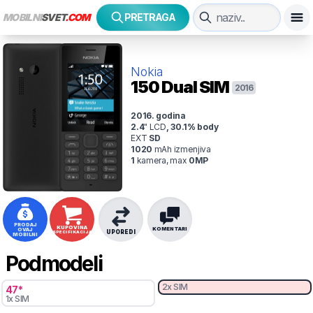
MOBILNI
SVET
.COM
PRETRAGA
Nokia
150
Dual SIM
2016
2016
. godina
2.4
"
LCD
,
30.1
% body
EXT
SD
1020
mAh
izmenjiva
1
kamer
a
, max
0
MP
PRODAJ
KUPOVINA
KOMENTARI
OVAJ
UPOREDI
SPECIFIKACIJA
MOBILNI
Podmodeli
2x SIM
47
*
1x SIM