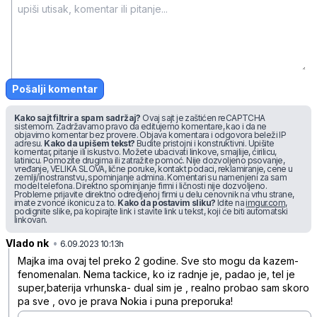
Pošalji komentar
Kako sajt filtrira spam sadržaj?
Ovaj sajt je zaštićen reCAPTCHA
sistemom. Zadržavamo pravo da editujemo komentare, kao i da ne
objavimo komentar bez provere. Objava komentara i odgovora beleži IP
adresu.
Kako da upišem tekst?
Budite pristojni i konstruktivni. Upišite
komentar, pitanje ili iskustvo. Možete ubacivati linkove, smajlije, ćirilicu,
latinicu. Pomozite drugima ili zatražite pomoć. Nije dozvoljeno psovanje,
vređanje, VELIKA SLOVA, lične poruke, kontakt podaci, reklamiranje, cene u
zemlji/inostranstvu, spominjanje admina. Komentari su namenjeni za sam
model telefona. Direktno spominjanje firmi i ličnosti nije dozvoljeno.
Probleme prijavite direktno odredjenoj firmi u delu cenovnik na vrhu strane,
imate zvonce ikonicu za to.
Kako da postavim sliku?
Idite na
imgur.com
,
podignite slike, pa kopirajte link i stavite link u tekst, koji će biti automatski
linkovan.
Vlado nk
•
gyz5psqh8rphxyr
6.09.2023 10:13h
Majka ima ovaj tel preko 2 godine. Sve sto mogu da kazem-
fenomenalan. Nema tackice, ko iz radnje je, padao je, tel je
super,baterija vrhunska- dual sim je , realno probao sam skoro
pa sve , ovo je prava Nokia i puna preporuka!