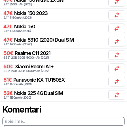
2.4
"
2500
mAh
(
2025
)
47
€
Nokia
150 2023
2.4
"
1450
mAh
(
2023
)
47
€
Nokia
150
2.4
"
1020
mAh
(
2016
)
47
€
Nokia
5310 (2020) Dual SIM
2.4
"
1200
mAh
(
2020
)
50
€
Realme
C11 2021
6.52
"
2
GB
32
GB
5000
mAh
(
2021
)
50
€
Xiaomi
Redmi A1+
6.52
"
2
GB
32
GB
5000
mAh
(
2022
)
51
€
Panasonic
KX-TU150EX
2.4
"
1400
mAh
(
2019
)
52
€
Nokia
225 4G Dual SIM
2.4
"
1150
mAh
(
2020
)
Komentari