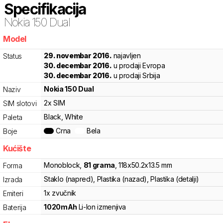
Specifikacija
Nokia
150 Dual
Model
2da3d
29. novembar 2016.
najavljen
Status
30. decembar 2016.
u prodaji Evropa
30. decembar 2016.
u prodaji Srbija
Nokia
150 Dual
Naziv
2x SIM
SIM slotovi
Black, White
Paleta
Crna
Bela
Boje
Kućište
Monoblock
,
81
grama
,
118
x
50.2
x
13.5
mm
Forma
Staklo (napred), Plastika (nazad), Plastika (detalji)
Izrada
1x zvučnik
Emiteri
1020
mAh
Li-Ion
izmenjiva
Baterija