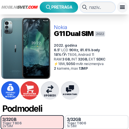
MOBILNI
SVET
.COM
PRETRAGA
Nokia
G11
Dual SIM
2022
2022
. godina
6.5
"
LCD
90
Hz
,
81.6
% body
18
%
T606, Android 11
RAM
3
GB
,
INT
32
GB
,
EXT
SDXC
⚡
18
W,
5050
mAh
neizmenjiva
2
kamer
e
, max
13
MP
PRODAJ
KUPOVINA
KOMENTARI
OVAJ
UPOREDI
SPECIFIKACIJA
MOBILNI
Podmodeli
3
/
32
GB
3
/
32
GB
Tiger
T606
Tiger
T606
2x SIM
1x SIM