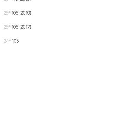
25
*
105 (2019)
25
*
105 (2017)
24
*
105
* maloprodajna cena sa uključenim PDV-om.
Uslovi korišćenja
Mail:
Dinarske cene modela se dele sa prodajnim
mobilnisvet.com@gmail.com - Sva prava
efektivnim kursom NBS koji se ažurira na svakih
rezervisana. © 2003-
2026
nekoliko dana. Plaćanje ISKLJUČIVO u dinarskoj
protivvrednosti.