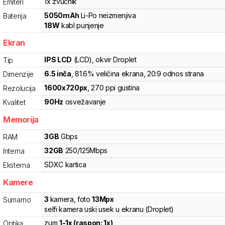
1x zvučnik
Emiteri
5050
mAh
Li-Po
neizmenjiva
Baterija
18
W
kabl punjenje
Ekran
IPS LCD
(LCD)
, okvir Droplet
Tip
6.5
inča
, 81.6% veličina ekrana
, 20:9 odnos strana
Dimenzije
1600
x
720
px
,
270
ppi gustina
Rezolucija
90
Hz
osvežavanje
Kvalitet
Memorija
3
GB
Gbps
RAM
32
GB
250
/
125
Mbps
Interna
SDXC
kartica
Eksterna
Kamere
3
kamera
,
foto
13
Mpx
Sumarno
selfi kamera uski usek u ekranu (Droplet)
zum
1
-
1
x (raspon:
1
x)
Optika