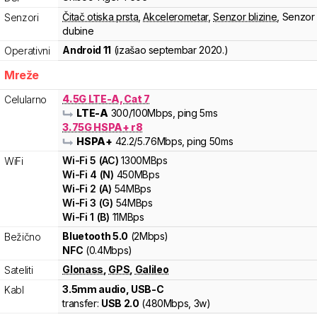
Čitač otiska prsta
,
Akcelerometar
,
Senzor blizine
,
Senzor
Senzori
dubine
Android 11
(izašao
septembar 2020.
)
Operativni
Mreže
4.5G LTE-A, Cat 7
Celularno
LTE-A
300
/100
Mbps
, ping 5ms
3.75G HSPA+ r8
HSPA+
42.2
/5.76
Mbps
, ping 50ms
Wi-Fi
5
(
AC
)
1300
MBps
WiFi
Wi-Fi
4
(
N
)
450
MBps
Wi-Fi
2
(
A
)
54
MBps
Wi-Fi
3
(
G
)
54
MBps
Wi-Fi
1
(
B
)
11
MBps
Bluetooth 5.0
(2Mbps)
Bežično
NFC
(0.4Mbps)
Glonass
,
GPS
,
Galileo
Sateliti
3.5mm audio, USB-C
Kabl
transfer:
USB 2.0
(
480Mbps,
3w
)