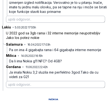
izmenjen izgled notifikacija. Verovatno je to u pitanju. Inače,
imate tu jednu malu olovku, pa se tapne na nju i može se birati
koje funkcije staviti kao primarne
Lakiu
•
b4fc2b3d5n42qpzn0hx3
5.03.2022 17:55h
U 2022 god sa 3gb rama i 32 interne memorije neupotrebljiv
Jako los potez nokie
Salamura
•
16.04.2022 17:03h
4gj5l5xrgx9dn8j7sf15
Pa on ima 4 gigabajta rama i 64 gigabajta interne memorije
Milica
•
14.05.2022 16:15h
75tvww2s09w2vf3f4pj7
Da li ima Nokia g11 NFC?
Od 4GB?
Gordana
•
11.06.2022 22:42h
qs03fglx9pkfk570jc3p
Ja imala Nokiu 3,2 sluzila me perfektno 3god.Tako da cu
videti za G21