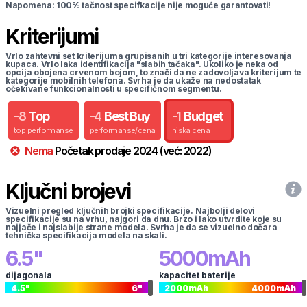
Napomena: 100% tačnost specifkacije nije moguće garantovati!
Kriterijumi
Vrlo zahtevni set kriterijuma grupisanih u tri kategorije interesovanja
kupaca. Vrlo laka identifikacija "slabih tačaka". Ukoliko je neka od
opcija obojena crvenom bojom, to znači da ne zadovoljava kriterijum te
kategorije mobilnih telefona. Svrha je da ukaže na nedostatak
očekivane funkcionalnosti u specifičnom segmentu.
-
8
Top
-
4
Best Buy
-
1
Budget
top performanse
performanse/cena
niska cena
Nema
Početak prodaje
2024
(već:
2022
)
Ključni brojevi
Vizuelni pregled ključnih brojki specifikacije. Najbolji delovi
specifikacije su na vrhu, najgori da dnu. Brzo i lako utvrdite koje su
najjače i najslabije strane modela. Svrha je da se vizuelno dočara
tehnička specifikacija modela na skali.
6.5
"
5000
mAh
dijagonala
kapacitet baterije
4.5
"
6
"
2000
mAh
4000
mAh