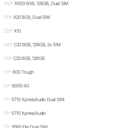
450
*
XR20 6GB, 128GB, Dual SIM
310
*
X20 8GB, Dual SIM
220
*
X10
148
*
C32 6GB, 128GB, 2x SIM
129
*
C32 6GB, 128GB
101
*
800 Tough
84
*
8000 4G
75
*
5710 XpressAudio Dual SIM
75
*
5710 XpressAudio
73
*
2660 Flip Dual SIM