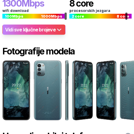
1300
Mbps
8
core
wifi download
procesorskih jezgara
100
Mbps
1000
Mbps
2
core
8
core
Vidi sve ključne brojeve
Fotografije modela