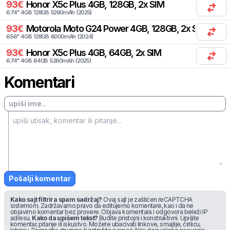
93
€
Honor
X5c Plus 4GB, 128GB, 2x SIM
6.74
"
4
GB
128
GB
5260
mAh
(
2025
)
93
€
Motorola
Moto G24 Power 4GB, 128GB, 2x SIM
6.56
"
4
GB
128
GB
6000
mAh
(
2024
)
93
€
Honor
X5c Plus 4GB, 64GB, 2x SIM
6.74
"
4
GB
64
GB
5260
mAh
(
2025
)
Komentari
Pošalji komentar
Kako sajt filtrira spam sadržaj?
Ovaj sajt je zaštićen reCAPTCHA
sistemom. Zadržavamo pravo da editujemo komentare, kao i da ne
objavimo komentar bez provere. Objava komentara i odgovora beleži IP
adresu.
Kako da upišem tekst?
Budite pristojni i konstruktivni. Upišite
komentar, pitanje ili iskustvo. Možete ubacivati linkove, smajlije, ćirilicu,