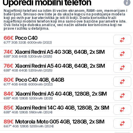
Uporedi mobilni telefon
Najjeftiniji telefoni sa istim ili većim ekranom, RAM-om, memorijom i
baterijom. Smisao ove liste je da ukaže kupcu na postojanje modela
koji po ovih par karateristika je isti ili bolji. Dosta korisnika traži
najjeftiniji mobilni telefon koji ima samo ove bazične parametre iste.
Ova lista nije duboka analiza, već način uštede korisnicima koji ne
prave razliku u detaljima.
66
€
Poco
C40
6.71
"
3
GB
32
GB
6000
mAh
(
2022
)
74
€
Xiaomi
Redmi A5 4G 3GB, 64GB, 2x SIM
6.88
"
3
GB
64
GB
5200
mAh
(
2025
)
76
€
Xiaomi
Redmi A5 4G 4GB, 64GB, 2x SIM
6.88
"
4
GB
64
GB
5200
mAh
(
2025
)
80
€
Poco
C40 4GB, 64GB
6.71
"
4
GB
64
GB
6000
mAh
(
2022
)
84
€
Xiaomi
Redmi A5 4G 4GB, 128GB, 2x SIM
6.88
"
4
GB
128
GB
5200
mAh
(
2025
)
85
€
Xiaomi
Redmi 14C 4G 4GB, 128GB, 2x SIM
6.88
"
4
GB
128
GB
5160
mAh
(
2024
)
89
€
Motorola
Moto G05 4GB, 128GB, 2x SIM
6.67
"
4
GB
128
GB
5200
mAh
(
2024
)