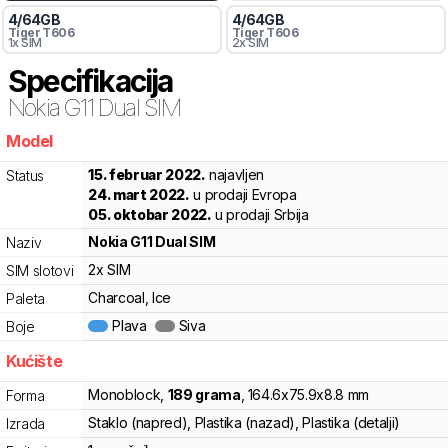
4
/
64
GB
4
/
64
GB
Tiger
T606
Tiger
T606
1x SIM
2x SIM
Specifikacija
Nokia
G11 Dual SIM
Model
g2zv9
15. februar 2022.
najavljen
Status
24. mart 2022.
u prodaji Evropa
05. oktobar 2022.
u prodaji Srbija
Nokia
G11 Dual SIM
Naziv
2x SIM
SIM slotovi
Charcoal, Ice
Paleta
Plava
Siva
Boje
Kućište
Monoblock
,
189
grama
,
164.6
x
75.9
x
8.8
mm
Forma
Staklo (napred), Plastika (nazad), Plastika (detalji)
Izrada