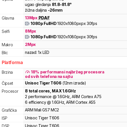
ugao gledanja
81.8
-
81.8
°
žižna daljina
-
26
mm
13
Mpx
PDAF
Glavna
1080p FullHD
1920x1080pxpx
30fps
8
Mpx
Selfi
1080p FullHD
1920x1080pxpx
30fps
2
Mpx
Makro
nazad:
1x LED
Blic
Platforma
18
%
performansi najbržeg procesora
Brzina
od svih telefona na sajtu
Unisoc
Tiger
T606
(12nm izrada)
Čipset
8
total cores
, MAX
1.6
GHz
Procesor
2
performance
@
1.6
GHz,
ARM
Cortex
A75
6
efficiency
@
1.6
GHz,
ARM
Cortex
A55
ARM
Mali
G57 MC2
Grafička
Unisoc
Tiger
T606
ISP
Unisoc
Tiger
T606
DSP