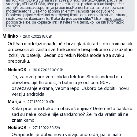
latinicu. Pomozite drugima ili zatražite pomoć. Nije dozvoljeno psovanje,
vređanje, VELIKA SLOVA, lične poruke, kontakt podaci, reklamiranje, cene u
zemlji/inostranstvu, spominjanje admina. Komentari su namenjeni za sam
model telefona. Direktno spominjanje firmi i ličnosti nije dozvoljeno.
Probleme prijavite direktno odredjenoj firmi u delu cenovnik na vrhu strane,
imate zvonce ikonicu za to.
Kako da postavim sliku?
Idite na
imgur.com
,
podignite slike, pa kopirajte link i stavite link u tekst, koji će biti automatski
linkovan.
Milinko
•
661k9cttsl058r1vf9m1
29.07.2022 18:02h
Odličan model,iznenađujuće brz i gladak rad s obzirom na takt
procesora ali zaista sve funkcioniše besprekorno uz izuzetno
izdržljivu bateriju. Jedan od retkih Nokia modela za svaku
preporuku.
NokiaOK
•
30.07.2022 08:02h
x5wd4206gpsdld01x5c9
Da, za ove pare vrlo solidan telefon. Stock android mu
obezbedjuje fluidnost, a baterija je odlicna. 90Hz
osvezavanje ekrana, veoma lepo. Uskoro ce dobiti i novu
verziju androida
Marija
•
27.11.2022 10:41h
n9bs9cwkwbfzrmt7d8wr
Kako promeniti traku sa obaveštenjima? Dete nešto čačkalo i
sad su neke kocke nije standardno? Želim da vratim ali ne
znam kamo
NokiaOK
•
27.11.2022 22:22h
rzhfph7pjxjbnxl76kfc
Ovaj model je dobio novu verziju androida, pa je malo