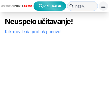
MOBILNI
SVET
.COM
PRETRAGA
Neuspelo učitavanje!
Klikni ovde da probaš ponovo!