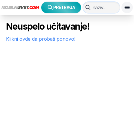
MOBILNI
SVET
.COM
PRETRAGA
Neuspelo učitavanje!
Klikni ovde da probaš ponovo!