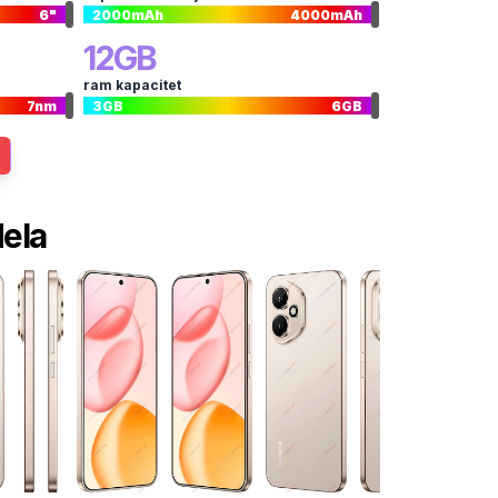
6
"
2000
mAh
4000
mAh
12
GB
ram kapacitet
7
nm
3
GB
6
GB
dela