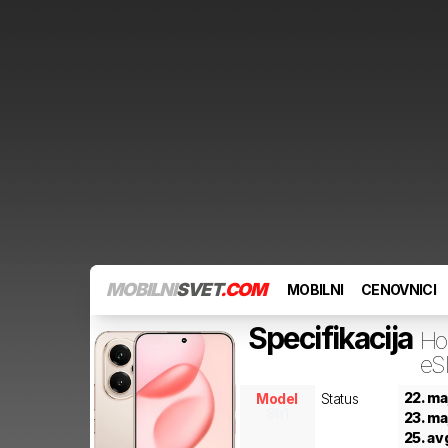
MOBILNI
SVET
.COM
MOBILNI
CENOVNICI
Specifikacija
Ho
eS
22. ma
Model
Status
8h1
23. ma
25. av