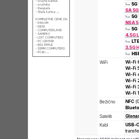
5G
SA 5
5G
NSA 5
5G
4.5G L
LT
3.5G 
HS
Wi-Fi
WiFi
Wi-Fi
Wi-Fi
Wi-Fi
Wi-Fi
Wi-Fi
NFC
(
Bežično
Blueto
Glona
Sateliti
USB-
Kabl
transfe