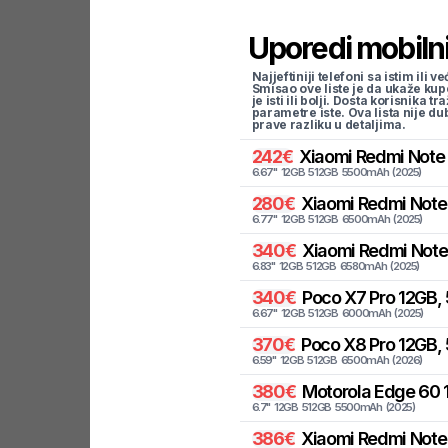
Uporedi mobilni
Najjeftiniji telefoni sa istim i
Smisao ove liste je da ukaže kup
je isti ili bolji. Dosta korisnika 
parametre iste. Ova lista nije d
prave razliku u detaljima.
242
€
Xiaomi
Redmi Note 
6.67
"
12
GB
512
GB
5500
mAh
(
2025
)
280
€
Xiaomi
Redmi Note 
6.77
"
12
GB
512
GB
6500
mAh
(
2025
)
340
€
Xiaomi
Redmi Note 
6.83
"
12
GB
512
GB
6580
mAh
(
2025
)
340
€
Poco
X7 Pro 12GB, 
6.67
"
12
GB
512
GB
6000
mAh
(
2025
)
370
€
Poco
X8 Pro 12GB, 
6.59
"
12
GB
512
GB
6500
mAh
(
2026
)
380
€
Motorola
Edge 60 1
6.7
"
12
GB
512
GB
5500
mAh
(
2025
)
386
€
Xiaomi
Redmi Note 