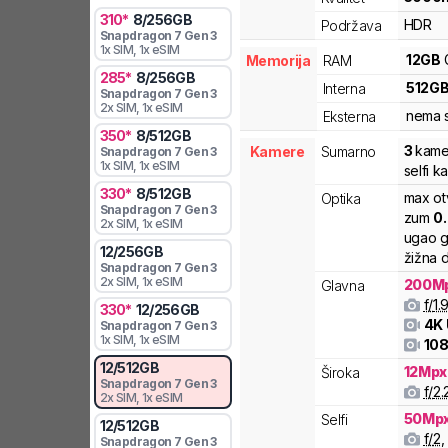
310
*
8
/
256
GB
HDR
Podržava
Snapdragon 7 Gen 3
1x SIM
, 1x eSIM
12
GB
Memorija
RAM
285
*
8
/
256
GB
512
G
Interna
Snapdragon 7 Gen 3
2x SIM
, 1x eSIM
nema s
Eksterna
350
*
8
/
512
GB
3
kame
Kamere
Sumarno
Snapdragon 7 Gen 3
1x SIM
, 1x eSIM
selfi 
330
*
8
/
512
GB
max ot
Optika
Snapdragon 7 Gen 3
zum
0
2x SIM
, 1x eSIM
ugao g
12
/
256
GB
žižna d
Snapdragon 7 Gen 3
2x SIM
, 1x eSIM
200
M
Glavna
f/
1.
330
*
12
/
256
GB
4K
Snapdragon 7 Gen 3
1x SIM
, 1x eSIM
108
12
/
512
GB
12
Mpx
Široka
Snapdragon 7 Gen 3
f/
2.
2x SIM
, 1x eSIM
50
Mp
Selfi
12
/
512
GB
f/
2
,
Snapdragon 7 Gen 3