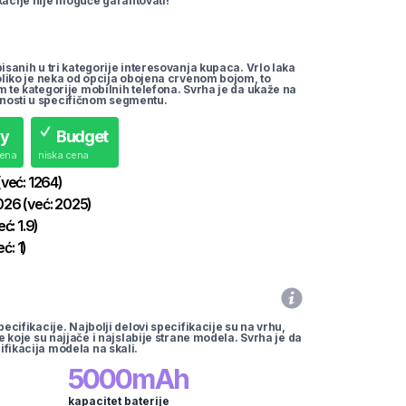
cije nije moguće garantovati!
pisanih u tri kategorije interesovanja kupaca. Vrlo laka
koliko je neka od opcija obojena crvenom bojom, to
m te kategorije mobilnih telefona. Svrha je da ukaže na
nosti u specifičnom segmentu.
uy
Budget
cena
niska cena
(već:
1264
)
026
(već:
2025
)
eć:
1.9
)
eć:
1
)
pecifikacije. Najbolji delovi specifikacije su na vrhu,
te koje su najjače i najslabije strane modela. Svrha je da
ifikacija modela na skali.
5000
mAh
kapacitet baterije