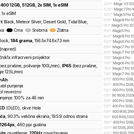
1200
*
Magic V3 12G
400 12GB, 512GB, 2x SIM, 1x eSIM
1030
*
Magic7 Pro 1
, 1x eSIM
1002
*
Magic5 Pro 1
999
*
Magic8 Pro 12
t Black, Meteor Silver, Desert Gold, Tidal Blue,
951
*
Magic5 Pro 12
ava
Crna
Srebrna
Zlatna
950
*
Magic5 Pro
840
*
Magic8 Pro 12
lock
,
184
grama
,
156.5
x
74.6
x
7.3
mm
830
*
Magic6 Pro 12
805
*
Magic7 Pro 12
 (napred)
805
*
Magic7 Pro 12
čnik
1x infracrveni projektor
799
*
Magic4 Pro
790
*
Magic6 Pro 12
bez prašine, polivanje 100L/min)
,
IP65
(bez prašine,
750
*
Magic7 Pro 12G
je 12.5L/min)
735
*
Magic7 Pro 12
675
*
600 Pro 12GB, 
mAh
667
*
600 Pro 12GB, 
abl punjenje
620
*
600 Pro 12GB,
bl reverzno
616
*
90 16GB, 512GB
unjenje:
100%
za
46
min
556
*
400 Pro 12GB, 
520
*
400 Pro 12GB, 
ED
(OLED)
, okvir Hole
508
*
600 8GB, 256G
nča
, 90.3% veličina ekrana
, 19.5:9 odnos strana
491
*
600 8GB, 512GB
480
*
400 Pro 12GB,
1264
px
,
460
ppi gustina
440
*
90 12GB, 256G
nits
osvetljenje
,
120
Hz
osvežavanje
430
*
600 8GB, 256G