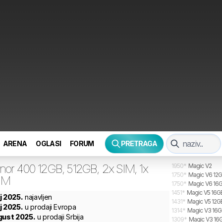
ARENA
OGLASI
FORUM
PRETRAGA
nor
400 12GB, 512GB, 2x SIM, 1x
1950
*
Magic V2
1750
*
Magic V6 12G
IM
1750
*
Magic V6 16G
1451
*
Magic V5 16GB
j 2025.
najavljen
1431
*
Magic V5 12G
j 2025.
u prodaji Evropa
1314
*
Magic V3 16GB
gust 2025.
u prodaji Srbija
1309
*
Magic V3 16G