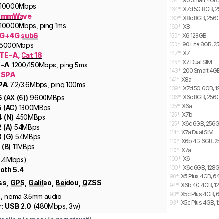
164
*
90 Smart 4GB,
10000
Mbps
164
*
X7d 5G 8GB, 2
G mmWave
160
*
X8c 8GB, 256G
10000
Mbps
, ping 1ms
160
*
X8
G+4G sub6
150
*
X6 128GB
150
*
90 Lite 8GB, 2
5000
Mbps
147
*
X7
TE-A, Cat 18
145
*
X7 Dual SIM
E-A
1200
/150
Mbps
, ping 5ms
143
*
200 Smart 4GB
HSPA
141
*
X8a
PA
7.2
/3.6
Mbps
, ping 100ms
139
*
X7d 5G 6GB, 1
6
(
AX (6)
)
9600
MBps
136
*
X6c 8GB, 256G
125
*
X6a
5
(
AC
)
1300
MBps
125
*
X7b
4
(
N
)
450
MBps
125
*
X6c 6GB, 256G
2
(
A
)
54
MBps
114
*
X7a Dual SIM
3
(
G
)
54
MBps
110
*
X6b 4G 6GB, 2
1
(
B
)
11
MBps
110
*
X7a
100
*
X6
0.4Mbps)
100
*
X6c 6GB, 128G
oth 5.4
98
*
X5 Plus 4GB, 6
ss
,
GPS
,
Galileo
,
Beidou
,
QZSS
94
*
X6b 4G 4GB, 12
93
*
X5c Plus 4GB, 
C
, nema 3.5mm audio
93
*
X5c Plus 4GB, 
r:
USB 2.0
(
480Mbps,
3w
)