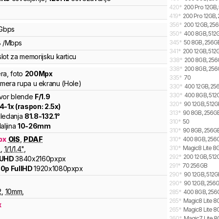
420
*
200 Pro 12GB,
419
*
200 Pro 12GB,
356
*
200 12GB, 256
Gbps
350
*
400 8GB, 512G
B
/
Mbps
345
*
50 8GB, 256G
341
*
200 12GB, 512G
lot za memorijsku karticu
338
*
200 8GB, 256G
338
*
200 8GB, 256
ra
,
foto
200
Mpx
335
*
70
kamera rupa u ekranu (Hole)
330
*
400 12GB, 256
330
*
400 8GB, 512G
vor blende
F/
1.9
320
*
90 12GB, 512GB
.4
-
1
x (raspon:
2.5
x)
313
*
90 8GB, 256GB
ledanja
81.8
-
132.1
°
310
*
50
aljina
10
-
26
mm
310
*
90 8GB, 256GB,
px
OIS
,
PDAF
310
*
400 8GB, 256GB
310
*
Magic8 Lite 8G
9
,
1/
1/1.4
"
,
292
*
200 12GB, 512
 UHD
3840x2160pxpx
291
*
70 256GB
0p FullHD
1920x1080pxpx
290
*
90 12GB, 512G
290
*
90 12GB, 256G
2
,
10
mm
,
285
*
400 8GB, 256G
265
*
Magic8 Lite 8G
x
265
*
Magic8 Lite 8
260
*
Magic7 Lite 8G