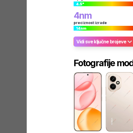
4.5
"
4
nm
preciznost izrade
14
nm
Vidi sve ključne brojeve
Fotografije mo