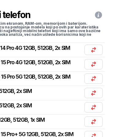
 telefon
li većim ekranom, RAM-om, memorijom i baterijom.
cu na postojanje modela koji po ovih par karateristika
traži najjeftiniji mobilni telefon koji ima samo ove bazične
uboka analiza, već način uštede korisnicima koji ne
14 Pro 4G 12GB, 512GB, 2x SIM
15 Pro 4G 12GB, 512GB, 2x SIM
15 Pro 5G 12GB, 512GB, 2x SIM
512GB, 2x SIM
512GB, 2x SIM
2GB, 512GB, 1x SIM
15 Pro+ 5G 12GB, 512GB, 2x SIM