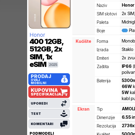
Honor
Naziv
2x SIM
SIM slotovi
Midnigh
Paleta
Pl
Boje
Honor
400
12GB,
Monob
Kućište
Forma
512GB, 2x
Staklo
Izrada
SIM, 1x
2x zvu
Emiteri
eSIM
2025
IP66
(
Zaštita
polivan
PRODAJ
5300
OVAJ
Baterija
MOBILNI
66
W
k
KUPOVINA
5
W
ka
SPECIFIKACIJA
kabl p
UPOREDI
AMOL
Ekran
Tip
TEST
6.55
i
Dimenzije
KOMENTARI
2736
x
Rezolucija
PODMODELI
5000
Kvalitet