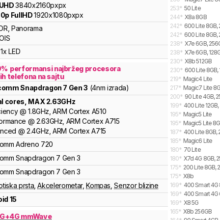
 UHD
3840x2160pxpx
253
*
50 Lite
0p FullHD
1920x1080pxpx
244
*
X8a 8GB
242
*
600 Lite 8GB,
DR, Panorama
242
*
600 Lite 8GB, 
OIS
238
*
X7e 6GB, 256G
1x LED
238
*
X7e 6GB, 128G
230
*
X8b 512GB
9
%
performansi najbržeg procesora
230
*
600 Lite 8GB, 
ih telefona na sajtu
219
*
Magic4 Lite
lcomm
Snapdragon 7 Gen 3
(4nm izrada)
217
*
Magic7 Lite 8G
200
*
90 Lite 4GB, 
al cores
, MAX
2.63
GHz
199
*
400 Lite 12GB,
ciency
@
1.8
GHz,
ARM
Cortex
A510
195
*
Magic5 Lite
formance
@
2.63
GHz,
ARM
Cortex
A715
195
*
Magic5 Lite 8
anced
@
2.4
GHz,
ARM
Cortex
A715
187
*
400 Lite 8GB, 
185
*
Magic6 Lite
comm
Adreno
720
180
*
70 Lite
comm
Snapdragon 7
Gen 3
180
*
X7d 4G 8GB, 2
175
*
200 Lite 8GB, 
comm
Snapdragon 7
Gen 3
175
*
X8b
otiska prsta
,
Akcelerometar
,
Kompas
,
Senzor blizine
169
*
400 Smart 4G 
169
*
400 Smart 4G 
id 15
169
*
X8 5G
165
*
X8b 256GB
5G+4G mmWave