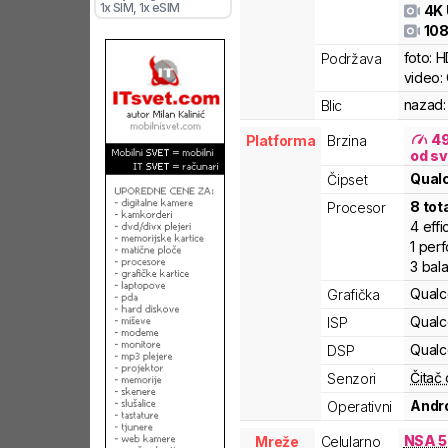
1x SIM
, 1x eSIM
4K
108
foto:
H
Podržava
video:
nazad:
Blic
4
Platforma
Brzina
od sv
Qua
Čipset
8
tot
Procesor
4
effi
1
per
3
bal
Qual
Grafička
Qual
ISP
Qual
DSP
Čitač 
Senzori
Andro
Operativni
NSA 
Mreže
Celularno