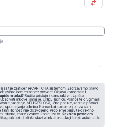
j sajt je zaštićen reCAPTCHA sistemom. Zadržavamo pravo
 objavimo komentar bez provere. Objava komentara i
upišem tekst?
Budite pristojni i konstruktivni. Upišite
bacivati linkove, smajlije, ćirilicu, latinicu. Pomozite drugima ili
vanje, vređanje, VELIKA SLOVA, lične poruke, kontakt podaci,
stvu, spominjanje admina. Komentari su namenjeni za sam
irmi i ličnosti nije dozvoljeno. Probleme prijavite direktno
rhu strane, imate zvonce ikonicu za to.
Kako da postavim
like, pa kopirajte link i stavite link u tekst, koji će biti automatski
l29nvcwgg