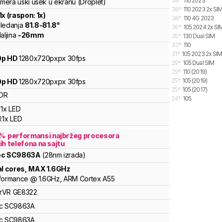
38
*
110 2023
amera uski usek u ekranu (Droplet)
38
*
110 2023 2x SI
1
x (raspon:
1
x)
38
*
110 4G 2023
ledanja
81.8
-
81.8
°
36
*
105 2024 2x SI
aljina
-
26
mm
35
*
130 Dual SIM
33
*
110
31
*
105 2023 2x SI
0p HD
1280x720pxpx
30fps
29
*
105 Dual SIM
29
*
110 (2019)
25
*
105 (2019)
0p HD
1280x720pxpx
30fps
25
*
105 (2017)
DR
24
*
105
1x LED
:
1x LED
%
performansi najbržeg procesora
ih telefona na sajtu
oc
SC9863A
(28nm izrada)
al cores
, MAX
1.6
GHz
formance
@
1.6
GHz,
ARM
Cortex
A55
rVR
GE8322
c
SC9863A
c
SC9863A