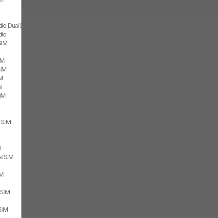
io Dual SIM
dio
SIM
IM
SIM
IM
l
SIM
 SIM
M
al SIM
IM
 SIM
SIM