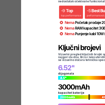
nedostatak očekivane funkcional
-
9
Top
-
5
Best B
top performanse
performanse/
Nema
Početak prodaje
2
Nema
RAM kapacitet
3
G
Nema
Punjenje kabl
10
W
Ključni brojevi
Vizuelni pregled ključnih brojki s
najgori da dnu. Brzo i lako utvrdi
se vizuelno dočara tehnička spec
6.52
"
dijagonala
4.5
"
3000
mAh
kapacitet baterije
2000
mAh
4