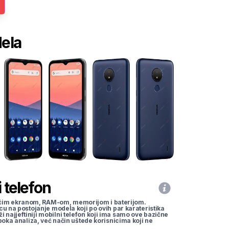
dela
 telefon
li većim ekranom, RAM-om, memorijom i baterijom.
cu na postojanje modela koji po ovih par karateristika
traži najjeftiniji mobilni telefon koji ima samo ove bazične
uboka analiza, već način uštede korisnicima koji ne