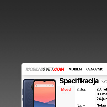
MOBILNI
SVET
.COM
MOBILNI
CENOVNICI
Specifikacija
No
28. fe
Model
Status
nntsj
03. ma
24. ju
Nokia
Naziv