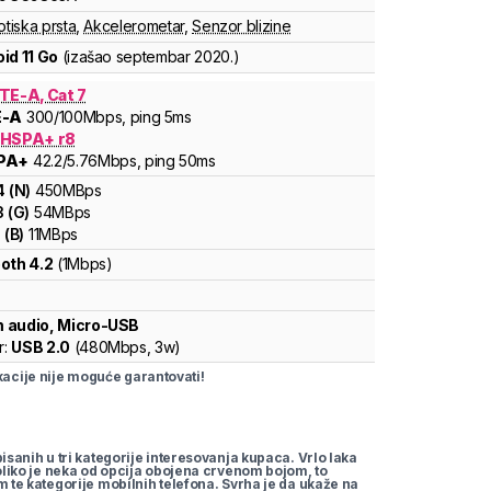
otiska prsta
,
Akcelerometar
,
Senzor blizine
id 11 Go
(izašao
septembar 2020.
)
TE-A, Cat 7
E-A
300
/100
Mbps
, ping 5ms
 HSPA+ r8
PA+
42.2
/5.76
Mbps
, ping 50ms
4
(
N
)
450
MBps
3
(
G
)
54
MBps
1
(
B
)
11
MBps
oth 4.2
(1Mbps)
 audio, Micro-USB
r:
USB 2.0
(
480Mbps,
3w
)
cije nije moguće garantovati!
pisanih u tri kategorije interesovanja kupaca. Vrlo laka
koliko je neka od opcija obojena crvenom bojom, to
m te kategorije mobilnih telefona. Svrha je da ukaže na