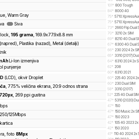
101
*
800 Tough
84
*
8000 4G
lue, Warm Gray
75
*
5710 XpressAud
75
*
5710 XpressAu
ava
Siva
73
*
2660 Flip Dual 
70
*
3210 2x SIM
lock
,
195
grama
,
169.9
x
77.9
x
8.8
mm
69
*
8210 4G Dual S
(napred), Plastika (nazad), Metal (detalji)
67
*
6300 4G Dual 
66
*
230 2024 2x S
čnik
65
*
3310 (2017) Dua
mAh
Li-Ion
izmenjiva
64
*
6310 2024 2x 
l punjenje
62
*
208
60
*
6310 2021
CD
(LCD)
, okvir Droplet
60
*
225 4G 2024 2x
60
*
230 Dual SIM
nča
, 77.5% veličina ekrana
, 20:9 odnos strana
58
*
3310 (2017)
720
px
,
269
ppi gustina
52
*
225 4G Dual SI
47
*
5310 (2020) Du
bps
47
*
150
47
*
150 Music 2x S
250
/
125
Mbps
47
*
150 2023
42
*
105 4G 2023 2x
kartica
42
*
150 2020
ra
,
foto
8
Mpx
41
*
110 4G 2024 2x 