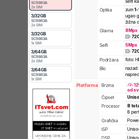
selfi k
SC9863A
2x SIM
zum
1
-
Optika
3
/
32
GB
ugao g
SC9863A
žižna d
2x SIM
8
Mpx
Glavna
3
/
32
GB
72
SC9863A
1x SIM
5
Mpx
Selfi
72
3
/
64
GB
SC9863A
foto:
H
Podržava
2x SIM
nazad:
Blic
3
/
64
GB
napred
SC9863A
1x SIM
12
Platforma
Brzina
od sv
Unis
Čipset
8
tot
Procesor
8
per
Powe
Grafička
Uniso
ISP
Uniso
DSP