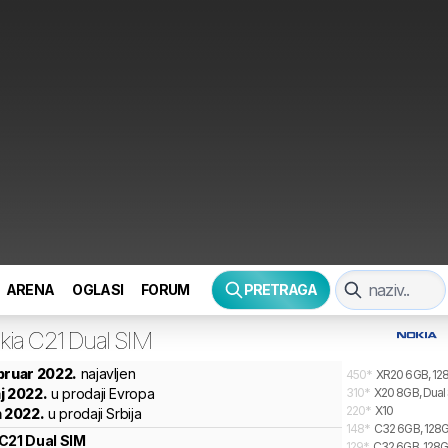
ARENA
OGLASI
FORUM
PRETRAGA
kia
C21 Dual SIM
bruar 2022.
najavljen
450
*
XR20 6GB, 128
j 2022.
u prodaji Evropa
310
*
X20 8GB, Dual
220
*
X10
n 2022.
u prodaji Srbija
148
*
C32 6GB, 128G
C21 Dual SIM
129
*
C32 6GB, 128