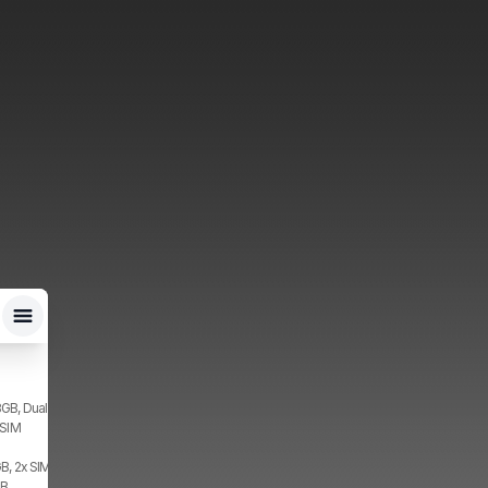
GB, Dual SIM
 SIM
B, 2x SIM
GB