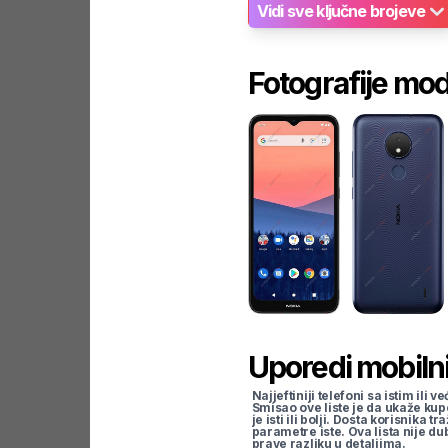
Vidi sve ključne brojeve
Fotografije mo
Uporedi mobilni
Najjeftiniji telefoni sa istim i
Smisao ove liste je da ukaže kup
je isti ili bolji. Dosta korisnika 
parametre iste. Ova lista nije d
prave razliku u detaljima.