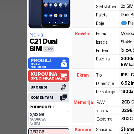
2x SIM
SIM slotovi
Dark B
Paleta
Pl
Boje
Monob
Kućište
Forma
Nokia
C21
Dual
Staklo 
Izrada
SIM
2022
1x zvu
Emiteri
3000
Baterija
PRODAJ
5
W
kab
OVAJ
MOBILNI
KUPOVINA
IPS L
Ekran
Tip
SPECIFIKACIJA
6.52
i
Dimenzije
UPOREDI
1600
x
Rezolucija
KOMENTARI
2
GB
G
Memorija
RAM
PODMODELI
32
GB
Interna
2
/
32
GB
SDXC
Eksterna
SC9863A
1x SIM
2
kame
Kamere
Sumarno
2
/
32
GB