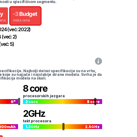
nosti u specifičnom segmentu.
uy
-
3
Budget
cena
niska cena
024
(već:
2022
)
B
(već:
2
)
(već:
5
)
pecifikacije. Najbolji delovi specifikacije su na vrhu,
te koje su najjače i najslabije strane modela. Svrha je da
ifikacija modela na skali.
8
core
procesorskih jezgara
6
"
2
core
8
core
2
GHz
takt procesora
000
mAh
1.5
GHz
2.5
GHz