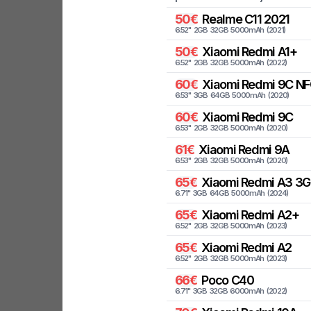
50
€
Realme
C11 2021
6.52
"
2
GB
32
GB
5000
mAh
(
2021
)
50
€
Xiaomi
Redmi A1+
6.52
"
2
GB
32
GB
5000
mAh
(
2022
)
60
€
Xiaomi
Redmi 9C NF
6.53
"
3
GB
64
GB
5000
mAh
(
2020
)
60
€
Xiaomi
Redmi 9C
6.53
"
2
GB
32
GB
5000
mAh
(
2020
)
61
€
Xiaomi
Redmi 9A
6.53
"
2
GB
32
GB
5000
mAh
(
2020
)
65
€
Xiaomi
Redmi A3 3G
6.71
"
3
GB
64
GB
5000
mAh
(
2024
)
65
€
Xiaomi
Redmi A2+
6.52
"
2
GB
32
GB
5000
mAh
(
2023
)
65
€
Xiaomi
Redmi A2
6.52
"
2
GB
32
GB
5000
mAh
(
2023
)
66
€
Poco
C40
6.71
"
3
GB
32
GB
6000
mAh
(
2022
)