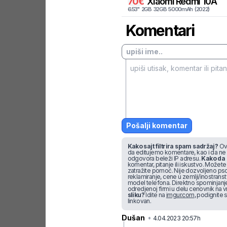
70
€
Xiaomi
Redmi 10A
6.53
"
2
GB
32
GB
5000
mAh
(
2022
)
Komentari
Pošalji komentar
Kako sajt filtrira spam sadržaj?
Ova
da editujemo komentare, kao i da ne
odgovora beleži IP adresu.
Kako da 
komentar, pitanje ili iskustvo. Možete u
zatražite pomoć. Nije dozvoljeno pso
reklamiranje, cene u zemlji/inostran
model telefona. Direktno spominjanje f
odredjenoj firmi u delu cenovnik na v
sliku?
Idite na
imgur.com
, podignite s
linkovan.
Dušan
•
1pfycv
4.04.2023 20:57h