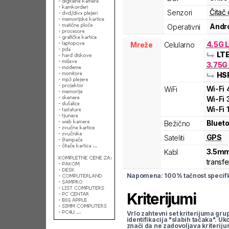
Čitač 
Senzori
Andro
Operativni
4.5G L
Mreže
Celularno
LT
3.75G
HS
Wi-Fi
WiFi
Wi-Fi
Wi-Fi
Blueto
Bežično
GPS
Sateliti
3.5mm
Kabl
transfe
Napomena: 100% tačnost specifka
Kriterijumi
Vrlo zahtevni set kriterijuma gru
identifikacija "slabih tačaka". U
znači da ne zadovoljava kriteriju