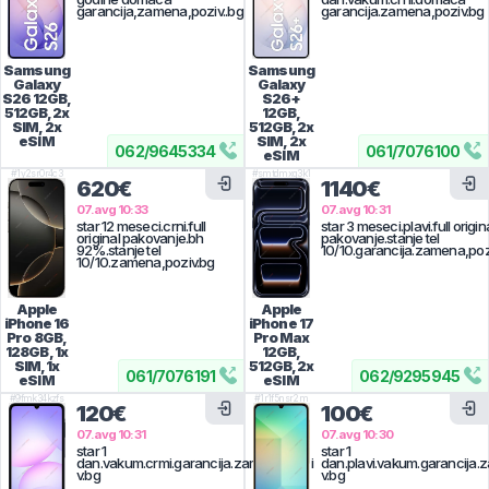
garancija,zamena,poziv..bg
garancija.zamena,poziv.bg
Samsung
Samsung
Galaxy
Galaxy
S26
12GB,
S26+
512GB, 2x
12GB,
SIM, 2x
512GB, 2x
eSIM
SIM, 2x
062
/
9645334
061
/
7076100
eSIM
#
1y2sr0r4c3
#
smtdmxq3k1
620€
1140€
07.avg 10:33
07.avg 10:31
star 12 meseci.crni.full
star 3 meseci.plavi.full origin
original pakovanje.bh
pakovanje.stanje tel
92%.stanje tel
10/10.garancija.zamena,poz
10/10.zamena,poziv.bg
Apple
Apple
iPhone 16
iPhone 17
Pro
8GB,
Pro Max
128GB, 1x
12GB,
SIM, 1x
512GB, 2x
061
/
7076191
062
/
9295945
eSIM
eSIM
#
9fmk34kzfs
#
1r1f5nsr2m
120€
100€
07.avg 10:31
07.avg 10:30
star 1
star 1
dan.vakum.crmi.garancija.zamena,pozi
dan.plavi.vakum.garancija.
v.bg
v.bg