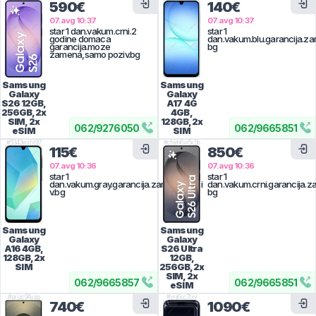
590€
140€
07.avg 10:37
07.avg 10:37
star 1 dan.vakum.crni.2
star 1
godine domaca
dan.vakum.blu.garancija.za
garancija.moze
bg
zamena,samo poziv.bg
Samsung
Samsung
Galaxy
Galaxy
S26
12GB,
A17 4G
256GB, 2x
4GB,
SIM, 2x
128GB, 2x
062
/
9276050
062
/
9665851
eSIM
SIM
#
5343wxhl97
#
cfwh6w5x5b
115€
850€
07.avg 10:36
07.avg 10:36
star 1
star 1
dan.vakum.gray.garancija.zamena,pozi
dan.vakum.crni.garancija.z
v.bg
bg
Samsung
Samsung
Galaxy
Galaxy
A16
4GB,
S26 Ultra
128GB, 2x
12GB,
SIM
256GB, 2x
SIM, 2x
062
/
9665857
062
/
9665851
eSIM
#
prjzc94ypg
#
vrj6sc7lxv
740€
1090€