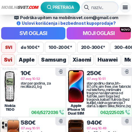
MOBILNI
SVET
.COM
PRETRAGA
Podrška upitom na mobilnisvet.com@gmail.com
Uslovi korišćenja i bezbednost kupoprodaje?
NOVO
SVI OGLASI
MOJI OGLASI
SVI
do 100€*
100-200€*
200-300€*
300-40
Svi
Apple
Samsung
Xiaomi
Huawei
Mo
#
yh55jj4w3m
#
bqj09wrd47
10€
250€
07.avg 10:52
07.avg 10:51
star par godina, za
star godinu dana,bh-
reciklazu, bg
87,crni,sim free,sve fabricki
na telefonu,minimalni
tragovi na lajsnama od
futrole,sem toga bez
tragova,kabal i futrola (bez
kutije),radna garancija 7
Nokia
Apple
dana. saljem slike,fiksno,bg
1100
iPhone 14
066
/
5272036
062
/
225025
Dual SIM
#
slppmhm4kf
#
j7vfjy4qrk
580€
940€
07.avg 10:51
07.avg 10:49