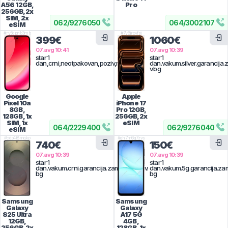
A56
12GB,
Pro
256GB, 2x
SIM, 2x
062
/
9276050
064
/
3002107
eSIM
#
ry5qpnb3mb
#
7y8jrcvfpj
399€
1060€
07.avg 10:41
07.avg 10:39
star 1
star 1
dan,crni,neotpakovan,poziv,nbgd
dan.vakum.silver.garancija
v.bg
Google
Apple
Pixel 10a
iPhone 17
8GB,
Pro
12GB,
128GB, 1x
256GB, 2x
SIM, 1x
eSIM
064
/
2229400
062
/
9276040
eSIM
#
cdp4t8mqkp
#
gh7m6q7zvs
740€
150€
07.avg 10:39
07.avg 10:39
star 1
star 1
dan.vakum.crni.garancija.zamena,poziv.
dan.vakum.5g.garancija.za
bg
bg
Samsung
Samsung
Galaxy
Galaxy
S25 Ultra
A17 5G
12GB,
4GB,
256GB, 2x
128GB, 1x