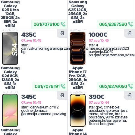
Samsung
Samsung
Galaxy
Galaxy
S25 Ultra
S25
12GB,
12GB,
256GB, 2x
256GB, 2x
SIM, 2x
SIM, 2x
eSIM
061
/
7076100
065
/
8387580
eSIM
#
gsg0bplz2m
#
zy80zqsnb5
435€
1000€
07.avg 10:45
07.avg 10:45
star 1
star 4
dan.vakum.crni.garancija.zamena,poziv.
meseca.narandzasti.123
bg
punjenja.100%
bh.garancija.zamena,poziv
Samsung
Apple
Galaxy
iPhone 17
S24
8GB,
Pro
12GB,
128GB, 2x
256GB, 1x
SIM, 1x
SIM, 2x
061
/
7076191
062
/
9276050
eSIM
eSIM
#
gvlnn9xpk3
#
gwk3h00shb
345€
390€
07.avg 10:45
07.avg 10:44
star 1 dan.vakum,crni.2
star god, crne boje,
godine domaca
apsolutno ispravan bez
garancija.zamena,poziv.bg
mana, sim free, brz i
pouzdan, 90% zdravlje
baterije. kutija i oprema.
fiksno. beograd
Samsung
Apple
Galaxy
iPhone 14