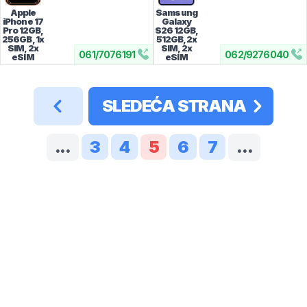
Apple
Samsung
iPhone 17
Galaxy
Pro
12GB,
S26
12GB,
256GB, 1x
512GB, 2x
SIM, 2x
SIM, 2x
061
/
7076191
062
/
9276040
eSIM
eSIM
SLEDEĆA STRANA
...
3
4
5
6
7
...