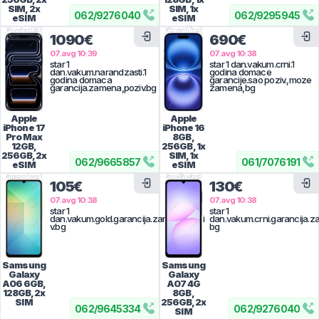
SIM, 2x
SIM, 1x
062
/
9276040
062
/
9295945
eSIM
eSIM
#
svvdwzl3d3
#
5cvknh7ng3
1090€
690€
07.avg 10:39
07.avg 10:38
star 1
star 1 dan.vakum.crni.1
dan.vakum.narandzasti.1
godina domace
godina domaca
garancije.sao poziv.,moze
garancija.zamena,poziv.bg
zamena,bg
Apple
Apple
iPhone 17
iPhone 16
Pro Max
8GB,
12GB,
256GB, 1x
256GB, 2x
SIM, 1x
062
/
9665857
061
/
7076191
eSIM
eSIM
#
jpxpm1wsx1
#
xjw9hwfqqb
105€
130€
07.avg 10:38
07.avg 10:38
star 1
star 1
dan.vakum.gold.garancija.zamena,pozi
dan.vakum.crni.garancija.z
v.bg
bg
Samsung
Samsung
Galaxy
Galaxy
A06
6GB,
A07 4G
128GB, 2x
8GB,
SIM
256GB, 2x
062
/
9645334
062
/
9276040
SIM