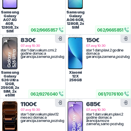
Samsung
Samsung
Galaxy
Galaxy
A07 4G
A06
6GB,
4GB,
128GB, 2x
128GB, 2x
SIM
062
/
9665857
062
/
9665851
SIM
#
csmvc8dw4s
#
wl0ggpvt7v
830€
150€
07.avg 10:30
07.avg 10:30
star 1 dan.vakum.crni.2
star 1 dan.plavi.2 godine
godine domaca
domaca
garancija.zamena,poziv.bg
garancija.zamena,poziv.bg
Samsung
Xiaomi
Galaxy
12X
S26 Ultra
256GB
12GB,
256GB, 2x
SIM, 2x
062
/
9276040
061
/
7076100
eSIM
#
7gcbprb15s
#
kx82s31crr
1100€
685€
07.avg 10:30
07.avg 10:30
star 1 dan.vakum.plavi.12
star 1 dan.vakum.plavi.2
meseci domaca
godine domaca
garancija.zamena,poziv.bg
arancija.moze
zamena,samo poziv.bg