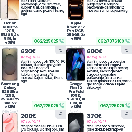
star 1 dan, vakuum
star 20 dana.9 ciklusa
pakovanje, crni, sim free,
punjenja.full original
kupljen u a1, garancija 2
pakovanje.garancija 12
godine. samo poziv, fiksno,
meseci.zamena,poziv.bg
bgd
Honor
Apple
600 Pro
iPhone 17
12GB,
Pro
12GB,
512GB, 2x
256GB, 2x
SIM, 1x
eSIM
062
/
225025
062
/
7076100
eSIM
#
sg7g51rywp
#
4yslqts4v8
620€
600€
07.avg 10:48
07.avg 10:47
star 8 meseci, bh-100%, 90
star 8 meseci, u obsidian
ciklusa, titanium gray, sim
boji, minimalni tragovi
free, bez tragova,
koriscenja na lajsni malog
originalno pakovanje sa
ekrana, sem toga bez
kablom, garancija 16
tragova,originalno
meseci. saljem slike, fiksno,
pakovanje,ultra tanka
bgd
futrola (placena 90e),radna
Samsung
Google
garancija 7 dana.saljem
slike,bgd
Galaxy
Pixel 9
S25 Ultra
Pro Fold
12GB,
16GB,
256GB, 2x
256GB, 1x
SIM, 2x
SIM, 1x
062
/
225025
062
/
225025
eSIM
eSIM
#
v86gr5gwm7
#
sz1gyfmgfj
200€
370€
07.avg 10:47
07.avg 10:47
star par meseci, bh-100%,
star 3 meseca, sim free,
176 ciklusa, u crnoj boji, sim
rose gold, bez tragova