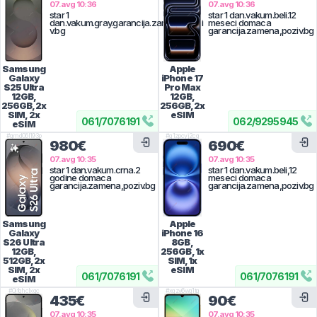
07.avg 10:36
07.avg 10:36
star 1
star 1 dan.vakum.beli.12
dan.vakum.gray.garancija.zamena,pozi
meseci domaca
v.bg
garancija.zamena,poziv.bg
Samsung
Apple
Galaxy
iPhone 17
S25 Ultra
Pro Max
12GB,
12GB,
256GB, 2x
256GB, 2x
SIM, 2x
eSIM
061
/
7076191
062
/
9295945
eSIM
#
qmd06l193p
#
g1zpcyj2cg
980€
690€
07.avg 10:35
07.avg 10:35
star 1 dan.vakum.crna.2
star 1 dan.vakum.beli,12
godine domaca
meseci domaca
garancija.zamena,poziv.bg
garancija.zamena,poziv.bg
Samsung
Apple
Galaxy
iPhone 16
S26 Ultra
8GB,
12GB,
256GB, 1x
512GB, 2x
SIM, 1x
SIM, 2x
eSIM
061
/
7076191
061
/
7076191
eSIM
#
0jfqhclxgc
#
xgzy6wg1tq
435€
90€
07.avg 10:35
07.avg 10:35