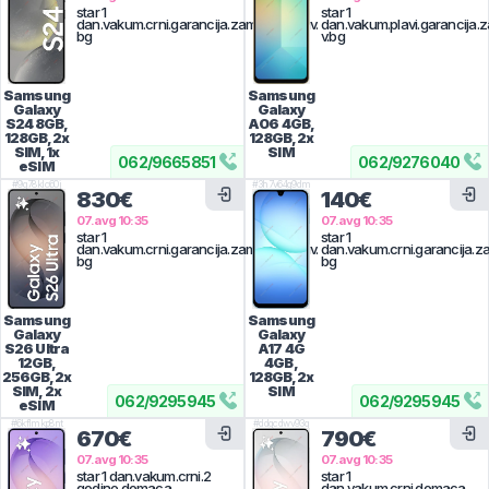
star 1
star 1
dan.vakum.crni.garancija.zamena,poziv.
dan.vakum.plavi.garancija.
bg
v.bg
Samsung
Samsung
Galaxy
Galaxy
S24
8GB,
A06
4GB,
128GB, 2x
128GB, 2x
SIM, 1x
SIM
062
/
9665851
062
/
9276040
eSIM
#
9g78klc60j
#
3h7v64g9dm
830€
140€
07.avg 10:35
07.avg 10:35
star 1
star 1
dan.vakum.crni.garancija.zamena,poziv.
dan.vakum.crni.garancija.z
bg
bg
Samsung
Samsung
Galaxy
Galaxy
S26 Ultra
A17 4G
12GB,
4GB,
256GB, 2x
128GB, 2x
SIM, 2x
SIM
062
/
9295945
062
/
9295945
eSIM
#
6kflmkp8nt
#
ddgcdwv93q
670€
790€
07.avg 10:35
07.avg 10:35
star 1 dan.vakum.crni.2
star 1
godine domaca
dan.vakum.crni.domaca