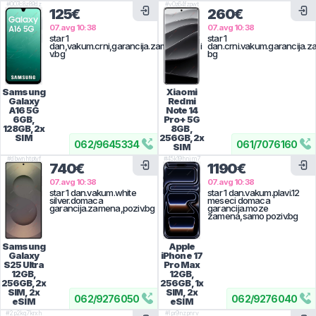
#
007c8z89dz
#
v0z64fzpwt
125€
260€
07.avg 10:38
07.avg 10:38
star 1
star 1
dan,vakum.crni,garancija.zamena,pozi
dan.crni.vakum.garancija.z
v.bg
bg
Samsung
Xiaomi
Galaxy
Redmi
A16 5G
Note 14
6GB,
Pro+ 5G
128GB, 2x
8GB,
SIM
256GB, 2x
062
/
9645334
061
/
7076160
SIM
#
dbwnhtptyf
#
45k19hnjm7
740€
1190€
07.avg 10:38
07.avg 10:38
star 1 dan.vakum.white
star 1 dan.vakum.plavi.12
silver.domaca
meseci domaca
garancija.zamena,poziv.bg
garancija.moze
zamena,samo poziv.bg
Samsung
Apple
Galaxy
iPhone 17
S25 Ultra
Pro Max
12GB,
12GB,
256GB, 2x
256GB, 1x
SIM, 2x
SIM, 2x
062
/
9276050
062
/
9276040
eSIM
eSIM
#
2p2kq7krxh
#
lpr9nzpnrv