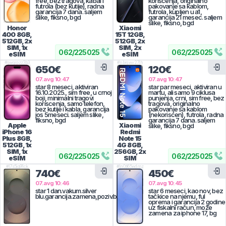
free, bez tragova, kabal i
koriscenja, originalno
futrola (bez kutije), radna
pakovanje sa kablom,
garancija 7 dana. saljem
futrola, kupljen u a1,
slike, fiksno, bgd
garancija 21 mesec. saljem
slike, fiksno, bgd
Honor
Xiaomi
400
8GB,
15T
12GB,
512GB, 2x
512GB, 2x
SIM, 1x
SIM, 2x
062
/
225025
062
/
225025
eSIM
eSIM
#
qwqrpzz3b3
#
nbrqwv27lh
650€
120€
07.avg 10:47
07.avg 10:47
star 8 meseci, aktiviran
star par meseci, aktiviran u
16.10.2025., sim free, u crnoj
martu, ali samo 9 ciklusa
boji, minimalni tragovi
punjenja, crni, sim free, bez
koriscenja, samo telefon,
tragova, originalno
bez kutije i kabla, garancija
pakovanje sa kablom
jos 5meseci. saljem slike,
(nekoriscen), futrola, radna
fiksno, bgd
garancija 7 dana. saljem
Apple
Xiaomi
slike, fiksno, bgd
iPhone 16
Redmi
Plus
8GB,
Note 15
512GB, 1x
4G
8GB,
SIM, 1x
256GB, 2x
062
/
225025
062
/
225025
eSIM
SIM
#
l7s5jg91ck
#
ln0d65wdmz
740€
450€
07.avg 10:46
07.avg 10:45
star 1 dan.vakum.silver
star 6 meseci, kao nov, bez
blu.garancija.zamena,poziv.bg
tačkice na njemu, ful
oprema i garancija 2 godine
uz fiskalni račun, može
zamena za iphone 17, bg