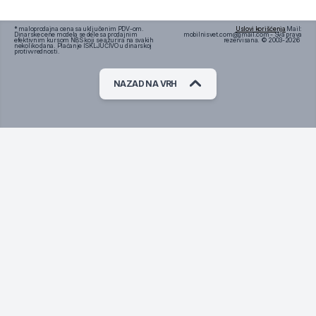
* maloprodajna cena sa uključenim PDV-om.
Uslovi korišćenja
Mail:
Dinarske cene modela se dele sa prodajnim
mobilnisvet.com@gmail.com - Sva prava
efektivnim kursom NBS koji se ažurira na svakih
rezervisana. © 2003-
2026
nekoliko dana. Plaćanje ISKLJUČIVO u dinarskoj
protivvrednosti.
NAZAD NA VRH