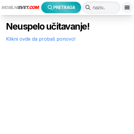
MOBILNI
SVET
.COM
PRETRAGA
Neuspelo učitavanje!
Klikni ovde da probaš ponovo!