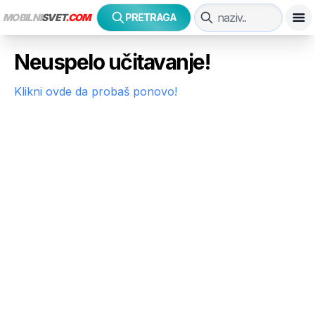
MOBILNI
SVET
.COM
PRETRAGA
Neuspelo učitavanje!
Klikni ovde da probaš ponovo!