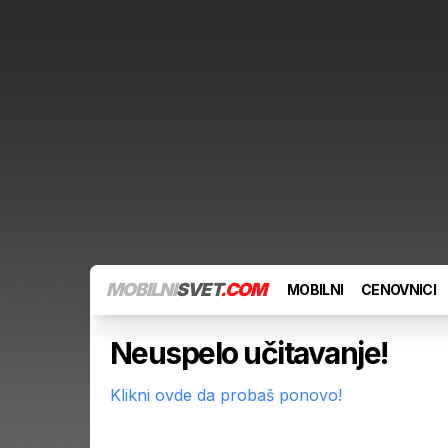
MOBILNI
SVET
.COM
MOBILNI
CENOVNICI
Neuspelo učitavanje!
Klikni ovde da probaš ponovo!