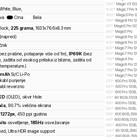
1200
*
Magic V3 12G
White, Blue,
1030
*
Magic7 Pro 1
1002
*
Magic5 Pro 1
ava
Crna
Bela
999
*
Magic8 Pro 12
951
*
Magic5 Pro 12
lock
,
225
grama
,
163.1
x
76.6
x
8.3
mm
950
*
Magic5 Pro
 (napred)
840
*
Magic8 Pro 12
830
*
Magic6 Pro 12
čnik
805
*
Magic7 Pro 12
bez prašine, potapanje više od 1m)
,
IP69K
(bez
805
*
Magic7 Pro 12
799
*
Magic4 Pro
, zaštita od visokog pritiska iz blizine, zaštita od
790
*
Magic6 Pro 12
 temperature.)
750
*
Magic7 Pro 12G
0
mAh
Si/C Li-Po
735
*
Magic7 Pro 12
kabl punjenje
675
*
600 Pro 12GB, 
abl reverzno
667
*
600 Pro 12GB, 
620
*
600 Pro 12GB,
ED
(OLED)
, okvir Hole
616
*
90 16GB, 512GB
556
*
400 Pro 12GB, 
nča
, 90.7% veličina ekrana
520
*
400 Pro 12GB, 
x
1272
px
,
450
ppi gustina
508
*
600 8GB, 256G
491
*
600 8GB, 512GB
nits
osvetljenje
,
185
Hz
osvežavanje
480
*
400 Pro 12GB,
440
*
90 12GB, 256G
vid
,
Ultra HDR image support
430
*
600 8GB, 256G