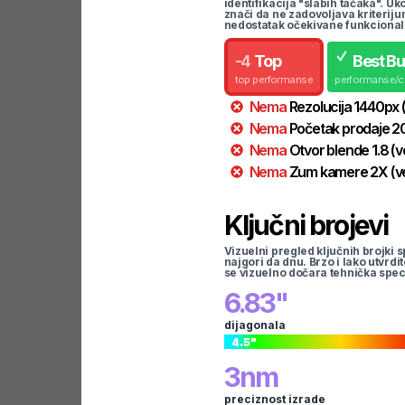
identifikacija "slabih tačaka". U
znači da ne zadovoljava kriteriju
nedostatak očekivane funkcional
-
4
Top
Best B
top performanse
performanse/
Nema
Rezolucija
1440
px
Nema
Početak prodaje
2
Nema
Otvor blende
1.8
(v
Nema
Zum kamere
2
X
(v
Ključni brojevi
Vizuelni pregled ključnih brojki s
najgori da dnu. Brzo i lako utvrdi
se vizuelno dočara tehnička spec
6.83
"
dijagonala
4.5
"
3
nm
preciznost izrade