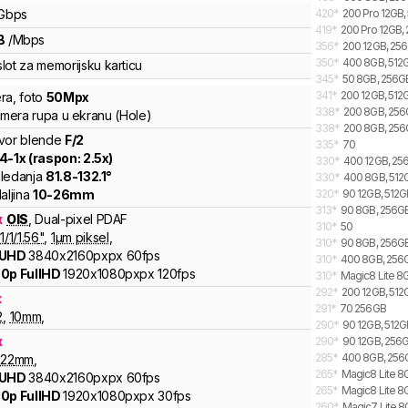
Gbps
420
*
200 Pro 12GB,
419
*
200 Pro 12GB,
B
/
Mbps
356
*
200 12GB, 256
350
*
400 8GB, 512G
lot za memorijsku karticu
345
*
50 8GB, 256G
341
*
200 12GB, 512G
ra
,
foto
50
Mpx
338
*
200 8GB, 256G
kamera rupa u ekranu (Hole)
338
*
200 8GB, 256
vor blende
F/
2
335
*
70
.4
-
1
x (raspon:
2.5
x)
330
*
400 12GB, 256
ledanja
81.8
-
132.1
°
330
*
400 8GB, 512G
aljina
10
-
26
mm
320
*
90 12GB, 512GB
313
*
90 8GB, 256GB
x
OIS
,
Dual-pixel PDAF
310
*
50
1/
1/1.56
"
,
1
µm piksel
,
310
*
90 8GB, 256GB,
 UHD
3840x2160pxpx
60fps
310
*
400 8GB, 256GB
0p FullHD
1920x1080pxpx
120fps
310
*
Magic8 Lite 8G
292
*
200 12GB, 512
x
291
*
70 256GB
2
,
10
mm
,
290
*
90 12GB, 512G
x
290
*
90 12GB, 256G
285
*
400 8GB, 256G
22
mm
,
265
*
Magic8 Lite 8G
 UHD
3840x2160pxpx
60fps
265
*
Magic8 Lite 8
0p FullHD
1920x1080pxpx
30fps
260
*
Magic7 Lite 8G