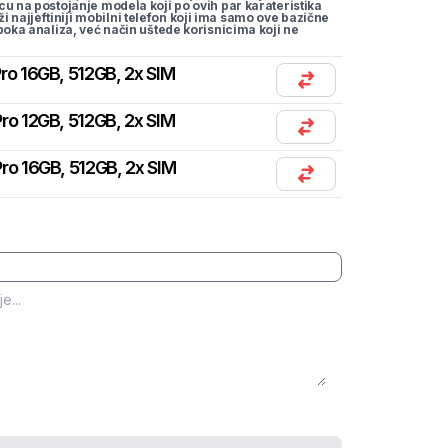
cu na postojanje modela koji po ovih par karateristika
traži najjeftiniji mobilni telefon koji ima samo ove bazične
uboka analiza, već način uštede korisnicima koji ne
ro 16GB, 512GB, 2x SIM
ro 12GB, 512GB, 2x SIM
ro 16GB, 512GB, 2x SIM