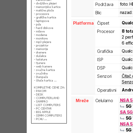
foto:
H
Podržava
nazad:
Blic
Qua
Platforma
Čipset
8
tot
Procesor
2
per
6
effi
Qual
Grafička
Qual
ISP
Qual
DSP
Čitač 
Senzori
Senzo
Andro
Operativni
NSA 
Mreže
Celularno
5G
SA 5
5G
NSA 5
5G