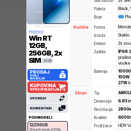
2x SIM
SIM slotovi
Black, 
Paleta
Pl
Boje
Monob
slika: gsmarena.com
Kućište
Forma
Honor
Staklo
Izrada
Win RT
2x zvu
Emiteri
12GB,
IP68
(
256GB, 2x
Zaštita
prašine
SIM
2026
visoke
1000
Baterija
PRODAJ
OVAJ
100
W
MOBILNI
27
W
k
KUPOVINA
SPECIFIKACIJA
AMOL
Ekran
Tip
UPOREDI
6.83
i
Dimenzije
KOMENTARI
2800
Rezolucija
6000
Kvalitet
PODMODELI
12
/
256
GB
HDR Vi
Podržava
Snapdragon 8 Elite