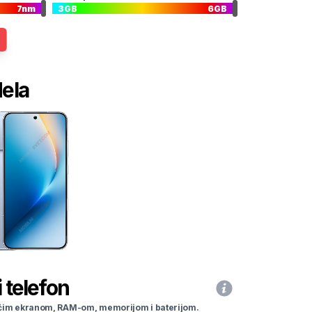
7
nm
3
GB
6
GB
dela
 telefon
li većim ekranom, RAM-om, memorijom i baterijom.