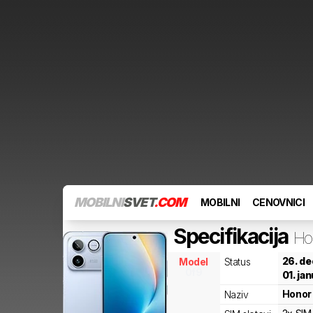
MOBILNI
SVET
.COM
MOBILNI
CENOVNICI
Specifikacija
Ho
26. d
Model
Status
0f9
01. ja
Honor
Naziv