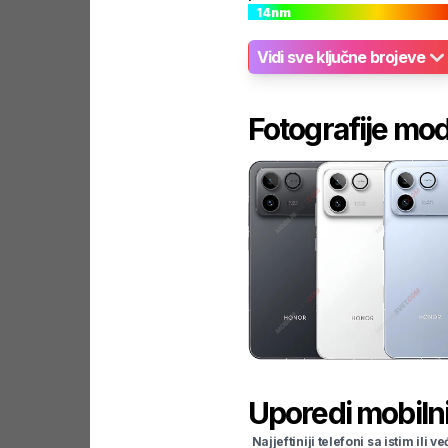
14
nm
Vidi sve ključne brojeve
Fotografije mo
Uporedi mobilni
Najjeftiniji telefoni sa istim i