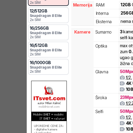
2x SIM
12
GB
Memorija
RAM
12
/
512
GB
256
G
Interna
Snapdragon 8 Elite
2x SIM
nema s
Eksterna
16
/
256
GB
3
kame
Kamere
Sumarno
Snapdragon 8 Elite
2x SIM
selfi 
16
/
512
GB
max ot
Optika
Snapdragon 8 Elite
zum
0
2x SIM
ugao g
16
/
1000
GB
žižna d
Snapdragon 8 Elite
50
Mp
2x SIM
Glavna
f/
2
,
4K
108
23
Mp
Široka
f/
2.
50
Mp
Selfi
f/
2
,
4K
108