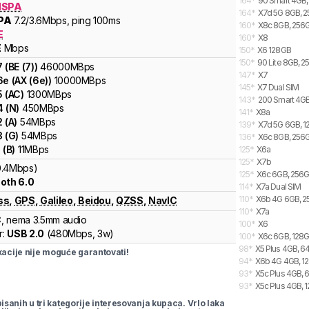
164
*
90 Smart 4GB,
HSPA
164
*
X7d 5G 8GB, 2
PA
7.2
/3.6
Mbps
, ping 100ms
160
*
X8c 8GB, 256G
E
160
*
X8
E
Mbps
150
*
X6 128GB
150
*
90 Lite 8GB, 2
7
(
BE (7)
)
46000
MBps
147
*
X7
6e
(
AX (6e)
)
10000
MBps
145
*
X7 Dual SIM
5
(
AC
)
1300
MBps
143
*
200 Smart 4GB
4
(
N
)
450
MBps
141
*
X8a
2
(
A
)
54
MBps
139
*
X7d 5G 6GB, 1
3
(
G
)
54
MBps
136
*
X6c 8GB, 256G
1
(
B
)
11
MBps
125
*
X6a
125
*
X7b
0.4Mbps)
125
*
X6c 6GB, 256G
oth 6.0
114
*
X7a Dual SIM
110
*
X6b 4G 6GB, 2
ss
,
GPS
,
Galileo
,
Beidou
,
QZSS
,
NavIC
110
*
X7a
C
, nema 3.5mm audio
100
*
X6
r:
USB 2.0
(
480Mbps,
3w
)
100
*
X6c 6GB, 128G
98
*
X5 Plus 4GB, 6
cije nije moguće garantovati!
94
*
X6b 4G 4GB, 12
93
*
X5c Plus 4GB, 
93
*
X5c Plus 4GB, 
pisanih u tri kategorije interesovanja kupaca. Vrlo laka