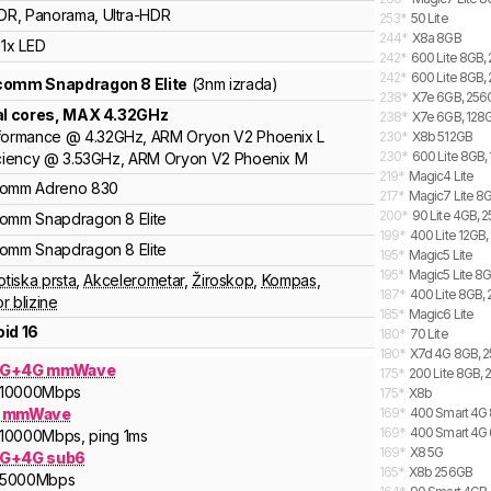
DR, Panorama, Ultra-HDR
253
*
50 Lite
244
*
X8a 8GB
1x LED
242
*
600 Lite 8GB,
242
*
600 Lite 8GB, 
lcomm
Snapdragon 8 Elite
(3nm izrada)
238
*
X7e 6GB, 256G
al cores
, MAX
4.32
GHz
238
*
X7e 6GB, 128G
formance
@
4.32
GHz,
ARM
Oryon V2 Phoenix L
230
*
X8b 512GB
230
*
600 Lite 8GB, 
ciency
@
3.53
GHz,
ARM
Oryon V2 Phoenix M
219
*
Magic4 Lite
comm
Adreno
830
217
*
Magic7 Lite 8G
200
*
90 Lite 4GB, 
comm
Snapdragon
8 Elite
199
*
400 Lite 12GB,
comm
Snapdragon
8 Elite
195
*
Magic5 Lite
195
*
Magic5 Lite 8
otiska prsta
,
Akcelerometar
,
Žiroskop
,
Kompas
,
187
*
400 Lite 8GB, 
r blizine
185
*
Magic6 Lite
id 16
180
*
70 Lite
180
*
X7d 4G 8GB, 2
5G+4G mmWave
175
*
200 Lite 8GB, 
10000
Mbps
175
*
X8b
G mmWave
169
*
400 Smart 4G 
169
*
400 Smart 4G 
10000
Mbps
, ping 1ms
169
*
X8 5G
G+4G sub6
165
*
X8b 256GB
5000
Mbps