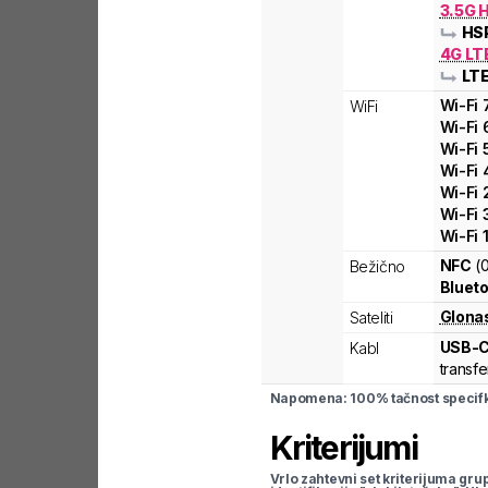
3.5G 
HS
4G LT
LT
Wi-Fi
WiFi
Wi-Fi
Wi-Fi
Wi-Fi
Wi-Fi
Wi-Fi
Wi-Fi
NFC
(
Bežično
Blueto
Glona
Sateliti
USB-
Kabl
transfe
Napomena: 100% tačnost specifka
Kriterijumi
Vrlo zahtevni set kriterijuma gru