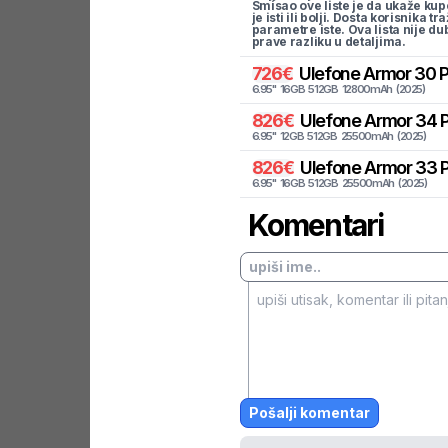
Smisao ove liste je da ukaže kup
je isti ili bolji. Dosta korisnika 
parametre iste. Ova lista nije d
prave razliku u detaljima.
726
€
Ulefone
Armor 30 P
6.95
"
16
GB
512
GB
12800
mAh
(
2025
)
826
€
Ulefone
Armor 34 P
6.95
"
12
GB
512
GB
25500
mAh
(
2025
)
826
€
Ulefone
Armor 33 P
6.95
"
16
GB
512
GB
25500
mAh
(
2025
)
Komentari
Pošalji komentar