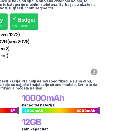
koliko je neka od opcija obojena crvenom bojom, to
m te kategorije mobilnih telefona. Svrha je da ukaže na
nosti u specifičnom segmentu.
uy
Budget
cena
niska cena
(već:
1272
)
026
(već:
2025
)
eć:
2
)
eć:
1
)
pecifikacije. Najbolji delovi specifikacije su na vrhu,
te koje su najjače i najslabije strane modela. Svrha je da
ifikacija modela na skali.
10000
mAh
kapacitet baterije
6
"
2000
mAh
4000
mAh
12
GB
ram kapacitet