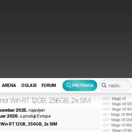
ARENA
OGLASI
FORUM
PRETRAGA
nor
Win RT 12GB, 256GB, 2x SIM
1950
*
Magic V2
1750
*
Magic V6 12G
1750
*
Magic V6 16G
ecembar 2025.
najavljen
1451
*
Magic V5 16GB
nuar 2026.
u prodaji Evropa
1431
*
Magic V5 12G
Win RT 12GB, 256GB, 2x SIM
1314
*
Magic V3 16GB
1309
*
Magic V3 16G