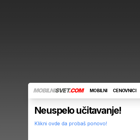
MOBILNI
SVET
.COM
MOBILNI
CENOVNICI
Neuspelo učitavanje!
Klikni ovde da probaš ponovo!