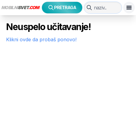
MOBILNI
SVET
.COM
PRETRAGA
Neuspelo učitavanje!
Klikni ovde da probaš ponovo!