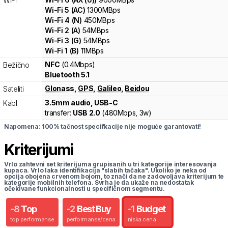
WiFi
Wi-Fi
5
(
AC
)
1300
MBps
Wi-Fi
4
(
N
)
450
MBps
Wi-Fi
2
(
A
)
54
MBps
Wi-Fi
3
(
G
)
54
MBps
Wi-Fi
1
(
B
)
11
MBps
NFC
(0.4Mbps)
Bežično
Bluetooth 5.1
Glonass
,
GPS
,
Galileo
,
Beidou
Sateliti
3.5mm audio, USB-C
Kabl
transfer:
USB 2.0
(
480Mbps,
3w
)
Napomena: 100% tačnost specifkacije nije moguće garantovati!
Kriterijumi
Vrlo zahtevni set kriterijuma grupisanih u tri kategorije interesovanja
kupaca. Vrlo laka identifikacija "slabih tačaka". Ukoliko je neka od
opcija obojena crvenom bojom, to znači da ne zadovoljava kriterijum te
kategorije mobilnih telefona. Svrha je da ukaže na nedostatak
očekivane funkcionalnosti u specifičnom segmentu.
-
8
Top
-
2
Best Buy
-
1
Budget
top performanse
performanse/cena
niska cena