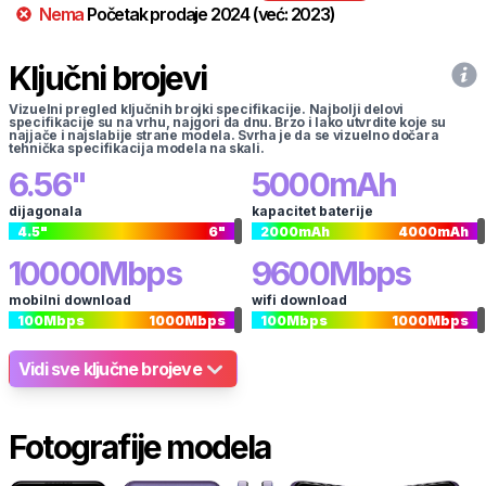
Nema
Početak prodaje
2024
(već:
2023
)
Ključni brojevi
Vizuelni pregled ključnih brojki specifikacije. Najbolji delovi
specifikacije su na vrhu, najgori da dnu. Brzo i lako utvrdite koje su
najjače i najslabije strane modela. Svrha je da se vizuelno dočara
tehnička specifikacija modela na skali.
6.56
"
5000
mAh
dijagonala
kapacitet baterije
4.5
"
6
"
2000
mAh
4000
mAh
10000
Mbps
9600
Mbps
mobilni download
wifi download
100
Mbps
1000
Mbps
100
Mbps
1000
Mbps
Vidi sve ključne brojeve
Fotografije modela