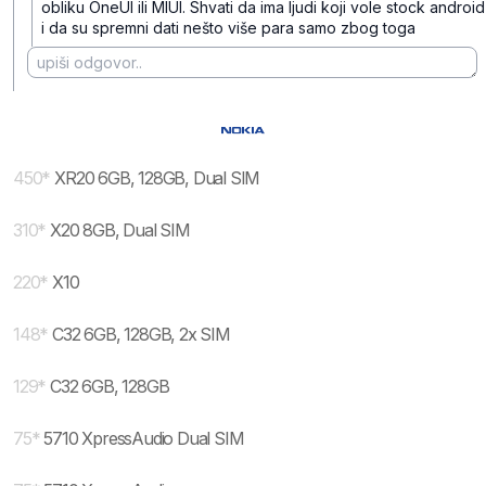
obliku OneUI ili MIUI. Shvati da ima ljudi koji vole stock android
i da su spremni dati nešto više para samo zbog toga
450
*
XR20 6GB, 128GB, Dual SIM
310
*
X20 8GB, Dual SIM
220
*
X10
148
*
C32 6GB, 128GB, 2x SIM
129
*
C32 6GB, 128GB
75
*
5710 XpressAudio Dual SIM