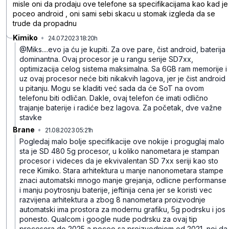
misle oni da prodaju ove telefone sa specifikacijama kao kad je
poceo android , oni sami sebi skacu u stomak izgleda da se
trude da propadnu
Kimiko
•
24.07.2023 18:20h
0ry9fvbw40wh6j5
@Miks....evo ja ću je kupiti. Za ove pare, čist android, baterija
dominantna. Ovaj procesor je u rangu serije SD7xx,
optimizacija celog sistema maksimalna. Sa 6GB ram memorije i
uz ovaj procesor neće biti nikakvih lagova, jer je čist android
u pitanju. Mogu se kladiti već sada da će SoT na ovom
telefonu biti odličan. Dakle, ovaj telefon će imati odlično
trajanje baterije i radiće bez lagova. Za početak, dve važne
stavke
Brane
•
21.08.2023 05:21h
j5v3kgxp2wyx708
Pogledaj malo bolje specifikacije ove nokije i proguglaj malo
sta je SD 480 5g procesor, u koliko nanometara je stampan
procesor i videces da je ekvivalentan SD 7xx seriji kao sto
rece Kimiko. Stara arhitektura u manje nanonometara stampe
znaci automatski mnogo manje grejanja, odlicne performanse
i manju poytrosnju baterije, jeftinija cena jer se koristi vec
razvijena arhitektura a zbog 8 nanometara proizvodnje
automatski ima prostora za modernu grafiku, 5g podrsku i jos
ponesto. Qualcom i google nude podrsku za ovaj tip
procesora do 2025 a poceo sa proizvodnjom od 2021, noj da