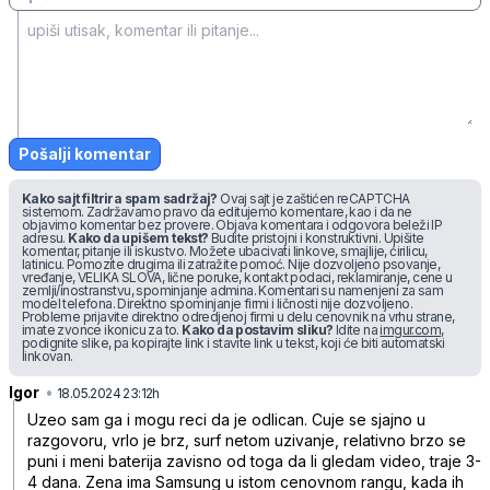
Pošalji komentar
Kako sajt filtrira spam sadržaj?
Ovaj sajt je zaštićen reCAPTCHA
sistemom. Zadržavamo pravo da editujemo komentare, kao i da ne
objavimo komentar bez provere. Objava komentara i odgovora beleži IP
adresu.
Kako da upišem tekst?
Budite pristojni i konstruktivni. Upišite
komentar, pitanje ili iskustvo. Možete ubacivati linkove, smajlije, ćirilicu,
latinicu. Pomozite drugima ili zatražite pomoć. Nije dozvoljeno psovanje,
vređanje, VELIKA SLOVA, lične poruke, kontakt podaci, reklamiranje, cene u
zemlji/inostranstvu, spominjanje admina. Komentari su namenjeni za sam
model telefona. Direktno spominjanje firmi i ličnosti nije dozvoljeno.
Probleme prijavite direktno odredjenoj firmi u delu cenovnik na vrhu strane,
imate zvonce ikonicu za to.
Kako da postavim sliku?
Idite na
imgur.com
,
podignite slike, pa kopirajte link i stavite link u tekst, koji će biti automatski
linkovan.
Igor
•
c6n6kb7rs1h7jc1
18.05.2024 23:12h
Uzeo sam ga i mogu reci da je odlican. Cuje se sjajno u
razgovoru, vrlo je brz, surf netom uzivanje, relativno brzo se
puni i meni baterija zavisno od toga da li gledam video, traje 3-
4 dana. Zena ima Samsung u istom cenovnom rangu, kada ih