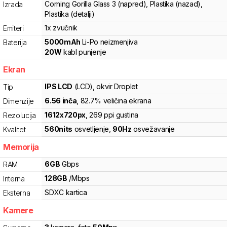
Corning Gorilla Glass 3 (napred), Plastika (nazad),
Izrada
Plastika (detalji)
1x zvučnik
Emiteri
5000
mAh
Li-Po
neizmenjiva
Baterija
20
W
kabl punjenje
Ekran
IPS LCD
(LCD)
, okvir Droplet
Tip
6.56
inča
, 82.7% veličina ekrana
Dimenzije
1612
x
720
px
,
269
ppi gustina
Rezolucija
560
nits
osvetljenje
,
90
Hz
osvežavanje
Kvalitet
Memorija
6
GB
Gbps
RAM
128
GB
/
Mbps
Interna
SDXC
kartica
Eksterna
Kamere