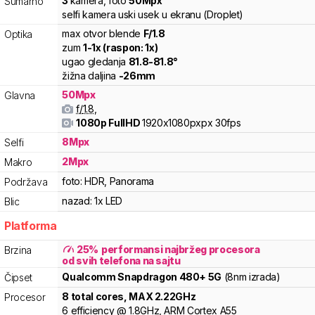
3
kamera
,
foto
50
Mpx
Sumarno
selfi kamera uski usek u ekranu (Droplet)
max otvor blende
F/
1.8
Optika
zum
1
-
1
x (raspon:
1
x)
ugao gledanja
81.8
-
81.8
°
žižna daljina
-
26
mm
50
Mpx
Glavna
f/
1.8
,
1080p FullHD
1920x1080pxpx
30fps
8
Mpx
Selfi
2
Mpx
Makro
foto:
HDR, Panorama
Podržava
nazad:
1x LED
Blic
Platforma
25
%
performansi najbržeg procesora
Brzina
od svih telefona na sajtu
Qualcomm
Snapdragon
480+ 5G
(8nm izrada)
Čipset
8
total cores
, MAX
2.22
GHz
Procesor
6
efficiency
@
1.8
GHz,
ARM
Cortex
A55