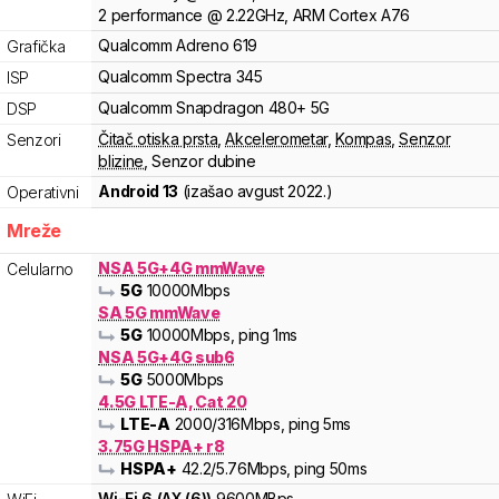
2
performance
@
2.22
GHz,
ARM
Cortex
A76
Qualcomm
Adreno
619
Grafička
Qualcomm
Spectra
345
ISP
Qualcomm
Snapdragon
480+ 5G
DSP
Čitač otiska prsta
,
Akcelerometar
,
Kompas
,
Senzor
Senzori
blizine
,
Senzor dubine
Android 13
(izašao
avgust 2022.
)
Operativni
Mreže
NSA 5G+4G mmWave
Celularno
5G
10000
Mbps
SA 5G mmWave
5G
10000
Mbps
, ping 1ms
NSA 5G+4G sub6
5G
5000
Mbps
4.5G LTE-A, Cat 20
LTE-A
2000
/316
Mbps
, ping 5ms
3.75G HSPA+ r8
HSPA+
42.2
/5.76
Mbps
, ping 50ms
Wi-Fi
6
(
AX (6)
)
9600
MBps