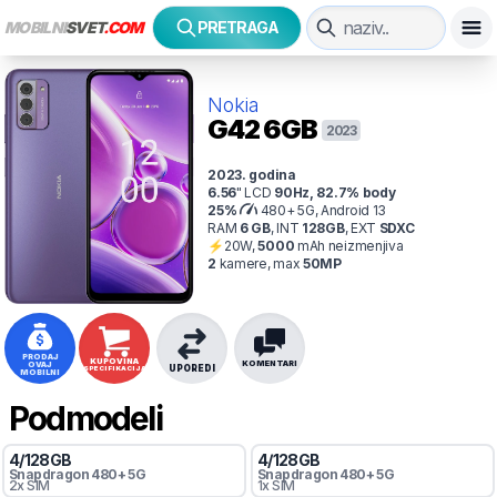
MOBILNI
SVET
.COM
PRETRAGA
Nokia
G42
6GB
2023
2023
. godina
6.56
"
LCD
90
Hz
,
82.7
% body
25
%
480+ 5G, Android 13
RAM
6
GB
,
INT
128
GB
,
EXT
SDXC
⚡
20
W,
5000
mAh
neizmenjiva
2
kamer
e
, max
50
MP
PRODAJ
KUPOVINA
KOMENTARI
OVAJ
UPOREDI
SPECIFIKACIJA
MOBILNI
Podmodeli
4
/
128
GB
4
/
128
GB
Snapdragon
480+ 5G
Snapdragon
480+ 5G
2x SIM
1x SIM