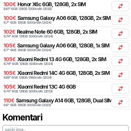
100
€
Honor
X6c 6GB, 128GB, 2x SIM
6.61
"
6
GB
128
GB
5300
mAh
(
2025
)
100
€
Samsung
Galaxy A06 6GB, 128GB, 2x SIM
6.7
"
6
GB
128
GB
5000
mAh
(
2024
)
102
€
Realme
Note 60 6GB, 128GB, 2x SIM
6.74
"
6
GB
128
GB
5000
mAh
(
2024
)
105
€
Samsung
Galaxy A06 6GB, 128GB, 1x SIM
6.7
"
6
GB
128
GB
5000
mAh
(
2024
)
105
€
Xiaomi
Redmi 13 4G 6GB, 128GB, 2x SIM
6.79
"
6
GB
128
GB
5030
mAh
(
2024
)
105
€
Xiaomi
Redmi 14C 4G 6GB, 128GB, 2x SIM
6.88
"
6
GB
128
GB
5160
mAh
(
2024
)
105
€
Xiaomi
Redmi 13C 4G 6GB
6.74
"
6
GB
128
GB
5000
mAh
(
2023
)
110
€
Samsung
Galaxy A14 6GB, 128GB, Dual SIM
6.6
"
6
GB
128
GB
5000
mAh
(
2023
)
Komentari