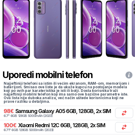
Uporedi mobilni telefon
Najjeftiniji telefoni sa istim ili većim ekranom, RAM-om, memorijom i
baterijom. Smisao ove liste je da ukaže kupcu na postojanje modela
koji po ovih par karateristika je isti ili bolji. Dosta korisnika traži
najjeftiniji mobilni telefon koji ima samo ove bazične parametre iste.
Ova lista nije duboka analiza, već način uštede korisnicima koji ne
prave razliku u detaljima.
98
€
Samsung
Galaxy A05 6GB, 128GB, 2x SIM
6.7
"
6
GB
128
GB
5000
mAh
(
2023
)
100
€
Xiaomi
Redmi 12C 6GB, 128GB, 2x SIM
6.71
"
6
GB
128
GB
5000
mAh
(
2023
)