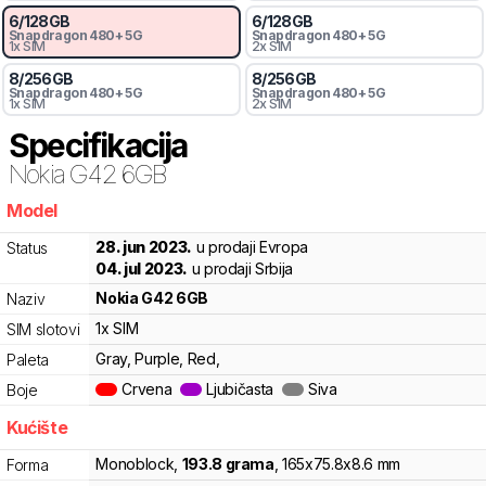
6
/
128
GB
6
/
128
GB
Snapdragon
480+ 5G
Snapdragon
480+ 5G
1x SIM
2x SIM
8
/
256
GB
8
/
256
GB
Snapdragon
480+ 5G
Snapdragon
480+ 5G
1x SIM
2x SIM
Specifikacija
Nokia
G42 6GB
Model
y0k
28. jun 2023.
u prodaji Evropa
Status
04. jul 2023.
u prodaji Srbija
Nokia
G42 6GB
Naziv
1x SIM
SIM slotovi
Gray, Purple, Red,
Paleta
Crvena
Ljubičasta
Siva
Boje
Kućište
Monoblock
,
193.8
grama
,
165
x
75.8
x
8.6
mm
Forma