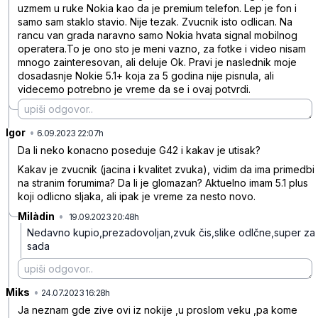
uzmem u ruke Nokia kao da je premium telefon. Lep je fon i
samo sam staklo stavio. Nije tezak. Zvucnik isto odlican. Na
rancu van grada naravno samo Nokia hvata signal mobilnog
operatera.To je ono sto je meni vazno, za fotke i video nisam
mnogo zainteresovan, ali deluje Ok. Pravi je naslednik moje
dosadasnje Nokie 5.1+ koja za 5 godina nije pisnula, ali
videcemo potrebno je vreme da se i ovaj potvrdi.
Igor
•
4n3kygjwbg04snr
6.09.2023 22:07h
Da li neko konacno poseduje G42 i kakav je utisak?
Kakav je zvucnik (jacina i kvalitet zvuka), vidim da ima primedbi
na stranim forumima? Da li je glomazan? Aktuelno imam 5.1 plus
koji odlicno sljaka, ali ipak je vreme za nesto novo.
Milàdin
•
19.09.2023 20:48h
sf116pctlqp53w3
Nedavno kupio,prezadovoljan,zvuk čis,slike odlčne,super za
sada
Miks
•
bx2jwbjcvx05z65
24.07.2023 16:28h
Ja neznam gde zive ovi iz nokije ,u proslom veku ,pa kome