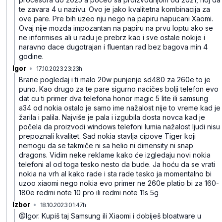
te zavara 4 u nazivu. Ovo je jako kvalitetna kombinacija za
ove pare. Pre bih uzeo nju nego na papiru napucani Xaomi.
Ovaj nije mozda impozantan na papiru na prvu loptu ako se
ne informises ali u radu je prebrz kao i sve ostale nokije i
naravno dace dugotrajan i fluentan rad bez bagova min 4
godine.
Igor
•
17.10.2023 23:23h
h2n7dq0zbvxynwr
Brane pogledaj i ti malo 20w punjenje sd480 za 260e to je
puno. Kao drugo za te pare sigurno nacičes bolji telefon evo
dat cu ti primer dva telefona honor magic 5 lite ili samsung
a34 od nokia ostalo je samo ime nažalost nije to vreme kad je
žarila i palila. Najviše je pala i izgubila dosta novca kad je
počela da proizvodi windows telefoni lumia nažalost ljudi nisu
prepoznali kvalitet. Sad nokia stavlja cipove Tiger koji
nemogu da se takmiče ni sa helio ni dimensity ni snap
dragons. Vidim neke reklame kako će izgledaju novi nokia
telefoni al od toga tesko nesto da bude. Ja hoću da se vrati
nokia na vrh al kako rade i sta rade tesko ja momentalno bi
uzoo xiaomi nego nokia evo primer ne 260e platio bi za 160-
180e redmi note 10 pro ili redmi note 11s 5g
Izbor
•
18.10.2023 01:47h
79zlnyxq1h8s1y8
@Igor. Kupiš taj Samsung ili Xiaomi i dobiješ bloatware u