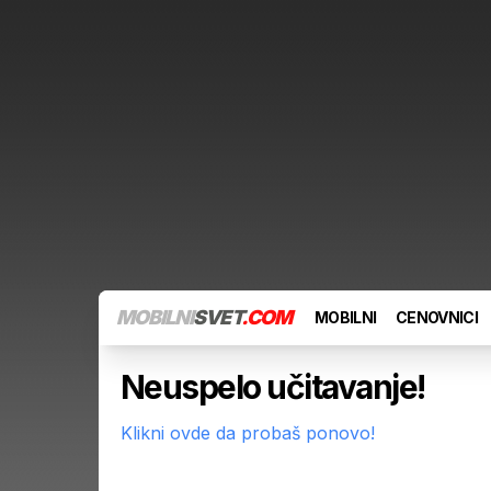
MOBILNI
SVET
.COM
MOBILNI
CENOVNICI
Neuspelo učitavanje!
Klikni ovde da probaš ponovo!