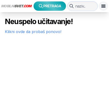
MOBILNI
SVET
.COM
PRETRAGA
Neuspelo učitavanje!
Klikni ovde da probaš ponovo!