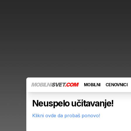
MOBILNI
SVET
.COM
MOBILNI
CENOVNICI
Neuspelo učitavanje!
Klikni ovde da probaš ponovo!