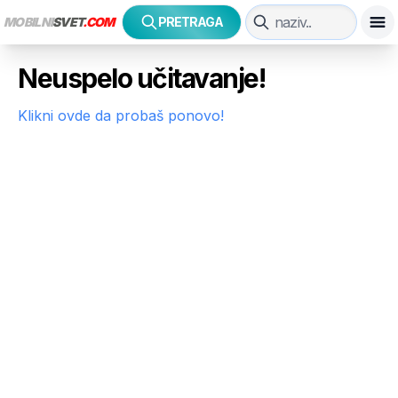
MOBILNI
SVET
.COM
PRETRAGA
Neuspelo učitavanje!
Klikni ovde da probaš ponovo!