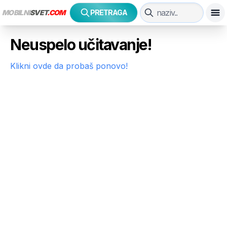
MOBILNI
SVET
.COM
PRETRAGA
Neuspelo učitavanje!
Klikni ovde da probaš ponovo!