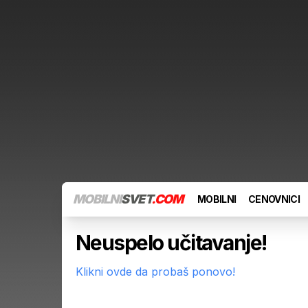
MOBILNI
SVET
.COM
MOBILNI
CENOVNICI
Neuspelo učitavanje!
Klikni ovde da probaš ponovo!