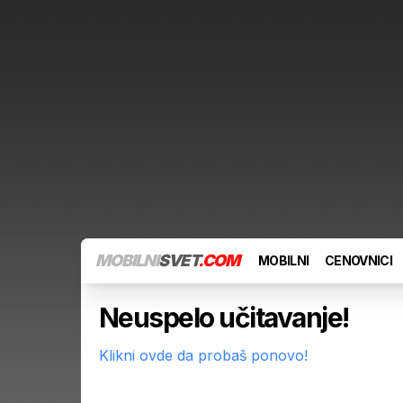
MOBILNI
SVET
.COM
MOBILNI
CENOVNICI
Neuspelo učitavanje!
Klikni ovde da probaš ponovo!