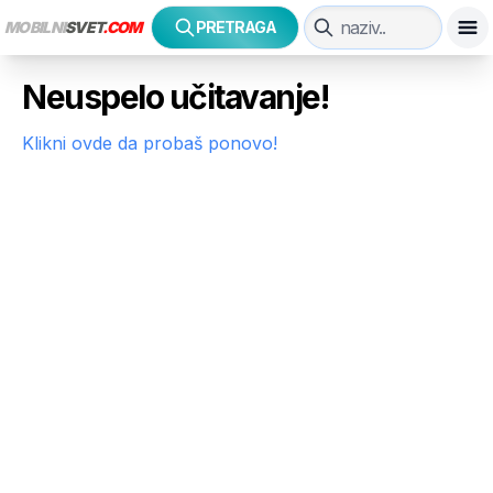
MOBILNI
SVET
.COM
PRETRAGA
Neuspelo učitavanje!
Klikni ovde da probaš ponovo!