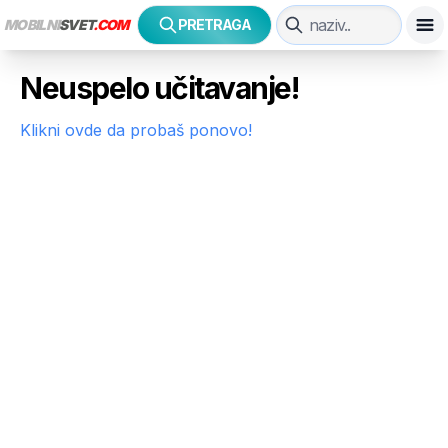
MOBILNI
SVET
.COM
PRETRAGA
Neuspelo učitavanje!
Klikni ovde da probaš ponovo!