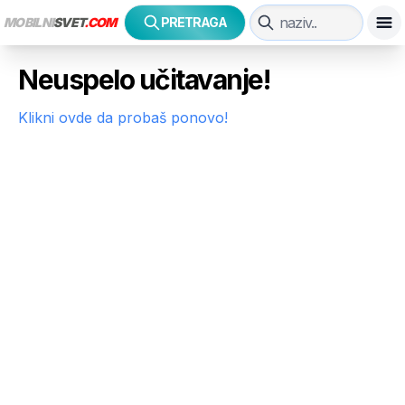
MOBILNI
SVET
.COM
PRETRAGA
Neuspelo učitavanje!
Klikni ovde da probaš ponovo!