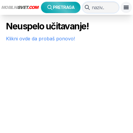
MOBILNI
SVET
.COM
PRETRAGA
Neuspelo učitavanje!
Klikni ovde da probaš ponovo!