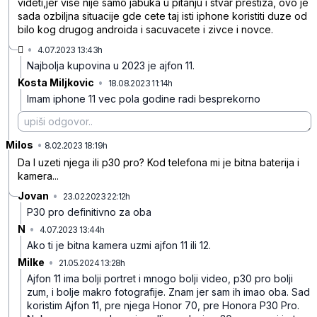
videti,jer vise nije samo jabuka u pitanju i stvar prestiza, ovo je
sada ozbiljna situacije gde cete taj isti iphone koristiti duze od
bilo kog drugog androida i sacuvacete i zivce i novce.

•
4.07.2023 13:43h
3f2d2rg28l6lzzy
Najbolja kupovina u 2023 je ajfon 11.
Kosta Miljkovic
•
18.08.2023 11:14h
g1d0jzt8dc5qy9q
Imam iphone 11 vec pola godine radi besprekorno
Milos
•
gwvffb6lmd7fc69
8.02.2023 18:19h
Da l uzeti njega ili p30 pro? Kod telefona mi je bitna baterija i
kamera...
Jovan
•
23.02.2023 22:12h
q224vx9whhhcr4z
P30 pro definitivno za oba
N
•
4.07.2023 13:44h
3rvm7w5shsxd1wh
Ako ti je bitna kamera uzmi ajfon 11 ili 12.
Milke
•
21.05.2024 13:28h
9f1gvzydcxbgf17
Ajfon 11 ima bolji portret i mnogo bolji video, p30 pro bolji
zum, i bolje makro fotografije. Znam jer sam ih imao oba. Sad
koristim Ajfon 11, pre njega Honor 70, pre Honora P30 Pro.