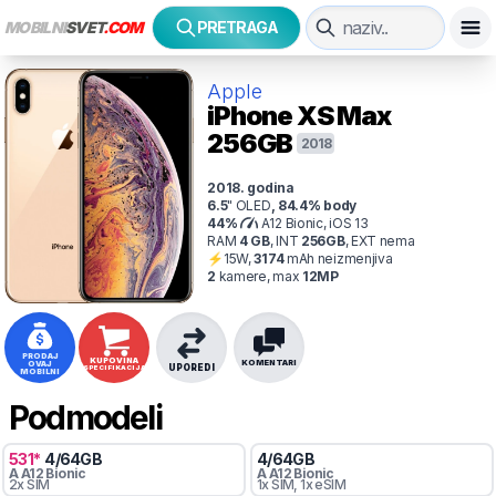
MOBILNI
SVET
.COM
PRETRAGA
Apple
iPhone XS Max
256GB
2018
2018
. godina
6.5
"
OLED
,
84.4
% body
44
%
A12 Bionic, iOS 13
RAM
4
GB
,
INT
256
GB
,
EXT
nema
⚡
15
W,
3174
mAh
neizmenjiva
2
kamer
e
, max
12
MP
PRODAJ
KUPOVINA
KOMENTARI
OVAJ
UPOREDI
SPECIFIKACIJA
MOBILNI
Podmodeli
531
*
4
/
64
GB
4
/
64
GB
A
A12 Bionic
A
A12 Bionic
2x SIM
1x SIM
, 1x eSIM