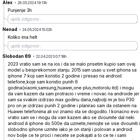
Alex
•
8d75dp70hvksvsg
26.05.2024 19:13h
Punjenje 3h
Nenad
•
70xvb9s3gfgxgdf
24.05.2024 15:02h
Koliko ima helt
Slobodan 89
•
612yrk8jz5qz4x7
22.04.2023 07:18h
2023 vratio sam se na ios i da se malo prisetim kupio sam ovaj
model u besprekornom stanju. 2015 sam usao u svet iphona sa
iphone 7 koji sam koristio 2 godine i presao na android
telefone,koje sam koristio punih 6
godina(xiaomi,samsung,huawei,one plus,motorolu itd) i mogu
da vam kazem da sam protracio i vreme i novac na androide jer
sam sa svakim izdrzao max godinu dana,najbolji mi je bio P30
pro on je izdrzao punih 2 godine i planirao sam da ostanem na
Huawei telefonima ali svi znamo sta se dogodilo. I konacno evo
vratio sam se i mogu da vam kazem ako se dvoumite dal neki
android ili iphone do 500e da uzmete,nemojte se vise dvoumiti i
slobodno iphone uzmite iako je on stariji i polovan a android
nov bolje ce te proci i necete se pokajati a to ce te i sami