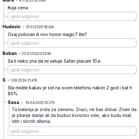
4.11.2025 20:08h
Koja cena
Hudovic
•
bl69zw1zchty33r
31.01.2025 18:42h
Ovaj polovan ili nov honor magic7 lite?
Boban
•
q5l86dr4kmy8g8b
23.01.2025 01:03h
Sa li neko zna da mi setuje Safari placam 10.e
S
•
04fzrm1wc4sd241
1.09.2024 21:41h
Sta mislite kakav je sot na ovom telefonu nakon 2 god i bat h
80%
Sasa
•
19.04.2025 10:27h
fwvt0rwv7nls431
Ta baterija je zrela za zamenu. Znaci, ne bas dobar. Znam da
je pitanje starije ali da buduci korisnici vide, ako budu imali
istih i slicnih dilema.