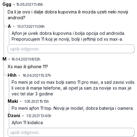
Ggg
•
hwdy6f595fv6rq579vbt
15.05.2021 11:45h
Da li je ovo i dalje dobra kupovina ili mozda uzeti neki noviji
android?
A
•
13.07.2021 11:09h
c57fkqvsljm2szvhw71c
Ajfon je uvek dobra kupovina i bolja opcija od androida.
Preporucujem 11 koji je noviji, bolji i jeftiniji od xs max-a.
M
•
251k5vyf7zdjy50sv5p7
16.04.2021 08:52h
Xs max ili iphone 11?
Hhh
•
16.04.2021 15:37h
h53dg20dzy93h6608zjm
Po meni je od xs max bolji samo 11 pro max, a sad zavisi volis
li vece ili manje telefone, ali opet ja sam za novije xs max je
vec tel star 3 godine
Maki
•
1.05.2021 15:15h
p670m9gvtsccsq782y6v
Po meni ajfon 11 top. Noviji je model, dobra baterija i oamera.
Dzoni
•
1.12.2021 13:40h
sswq7jr3qsh63mdmjgbn
Ajfon 11 kidalica