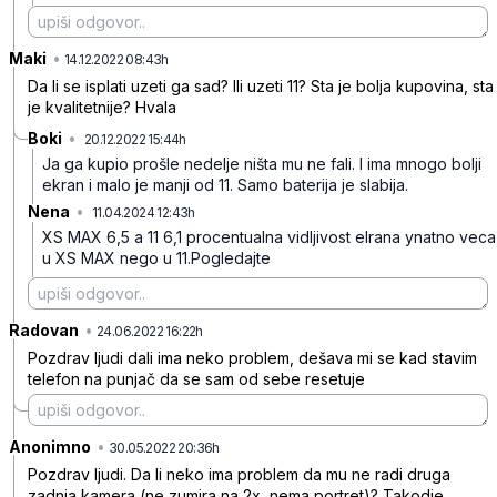
Maki
•
jkm93smcfc9yskm29w2b
14.12.2022 08:43h
Da li se isplati uzeti ga sad? Ili uzeti 11? Sta je bolja kupovina, sta
je kvalitetnije? Hvala
Boki
•
20.12.2022 15:44h
mr11yk24mglw6j9x1zwv
Ja ga kupio prošle nedelje ništa mu ne fali. I ima mnogo bolji
ekran i malo je manji od 11. Samo baterija je slabija.
Nena
•
11.04.2024 12:43h
x226cv4ngcc3kx7
XS MAX 6,5 a 11 6,1 procentualna vidljivost elrana ynatno veca
u XS MAX nego u 11.Pogledajte
Radovan
•
bgd2cpyfcxkdfrkyscfh
24.06.2022 16:22h
Pozdrav ljudi dali ima neko problem, dešava mi se kad stavim
telefon na punjač da se sam od sebe resetuje
Anonimno
•
ccdpmxn3dmms2687qsvb
30.05.2022 20:36h
Pozdrav ljudi. Da li neko ima problem da mu ne radi druga
zadnja kamera (ne zumira na 2x, nema portret)? Takodje