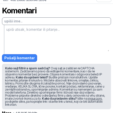
6.67
"
4
GB
256
GB
5200
mAh
(
2024
)
Komentari
Pošalji komentar
Kako sajt filtrira spam sadržaj?
Ovaj sajt je zaštićen reCAPTCHA
sistemom. Zadržavamo pravo da editujemo komentare, kao i da ne
objavimo komentar bez provere. Objava komentara i odgovora beleži IP
adresu.
Kako da upišem tekst?
Budite pristojni i konstruktivni. Upišite
komentar, pitanje ili iskustvo. Možete ubacivati linkove, smajlije, ćirilicu,
latinicu. Pomozite drugima ili zatražite pomoć. Nije dozvoljeno psovanje,
vređanje, VELIKA SLOVA, lične poruke, kontakt podaci, reklamiranje, cene u
zemlji/inostranstvu, spominjanje admina. Komentari su namenjeni za sam
model telefona. Direktno spominjanje firmi i ličnosti nije dozvoljeno.
Probleme prijavite direktno odredjenoj firmi u delu cenovnik na vrhu strane,
imate zvonce ikonicu za to.
Kako da postavim sliku?
Idite na
imgur.com
,
podignite slike, pa kopirajte link i stavite link u tekst, koji će biti automatski
linkovan.
Mara
•
sc62yghy5hfn2zq