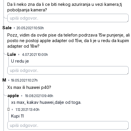
Da li neko zna da li ce biti nekog azuriranja u vezi kamera,tj
poboljsanja kamera?
Sale
•
5s42qwkzzhgbpk7g18bc
20.05.2021 10:50h
Pozz, vidim da ovde pise da telefon podrzava 15w punjenje, ali
posto ne postoji apple adapter od 15w, da li je u redu da kupim
adapter od 18w?
Lule
•
4.07.2021 10:00h
syrzt2b29tyqwyx52l21
U redu je
M
•
5ms1x14r651pshwbmqdm
19.05.2021 10:27h
Xs max ili huawei p40?
apple
•
19.08.2021 09:46h
42swbxlbx5fg2r84z3rf
xs max, kakav huawei,dalje od toga.

•
1.12.2021 13:40h
80dvh9m85ylwbzg8r1j8
Kupi 11