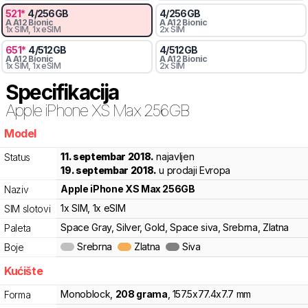
521
*
4
/
256
GB
4
/
256
GB
A
A12 Bionic
A
A12 Bionic
1x SIM
, 1x eSIM
2x SIM
651
*
4
/
512
GB
4
/
512
GB
A
A12 Bionic
A
A12 Bionic
1x SIM
, 1x eSIM
2x SIM
Specifikacija
Apple
iPhone XS Max 256GB
Model
6047d
11. septembar 2018.
najavljen
Status
19. septembar 2018.
u prodaji Evropa
Apple
iPhone XS Max 256GB
Naziv
1x SIM
, 1x eSIM
SIM slotovi
Space Gray, Silver, Gold, Space siva, Srebrna, Zlatna
Paleta
Srebrna
Zlatna
Siva
Boje
Kućište
Monoblock
,
208
grama
,
157.5
x
77.4
x
7.7
mm
Forma