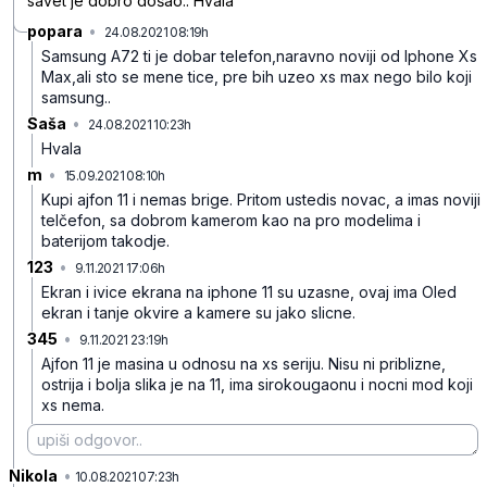
savet je dobro došao.. Hvala
popara
•
24.08.2021 08:19h
59wyh7p7n934swgc1mqz
Samsung A72 ti je dobar telefon,naravno noviji od Iphone Xs
Max,ali sto se mene tice, pre bih uzeo xs max nego bilo koji
samsung..
Saša
•
24.08.2021 10:23h
s3z0c25hqncpgf27b113
Hvala
m
•
15.09.2021 08:10h
hmknz87qj2g3hw1bzxb8
Kupi ajfon 11 i nemas brige. Pritom ustedis novac, a imas noviji
telčefon, sa dobrom kamerom kao na pro modelima i
baterijom takodje.
123
•
9.11.2021 17:06h
jj6cpbxnwp726gnznq5q
Ekran i ivice ekrana na iphone 11 su uzasne, ovaj ima Oled
ekran i tanje okvire a kamere su jako slicne.
345
•
9.11.2021 23:19h
5xx8rz9gk7qfdsfn5bkj
Ajfon 11 je masina u odnosu na xs seriju. Nisu ni priblizne,
ostrija i bolja slika je na 11, ima sirokougaonu i nocni mod koji
xs nema.
Nikola
•
zy35cgyjctjhhlr8hfw7
10.08.2021 07:23h