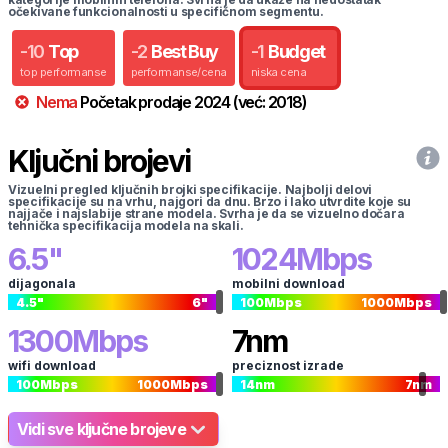
očekivane funkcionalnosti u specifičnom segmentu.
-
10
Top
-
2
Best Buy
-
1
Budget
top performanse
performanse/cena
niska cena
Nema
Početak prodaje
2024
(već:
2018
)
Ključni brojevi
Vizuelni pregled ključnih brojki specifikacije. Najbolji delovi
specifikacije su na vrhu, najgori da dnu. Brzo i lako utvrdite koje su
najjače i najslabije strane modela. Svrha je da se vizuelno dočara
tehnička specifikacija modela na skali.
6.5
"
1024
Mbps
dijagonala
mobilni download
4.5
"
6
"
100
Mbps
1000
Mbps
1300
Mbps
7
nm
wifi download
preciznost izrade
100
Mbps
1000
Mbps
14
nm
7
nm
Vidi sve ključne brojeve