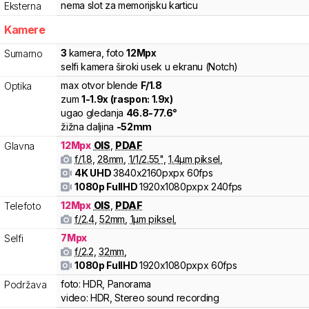
nema slot za memorijsku karticu
Eksterna
Kamere
3
kamera
,
foto
12
Mpx
Sumarno
selfi kamera široki usek u ekranu (Notch)
max otvor blende
F/
1.8
Optika
zum
1
-
1.9
x (raspon:
1.9
x)
ugao gledanja
46.8
-
77.6
°
žižna daljina
-
52
mm
12
Mpx
OIS
,
PDAF
Glavna
f/
1.8
,
28
mm
,
1/
1/2.55
"
,
1.4
µm piksel
,
4K UHD
3840x2160pxpx
60fps
1080p FullHD
1920x1080pxpx
240fps
12
Mpx
OIS
,
PDAF
Telefoto
f/
2.4
,
52
mm
,
1
µm piksel
,
7
Mpx
Selfi
f/
2.2
,
32
mm
,
1080p FullHD
1920x1080pxpx
60fps
foto:
HDR, Panorama
Podržava
video:
HDR, Stereo sound recording