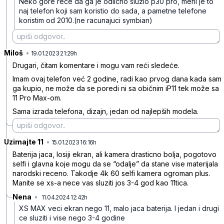
Neko gore rece da ga je odlicno sluzio p30 pro, meni je to
naj telefon koji sam koristio do sada, a pametne telefone
koristim od 2010.(ne racunajuci symbian)
Miloš
•
9qp3pfvl3v7nxsd73l08
19.01.2023 21:29h
Drugari, čitam komentare i mogu vam reći sledeće.
Imam ovaj telefon već 2 godine, radi kao prvog dana kada sam
ga kupio, ne može da se poredi ni sa običnim iP11 tek može sa
11 Pro Max-om.
Sama izrada telefona, dizajn, jedan od najlepših modela.
Uzimajte 11
•
7vtr7swwg0nkv39bl7ld
15.01.2023 16:16h
Baterija jaca, losiji ekran, ali kamera drasticno bolja, pogotovo
selfi i glavna koje mogu da se “odalje” da stane vise materijala
narodski receno. Takodje 4k 60 selfi kamera ogroman plus.
Manite se xs-a nece vas sluziti jos 3-4 god kao 11tica.
Nena
•
11.04.2024 12:42h
f1dwhcstxq6wxt6
XS MAX veci ekran nego 11, malo jaca baterija. I jedan i drugi
ce sluziti i vise nego 3-4 godine