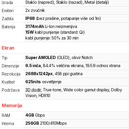
Staklo (napred), Staklo (nazad), Metal (detalji)
Izrada
2x zvučnik
Emiteri
IP68
(bez prašine, potapanje više od 1m)
Zaštita
3174
mAh
Li-Ion
neizmenjiva
Baterija
15
W
kabl punjenje
(standard:
Qi
)
kabl punjenje:
50%
za
30
min
Ekran
Super AMOLED
(OLED)
, okvir Notch
Tip
6.5
inča
, 84.4% veličina ekrana
, 19.5:9 odnos strana
Dimenzije
2688
x
1242
px
,
458
ppi gustina
Rezolucija
625
nits
osvetljenje
Kvalitet
3D dodir
,
True-tone
,
Wide color gamut display
,
Dolby
Podržava
Vision
,
HDR10
Memorija
4
GB
Gbps
RAM
256
GB
2100
/
410
Mbps
Interna