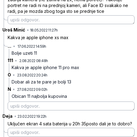
portret ne radi ni na prednjoj kameri, ali Face ID svakako ne
radi, pa je mozda zbog toga sto se prednje tice
Uroš Minić
•
sg6545tv2s4sh9sxdts1
18.05.2022 11:27h
Kakva je apple iphone xs max
...
•
17.06.2022 14:59h
p1m3qdnj051y75yn39y4
Bolje uzeti 11
111
•
2.08.2022 08:48h
ps5dt8j205sv1c003ykh
Kakva je apple iphone 11 pro max
O
•
23.08.2022 20:24h
dc7qs3xhxcvvhwl8l596
Dobar ali za te pare je bolji 13
N
•
27.08.2022 09:02h
xfv45809js1yvh991hvq
Obican 11 najbolja kupovina
Deja
•
c49kkplz4hd9s8tj5qr4
23.02.2022 19:22h
Uključen ekran 4 sata baterija u 20h 35posto dali je to dobro?