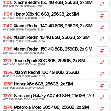
110
€
Xiaomi
Redmi 15C 4G 4GB, 256GB, 2x SIM
6.9
"
4
GB
256
GB
6000
mAh
(
2025
)
110
€
Honor
X6b 4G 6GB, 256GB, 2x SIM
6.56
"
6
GB
256
GB
5200
mAh
(
2024
)
114
€
Xiaomi
Redmi 14C 4G 8GB, 256GB, 2x SIM
6.88
"
8
GB
256
GB
5160
mAh
(
2024
)
119
€
Xiaomi
Redmi 13 4G 8GB, 256GB, 2x SIM
6.79
"
8
GB
256
GB
5030
mAh
(
2024
)
119
€
Xiaomi
Redmi 15C 4G 8GB, 256GB, 2x SIM
6.9
"
8
GB
256
GB
6000
mAh
(
2025
)
122
€
Tecno
Spark 30C 8GB, 256GB, 2x SIM
6.67
"
8
GB
256
GB
5000
mAh
(
2024
)
125
€
Xiaomi
Redmi 13C 4G 8GB, 256GB
6.74
"
8
GB
256
GB
5000
mAh
(
2023
)
125
€
Honor
X6c 6GB, 256GB, 2x SIM
6.61
"
6
GB
256
GB
5300
mAh
(
2025
)
127
€
Samsung
Galaxy A07 4G 8GB, 256GB, 2x SIM
6.7
"
8
GB
256
GB
5000
mAh
(
2025
)
127
€
Motorola
Moto G05 4GB, 256GB, 2x SIM