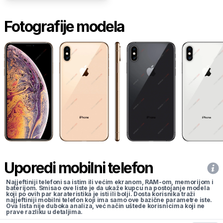
Fotografije modela
Uporedi mobilni telefon
Najjeftiniji telefoni sa istim ili većim ekranom, RAM-om, memorijom i
baterijom. Smisao ove liste je da ukaže kupcu na postojanje modela
koji po ovih par karateristika je isti ili bolji. Dosta korisnika traži
najjeftiniji mobilni telefon koji ima samo ove bazične parametre iste.
Ova lista nije duboka analiza, već način uštede korisnicima koji ne
prave razliku u detaljima.