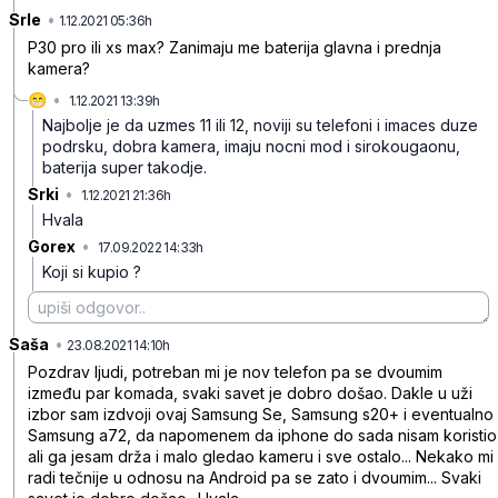
Srle
•
w7nz083g1gdzw11ksxm2
1.12.2021 05:36h
P30 pro ili xs max? Zanimaju me baterija glavna i prednja
kamera?
😁
•
1.12.2021 13:39h
6j1d5brhrcgf2p3bt5w4
Najbolje je da uzmes 11 ili 12, noviji su telefoni i imaces duze
podrsku, dobra kamera, imaju nocni mod i sirokougaonu,
baterija super takodje.
Srki
•
1.12.2021 21:36h
r25b81gswlhqrfrbv5zv
Hvala
Gorex
•
17.09.2022 14:33h
w0d2cpc2z2yk0gl0g125
Koji si kupio ?
Saša
•
qwhk9cc4w729fd1fh9hn
23.08.2021 14:10h
Pozdrav ljudi, potreban mi je nov telefon pa se dvoumim
između par komada, svaki savet je dobro došao. Dakle u uži
izbor sam izdvoji ovaj Samsung Se, Samsung s20+ i eventualno
Samsung a72, da napomenem da iphone do sada nisam koristio
ali ga jesam drža i malo gledao kameru i sve ostalo... Nekako mi
radi tečnije u odnosu na Android pa se zato i dvoumim... Svaki