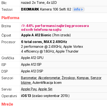
nazad:
2x Tone, 4x LED
Blic
DXOMARK
Kamera:
106
Selfi:
82
info >
Testovi
Platforma
44
%
performansi najbržeg procesora
Brzina
od svih telefona na sajtu
Apple
A
A12 Bionic
(7nm izrada)
Čipset
6
total cores
, MAX
2.49
GHz
Procesor
2
performance
@
2.49
GHz,
Apple
Vortex
4
efficiency
@
1.8
GHz,
Apple
Thunder
Apple
A12 GPU
Grafička
Apple
A12 ISP
ISP
Apple
A12 DSP
DSP
Barometar
,
Akcelerometar
,
Žiroskop
,
Kompas
,
Senzor
Senzori
blizine
,
Autentifikacija licem
Apple Pay
,
Apple Siri
Servisi
iOS 13
(izašao
septembar 2019.
)
Operativni
Mreže