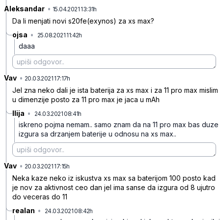
Aleksandar
•
2fj1j4r9n3xb1qzbq3rn
15.04.2021 13:31h
Da li menjati novi s20fe(exynos) za xs max?
ojsa
•
25.08.2021 11:42h
s08k2x3p30ys7jd919xx
daaa
Vav
•
zxlwl8m339tkjvj3jj7j
20.03.2021 17:17h
Jel zna neko dali je ista baterija za xs max i za 11 pro max mislim
u dimenzije posto za 11 pro max je jaca u mAh
Ilija
•
24.03.2021 08:41h
wr6bfl6mj0y3fbnbgfmh
iskreno pojma nemam.. samo znam da na 11 pro max bas duze
izgura sa drzanjem baterije u odnosu na xs max..
Vav
•
md8nph35f9pwm1kzxvwh
20.03.2021 17:15h
Neka kaze neko iz iskustva xs max sa baterijom 100 posto kad
je nov za aktivnost ceo dan jel ima sanse da izgura od 8 ujutro
do veceras do 11
realan
•
24.03.2021 08:42h
7r6m5l6xgw170my8pd6g