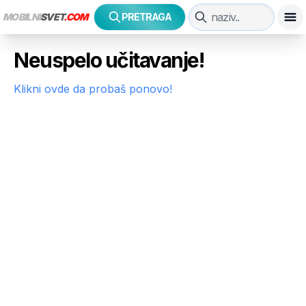
MOBILNI
SVET
.COM
PRETRAGA
Neuspelo učitavanje!
Klikni ovde da probaš ponovo!