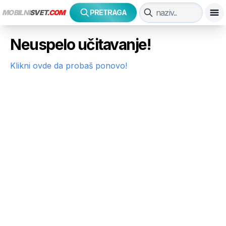
MOBILNI
SVET
.COM
PRETRAGA
Neuspelo učitavanje!
Klikni ovde da probaš ponovo!