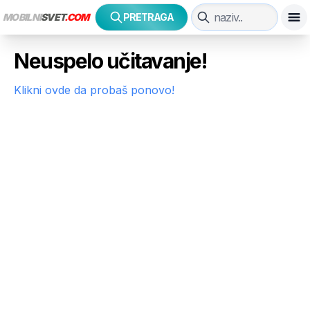
MOBILNI
SVET
.COM
PRETRAGA
Neuspelo učitavanje!
Klikni ovde da probaš ponovo!