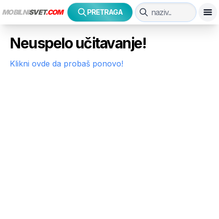
MOBILNI
SVET
.COM
PRETRAGA
Neuspelo učitavanje!
Klikni ovde da probaš ponovo!