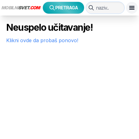
MOBILNI
SVET
.COM
PRETRAGA
Neuspelo učitavanje!
Klikni ovde da probaš ponovo!