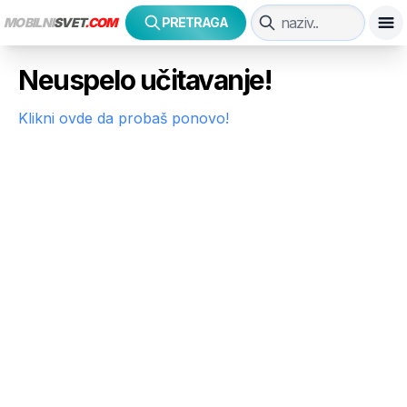
MOBILNI
SVET
.COM
PRETRAGA
Neuspelo učitavanje!
Klikni ovde da probaš ponovo!