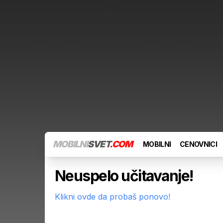
MOBILNI
SVET
.COM
MOBILNI
CENOVNICI
Neuspelo učitavanje!
Klikni ovde da probaš ponovo!