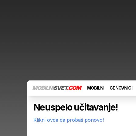
MOBILNI
SVET
.COM
MOBILNI
CENOVNICI
Neuspelo učitavanje!
Klikni ovde da probaš ponovo!