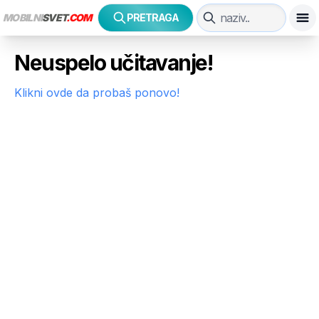
MOBILNI
SVET
.COM
PRETRAGA
Neuspelo učitavanje!
Klikni ovde da probaš ponovo!