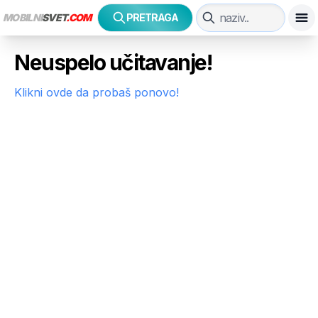
MOBILNI
SVET
.COM
PRETRAGA
Neuspelo učitavanje!
Klikni ovde da probaš ponovo!